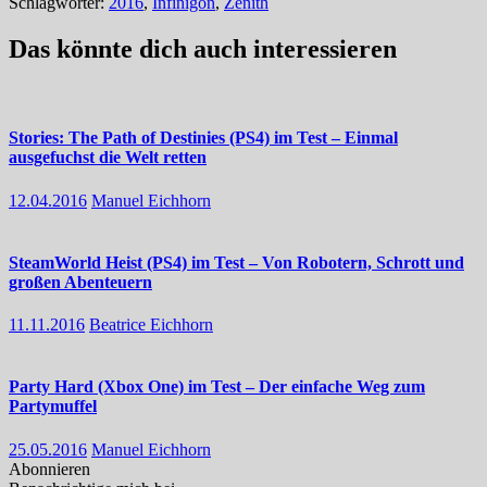
Schlagwörter:
2016
,
Infinigon
,
Zenith
Das könnte dich auch interessieren
Stories: The Path of Destinies (PS4) im Test – Einmal
ausgefuchst die Welt retten
12.04.2016
Manuel Eichhorn
SteamWorld Heist (PS4) im Test – Von Robotern, Schrott und
großen Abenteuern
11.11.2016
Beatrice Eichhorn
Party Hard (Xbox One) im Test – Der einfache Weg zum
Partymuffel
25.05.2016
Manuel Eichhorn
Abonnieren