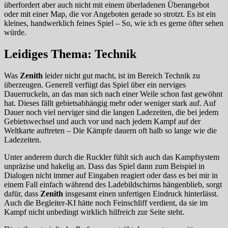
überfordert aber auch nicht mit einem überladenen Überangebot
oder mit einer Map, die vor Angeboten gerade so strotzt. Es ist ein
kleines, handwerklich feines Spiel – So, wie ich es gerne öfter sehen
würde.
Leidiges Thema: Technik
Was
Zenith
leider nicht gut macht, ist im Bereich Technik zu
überzeugen. Generell verfügt das Spiel über ein nerviges
Dauerruckeln, an das man sich nach einer Weile schon fast gewöhnt
hat. Dieses fällt gebietsabhängig mehr oder weniger stark auf. Auf
Dauer noch viel nerviger sind die langen Ladezeiten, die bei jedem
Gebietswechsel und auch vor und nach jedem Kampf auf der
Weltkarte auftreten – Die Kämpfe dauern oft halb so lange wie die
Ladezeiten.
Unter anderem durch die Ruckler fühlt sich auch das Kampfsystem
unpräzise und hakelig an. Dass das Spiel dann zum Beispiel in
Dialogen nicht immer auf Eingaben reagiert oder dass es bei mir in
einem Fall einfach während des Ladebildschirms hängenblieb, sorgt
dafür, dass
Zenith
insgesamt einen unfertigen Eindruck hinterlässt.
Auch die Begleiter-KI hätte noch Feinschliff verdient, da sie im
Kampf nicht unbedingt wirklich hilfreich zur Seite steht.