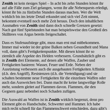
Zenith
ist kein riesiges Spiel – In acht bis zehn Stunden könnt ihr
auf alle Fälle zum Ziel gelangen, wenn ihr alle Nebenquests erledigt,
könnt ihr bis zu fünfzehn Stunden daraus machen. Wer die Welt
wirklich bis ins letzte Detail erkundet und sich viel Zeit nimmt,
bekommt eventuell noch mehr Zeit heraus. Doch den inhaltlichen
Ausmaßen von
Zenith
sind dann doch schnelle Grenzen gesetzt:
Nach gut fünf Spielstunden hat man beispielsweise den Großteil des
Skilltrees von Argus bereits freigeschaltet.
Dass es Stufenaufstiege gibt, muss man erst mal mitbekommen.
Immer mal wieder ist der grüne Balken neben Gesundheit und Mana
voll, dann gibt’s Fertigkeitenpunkte. Mit diesen könnt ihr so
ziemlich alle Aspekte des Helden verbessern. Grundsätzlich gibt es
in
Zenith
drei Elemente, auf denen alle Waffen, Zauber und
Fertigkeiten basieren: Wasser, Feuer und Erde. Neben der
Ausrüstung verbessern auch die ausgebauten Fertigkeiten Affinität
(d.h. den Angriff), Resistenzen (d.h. die Verteidigung) und sie
schalten bestimmte neue Fertigkeiten für die einzelnen Waffen oder
auch das Ausweichen frei. Dann macht ihr keine langweilige Rolle
mehr, sondern gleitet auf Flammen davon. Flammen, die den
Gegnern ganz nebenbei noch Schaden zufügen.
Die Auswahl an Waffen ist in
Zenith
wirklich begrenzt, denn pro
Element gibt es Handschuhe, Schwerter und Hammer. Ich habe
mich recht schnell für das Flammenschwert entschieden, dazu gibt’s