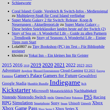
Schlagworte
Coral Island: Guide, Vergleich & Switch-Infos - Mediensignal
zu
Multiplayer-Spaß für Coral Island verfügbar
Super Mario Galaxy 2 für Switch: Release, Koop &
Neuerungen - Aktuellreport.de
zu
Super Mario Galaxy –
Diese beiden Spieleklassiker landen heute auf der Switch (2)
Story of Sea on : A Wonderful Life – Guide zu allen Partnern
- Trendlogik
zu
Story of Seasons: A Wonderful Life – Einige
Tipps zum Start
Lola0807 zu
Tiny Bookshop (PC) im Test – Für Bibliophile
geeignet
khosim zu
Yokai Inn – Ein kleines Inn für Geister
2020
2021
2019
2015
2016
2022
2023
2025
2018
Adventure
Cloud-Gaming
E3 2021
Angebote
Blizzard Entertainment
Europa
Gamer's Palace
Gamers for Future
Gewaltfrei
Farming
Indiegame
Google Stadia
Humble Bundle
Itch
Kickstarter
Microsoft
Nachhaltigkeit
Monatsrückblick
PS5
Nintendo Switch
Racing
Nintendo
npckc
Omega Force
Pokemon
RPG
Simulation
Xbox
Sony
Ubisoft
Smartphone
Umwelt
Steam
Xbox Game Pass
Xbox Series X
Xbox Series S