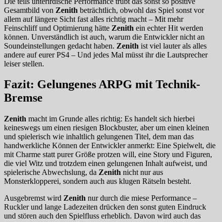
Die teils unterirdische Performance trübt das sonst so positive
Gesamtbild von
Zenith
beträchtlich, obwohl das Spiel sonst vor
allem auf längere Sicht fast alles richtig macht – Mit mehr
Feinschliff und Optimierung hätte
Zenith
ein echter Hit werden
können. Unverständlich ist auch, warum die Entwickler nicht an
Soundeinstellungen gedacht haben.
Zenith
ist viel lauter als alles
andere auf eurer PS4 – Und jedes Mal müsst ihr die Lautsprecher
leiser stellen.
Fazit: Gelungenes ARPG mit Technik-
Bremse
Zenith
macht im Grunde alles richtig: Es handelt sich hierbei
keineswegs um einen riesigen Blockbuster, aber um einen kleinen
und spielerisch wie inhaltlich gelungenen Titel, dem man das
handwerkliche Können der Entwickler anmerkt: Eine Spielwelt, die
mit Charme statt purer Größe protzen will, eine Story und Figuren,
die viel Witz und trotzdem einen gelungenen Inhalt aufweist, und
spielerische Abwechslung, da
Zenith
nicht nur aus
Monsterklopperei, sondern auch aus klugen Rätseln besteht.
Ausgebremst wird
Zenith
nur durch die miese Performance –
Ruckler und lange Ladezeiten drücken den sonst guten Eindruck
und stören auch den Spielfluss erheblich. Davon wird auch das