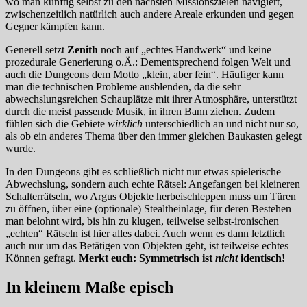
wo man künftig selbst zu den nächsten Missionszielen navigiert,
zwischenzeitlich natürlich auch andere Areale erkunden und gegen
Gegner kämpfen kann.
Generell setzt
Zenith
noch auf „echtes Handwerk“ und keine
prozedurale Generierung o.Ä.: Dementsprechend folgen Welt und
auch die Dungeons dem Motto „klein, aber fein“. Häufiger kann
man die technischen Probleme ausblenden, da die sehr
abwechslungsreichen Schauplätze mit ihrer Atmosphäre, unterstützt
durch die meist passende Musik, in ihren Bann ziehen. Zudem
fühlen sich die Gebiete
wirklich
unterschiedlich an und nicht nur so,
als ob ein anderes Thema über den immer gleichen Baukasten gelegt
wurde.
In den Dungeons gibt es schließlich nicht nur etwas spielerische
Abwechslung, sondern auch echte Rätsel: Angefangen bei kleineren
Schalterrätseln, wo Argus Objekte herbeischleppen muss um Türen
zu öffnen, über eine (optionale) Stealtheinlage, für deren Bestehen
man belohnt wird, bis hin zu klugen, teilweise selbst-ironischen
„echten“ Rätseln ist hier alles dabei. Auch wenn es dann letztlich
auch nur um das Betätigen von Objekten geht, ist teilweise echtes
Können gefragt.
Merkt euch: Symmetrisch ist
nicht
identisch!
In kleinem Maße episch