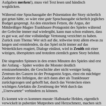
Aufgaben
merken
!), muss viel Text lesen und händisch
wegklicken.
Während eine Sprachausgabe der Präsentation der Story sicherlich
gut getan hätte, so wäre eine
gute
Sprachausgabe sicherlich jegliches
Budget gesprengt. An den einzelnen Fetzen, die Argus, der
Mittdreißiger-Magier-Trankbauer-Protagonist des Spieles während
der Gefechte immer mal wiedergibt, kann man schon erahnen, dass
es gut war, auf eine vollständige Vertonung verzichtet zu haben.
Zurück zum Thema: Wer sich auf die, teilweise trotz allem etwas zu
langen und ermüdenden, da das Spiel nicht immer auf das
Weiterklicken reagiert, Dialoge einlässt, wird in
Zenith
mit einer
witzigen, überspitzten und trotzdem ziemlich guten Story belohnt.
Die singenden Spinnen in den ersten Minuten des Spieles sind erst
der Anfang – Später werden die Monster deutlich
ernstzunehmender, die Geschichte aber nicht weniger lustig.
Zentrum des Ganzen ist der Protagonist Argus, einst ein mächtiger
Zauberer des Infinigon, der sich dann aber als Trankbrauer
zurückgezogen und gehofft hat, durch das Verstecken eines
wichtigen Artefakts die Zerstörung der Welt durch das
„Unerwartete“ verhindern zu können.
Es kommt wie es kommen musste: Halbstarke Helden, eigentlich
verwickelt in pubertäre Mutproben und Herzschmerz, machen sich