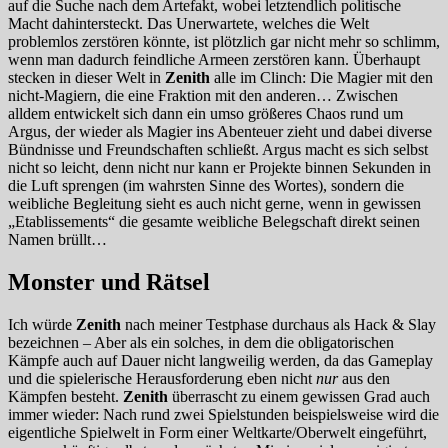
auf die Suche nach dem Artefakt, wobei letztendlich politische
Macht dahintersteckt. Das Unerwartete, welches die Welt
problemlos zerstören könnte, ist plötzlich gar nicht mehr so schlimm,
wenn man dadurch feindliche Armeen zerstören kann. Überhaupt
stecken in dieser Welt in
Zenith
alle im Clinch: Die Magier mit den
nicht-Magiern, die eine Fraktion mit den anderen… Zwischen
alldem entwickelt sich dann ein umso größeres Chaos rund um
Argus, der wieder als Magier ins Abenteuer zieht und dabei diverse
Bündnisse und Freundschaften schließt. Argus macht es sich selbst
nicht so leicht, denn nicht nur kann er Projekte binnen Sekunden in
die Luft sprengen (im wahrsten Sinne des Wortes), sondern die
weibliche Begleitung sieht es auch nicht gerne, wenn in gewissen
„Etablissements“ die gesamte weibliche Belegschaft direkt seinen
Namen brüllt…
Monster und Rätsel
Ich würde
Zenith
nach meiner Testphase durchaus als Hack & Slay
bezeichnen – Aber als ein solches, in dem die obligatorischen
Kämpfe auch auf Dauer nicht langweilig werden, da das Gameplay
und die spielerische Herausforderung eben nicht
nur
aus den
Kämpfen besteht.
Zenith
überrascht zu einem gewissen Grad auch
immer wieder: Nach rund zwei Spielstunden beispielsweise wird die
eigentliche Spielwelt in Form einer Weltkarte/Oberwelt eingeführt,