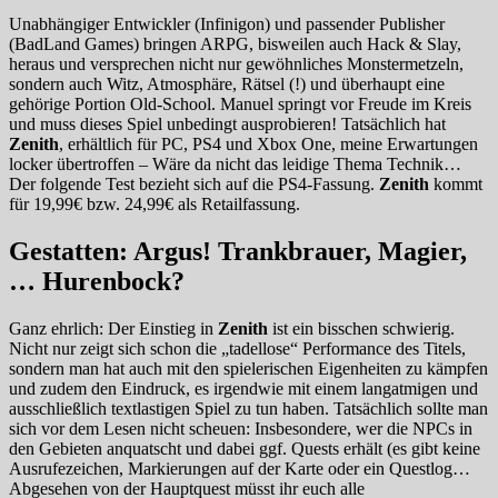
Unabhängiger Entwickler (Infinigon) und passender Publisher
(BadLand Games) bringen ARPG, bisweilen auch Hack & Slay,
heraus und versprechen nicht nur gewöhnliches Monstermetzeln,
sondern auch Witz, Atmosphäre, Rätsel (!) und überhaupt eine
gehörige Portion Old-School. Manuel springt vor Freude im Kreis
und muss dieses Spiel unbedingt ausprobieren! Tatsächlich hat
Zenith
, erhältlich für PC, PS4 und Xbox One, meine Erwartungen
locker übertroffen – Wäre da nicht das leidige Thema Technik…
Der folgende Test bezieht sich auf die PS4-Fassung.
Zenith
kommt
für 19,99€ bzw. 24,99€ als Retailfassung.
Gestatten: Argus! Trankbrauer, Magier,
… Hurenbock?
Ganz ehrlich: Der Einstieg in
Zenith
ist ein bisschen schwierig.
Nicht nur zeigt sich schon die „tadellose“ Performance des Titels,
sondern man hat auch mit den spielerischen Eigenheiten zu kämpfen
und zudem den Eindruck, es irgendwie mit einem langatmigen und
ausschließlich textlastigen Spiel zu tun haben. Tatsächlich sollte man
sich vor dem Lesen nicht scheuen: Insbesondere, wer die NPCs in
den Gebieten anquatscht und dabei ggf. Quests erhält (es gibt keine
Ausrufezeichen, Markierungen auf der Karte oder ein Questlog…
Abgesehen von der Hauptquest müsst ihr euch alle