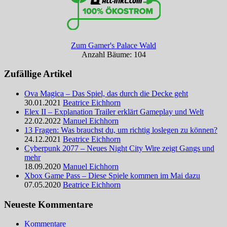
Zum Gamer's Palace Wald
Anzahl Bäume: 104
Zufällige Artikel
Ova Magica – Das Spiel, das durch die Decke geht
30.01.2021
Beatrice Eichhorn
Elex II – Explanation Trailer erklärt Gameplay und Welt
22.02.2022
Manuel Eichhorn
13 Fragen: Was brauchst du, um richtig loslegen zu können?
24.12.2021
Beatrice Eichhorn
Cyberpunk 2077 – Neues Night City Wire zeigt Gangs und
mehr
18.09.2020
Manuel Eichhorn
Xbox Game Pass – Diese Spiele kommen im Mai dazu
07.05.2020
Beatrice Eichhorn
Neueste Kommentare
Kommentare