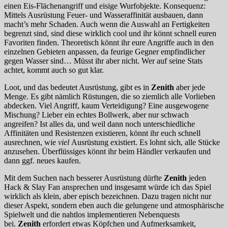
einen Eis-Flächenangriff und eisige Wurfobjekte. Konsequenz:
Mittels Ausrüstung Feuer- und Wasseraffinität ausbauen, dann
macht’s mehr Schaden. Auch wenn die Auswahl an Fertigkeiten
begrenzt sind, sind diese wirklich cool und ihr könnt schnell euren
Favoriten finden. Theoretisch könnt ihr eure Angriffe auch in den
einzelnen Gebieten anpassen, da feurige Gegner empfindlicher
gegen Wasser sind… Müsst ihr aber nicht. Wer auf seine Stats
achtet, kommt auch so gut klar.
Loot, und das bedeutet Ausrüstung, gibt es in
Zenith
aber jede
Menge. Es gibt nämlich Rüstungen, die so ziemlich alle Vorlieben
abdecken. Viel Angriff, kaum Verteidigung? Eine ausgewogene
Mischung? Lieber ein echtes Bollwerk, aber nur schwach
angreifen? Ist alles da, und weil dann noch unterschiedliche
Affinitäten und Resistenzen existieren, könnt ihr euch schnell
ausrechnen, wie
viel
Ausrüstung existiert. Es lohnt sich, alle Stücke
anzusehen. Überflüssiges könnt ihr beim Händler verkaufen und
dann ggf. neues kaufen.
Mit dem Suchen nach besserer Ausrüstung dürfte
Zenith
jeden
Hack & Slay Fan ansprechen und insgesamt würde ich das Spiel
wirklich als klein, aber episch bezeichnen. Dazu tragen nicht nur
dieser Aspekt, sondern eben auch die gelungene und atmosphärische
Spielwelt und die nahtlos implementieren Nebenquests
bei.
Zenith
erfordert etwas Köpfchen und Aufmerksamkeit,