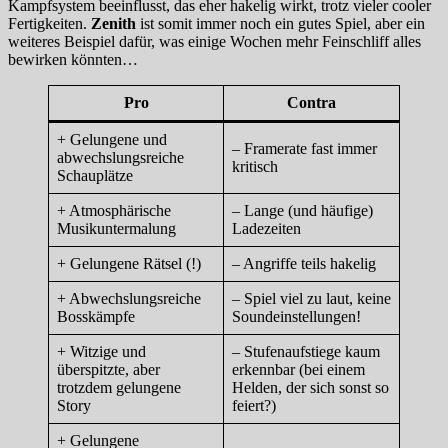
Kampfsystem beeinflusst, das eher hakelig wirkt, trotz vieler cooler
Fertigkeiten.
Zenith
ist somit immer noch ein gutes Spiel, aber ein
weiteres Beispiel dafür, was einige Wochen mehr Feinschliff alles
bewirken könnten…
Pro
Contra
+ Gelungene und
– Framerate fast immer
abwechslungsreiche
kritisch
Schauplätze
+ Atmosphärische
– Lange (und häufige)
Musikuntermalung
Ladezeiten
+ Gelungene Rätsel (!)
– Angriffe teils hakelig
+ Abwechslungsreiche
– Spiel viel zu laut, keine
Bosskämpfe
Soundeinstellungen!
+ Witzige und
– Stufenaufstiege kaum
überspitzte, aber
erkennbar (bei einem
trotzdem gelungene
Helden, der sich sonst so
Story
feiert?)
+ Gelungene