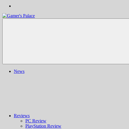
Gamer's
Nachrichten,
Palace
Berichte,
Reviews
&
mehr
rund
ums
Gaming
und
News
darüber
hinaus
|
Ludo
ergo
sum
|
Gaming-
Blog
Reviews
PC Review
PlayStation Review