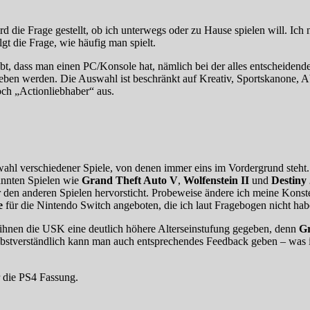
d die Frage gestellt, ob ich unterwegs oder zu Hause spielen will. Ich
gt die Frage, wie häufig man spielt.
, dass man einen PC/Konsole hat, nämlich bei der alles entscheidenden
eben werden. Die Auswahl ist beschränkt auf Kreativ, Sportskanone, A
och „Actionliebhaber“ aus.
swahl verschiedener Spiele, von denen immer eins im Vordergrund steht
annten Spielen wie
Grand Theft Auto V
,
Wolfenstein II
und
Destiny 
r den anderen Spielen hervorsticht. Probeweise ändere ich meine Konste
e
für die Nintendo Switch angeboten, die ich laut Fragebogen nicht habe,
 ihnen die USK eine deutlich höhere Alterseinstufung gegeben, denn
Gr
elbstverständlich kann man auch entsprechendes Feedback geben – was i
r die PS4 Fassung.