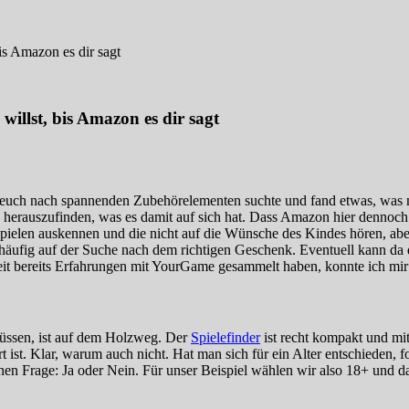
s Amazon es dir sagt
illst, bis Amazon es dir sagt
r euch nach spannenden Zubehörelementen suchte und fand etwas, was 
herauszufinden, was es damit auf sich hat. Dass Amazon hier dennoch v
deospielen auskennen und die nicht auf die Wünsche des Kindes hören, a
 häufig auf der Suche nach dem richtigen Geschenk. Eventuell kann da
it bereits Erfahrungen mit YourGame gesammelt haben, konnte ich mir di
üssen, ist auf dem Holzweg. Der
Spielefinder
ist recht kompakt und mit
 ist. Klar, warum auch nicht. Hat man sich für ein Alter entschieden, 
senen Frage: Ja oder Nein. Für unser Beispiel wählen wir also 18+ und 