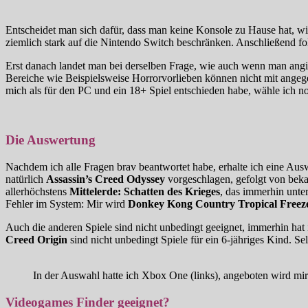
Entscheidet man sich dafür, dass man keine Konsole zu Hause hat, wir
ziemlich stark auf die Nintendo Switch beschränken. Anschließend fol
Erst danach landet man bei derselben Frage, wie auch wenn man angibt
Bereiche wie Beispielsweise Horrorvorlieben können nicht mit angeg
mich als für den PC und ein 18+ Spiel entschieden habe, wähle ich n
Die Auswertung
Nachdem ich alle Fragen brav beantwortet habe, erhalte ich eine Au
natürlich
Assassin’s Creed Odyssey
vorgeschlagen, gefolgt von bek
allerhöchstens
Mittelerde: Schatten des Krieges
, das immerhin unte
Fehler im System: Mir wird
Donkey Kong Country Tropical Freez
Auch die anderen Spiele sind nicht unbedingt geeignet, immerhin hat
Creed Origin
sind nicht unbedingt Spiele für ein 6-jähriges Kind. S
In der Auswahl hatte ich Xbox One (links), angeboten wird mi
Videogames Finder geeignet?