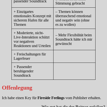
passender Soundtrack
Stimmung gebracht
+ Einzigartes
– Themen können
emotionales Konzept mit
überraschend emotional
sicherem Hafen für alle
und negativ sein (ohne
Themen
es zu wollen)
+ Moderierte, nicht-
– Mehr Flexibilität beim
Live-Interaktion schützt
Soundtrack hätte ich mir
vor negativen
gewünscht
Reaktionen und Urteilen
+ Freischaltungen für
Lagerfeuer
+ Passender
beruhigender
Soundtrack
Offenlegung
Ich habe einen Key für
Fireside Feelings
vom Publisher erhalten.
Wie gut hat dir der Beitrag gefallen?