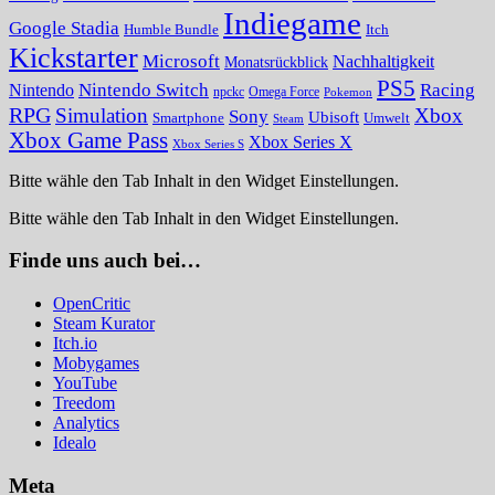
Indiegame
Google Stadia
Humble Bundle
Itch
Kickstarter
Microsoft
Nachhaltigkeit
Monatsrückblick
PS5
Nintendo Switch
Racing
Nintendo
npckc
Omega Force
Pokemon
RPG
Simulation
Xbox
Sony
Ubisoft
Smartphone
Umwelt
Steam
Xbox Game Pass
Xbox Series X
Xbox Series S
Bitte wähle den Tab Inhalt in den Widget Einstellungen.
Bitte wähle den Tab Inhalt in den Widget Einstellungen.
Finde uns auch bei…
OpenCritic
Steam Kurator
Itch.io
Mobygames
YouTube
Treedom
Analytics
Idealo
Meta