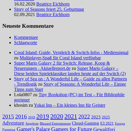
16.02.2020
Beatrice Eichhorn
Story of Seasons feiert 25. Geburtstag
02.09.2021
Beatrice Eichhorn
Neueste Kommentare
Kommentare
Schlagworte
Coral Island: Guide, Vergleich & Switch-Infos - Mediensignal
zu
Multiplayer-Spaß für Coral Island verfügbar
Super Mario Galaxy 2 für Switch: Release, Koop &
Neuerungen - Aktuellreport.de
zu
Super Mario Galaxy –
Diese beiden Spieleklassiker landen heute auf der Switch (2)
Story of Sea on : A Wonderful Life – Guide zu allen Partnern
- Trendlogik
zu
Story of Seasons: A Wonderful Life – Einige
Tipps zum Start
Lola0807 zu
Tiny Bookshop (PC) im Test – Für Bibliophile
geeignet
khosim zu
Yokai Inn – Ein kleines Inn für Geister
2020
2021
2019
2015
2016
2022
2023
2025
2018
Adventure
Cloud-Gaming
E3 2021
Angebote
Blizzard Entertainment
Europa
Gamer's Palace
Gamers for Future
Gewaltfrei
Farming