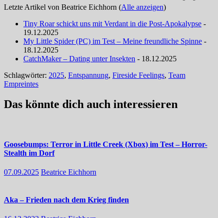
Letzte Artikel von Beatrice Eichhorn
(
Alle anzeigen
)
Tiny Roar schickt uns mit Verdant in die Post-Apokalypse
-
19.12.2025
My Little Spider (PC) im Test – Meine freundliche Spinne
-
18.12.2025
CatchMaker – Dating unter Insekten
- 18.12.2025
Schlagwörter:
2025
,
Entspannung
,
Fireside Feelings
,
Team
Empreintes
Das könnte dich auch interessieren
Goosebumps: Terror in Little Creek (Xbox) im Test – Horror-
Stealth im Dorf
07.09.2025
Beatrice Eichhorn
Aka – Frieden nach dem Krieg finden