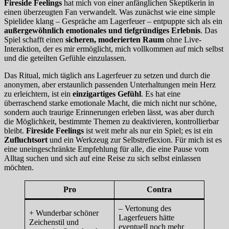
F
ireside Feelings
hat mich von einer anfänglichen Skeptikerin in
einen überzeugten Fan verwandelt. Was zunächst wie eine simple
Spielidee klang – Gespräche am Lagerfeuer – entpuppte sich als ein
außergewöhnlich emotionales und tiefgründiges Erlebnis
. Das
Spiel schafft einen
sicheren, moderierten Raum
ohne Live-
Interaktion, der es mir ermöglicht, mich vollkommen auf mich selbst
und die geteilten Gefühle einzulassen.
Das Ritual, mich täglich ans Lagerfeuer zu setzen und durch die
anonymen, aber erstaunlich passenden Unterhaltungen mein Herz
zu erleichtern, ist ein
einzigartiges Gefühl
. Es hat eine
überraschend starke emotionale Macht, die mich nicht nur schöne,
sondern auch traurige Erinnerungen erleben lässt, was aber durch
die Möglichkeit, bestimmte Themen zu deaktivieren, kontrollierbar
bleibt.
Fireside Feelings
ist weit mehr als nur ein Spiel; es ist ein
Zufluchtsort
und ein Werkzeug zur Selbstreflexion. Für mich ist es
eine uneingeschränkte Empfehlung für alle, die eine Pause vom
Alltag suchen und sich auf eine Reise zu sich selbst einlassen
möchten.
Pro
Contra
– Vertonung des
+ Wunderbar schöner
Lagerfeuers hätte
Zeichenstil und
eventuell noch mehr