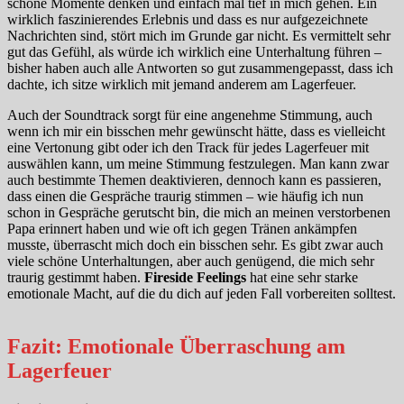
schöne Momente denken und einfach mal tief in mich gehen. Ein
wirklich faszinierendes Erlebnis und dass es nur aufgezeichnete
Nachrichten sind, stört mich im Grunde gar nicht. Es vermittelt sehr
gut das Gefühl, als würde ich wirklich eine Unterhaltung führen –
bisher haben auch alle Antworten so gut zusammengepasst, dass ich
dachte, ich sitze wirklich mit jemand anderem am Lagerfeuer.
Auch der Soundtrack sorgt für eine angenehme Stimmung, auch
wenn ich mir ein bisschen mehr gewünscht hätte, dass es vielleicht
eine Vertonung gibt oder ich den Track für jedes Lagerfeuer mit
auswählen kann, um meine Stimmung festzulegen. Man kann zwar
auch bestimmte Themen deaktivieren, dennoch kann es passieren,
dass einen die Gespräche traurig stimmen – wie häufig ich nun
schon in Gespräche gerutscht bin, die mich an meinen verstorbenen
Papa erinnert haben und wie oft ich gegen Tränen ankämpfen
musste, überrascht mich doch ein bisschen sehr. Es gibt zwar auch
viele schöne Unterhaltungen, aber auch genügend, die mich sehr
traurig gestimmt haben.
Fireside Feelings
hat eine sehr starke
emotionale Macht, auf die du dich auf jeden Fall vorbereiten solltest.
Fazit: Emotionale Überraschung am
Lagerfeuer