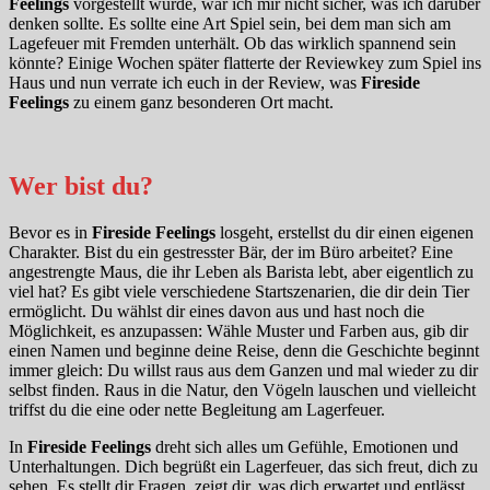
Feelings
vorgestellt wurde, war ich mir nicht sicher, was ich darüber
denken sollte. Es sollte eine Art Spiel sein, bei dem man sich am
Lagefeuer mit Fremden unterhält. Ob das wirklich spannend sein
könnte? Einige Wochen später flatterte der Reviewkey zum Spiel ins
Haus und nun verrate ich euch in der Review, was
Fireside
Feelings
zu einem ganz besonderen Ort macht.
Wer bist du?
Bevor es in
Fireside Feelings
losgeht, erstellst du dir einen eigenen
Charakter. Bist du ein gestresster Bär, der im Büro arbeitet? Eine
angestrengte Maus, die ihr Leben als Barista lebt, aber eigentlich zu
viel hat? Es gibt viele verschiedene Startszenarien, die dir dein Tier
ermöglicht. Du wählst dir eines davon aus und hast noch die
Möglichkeit, es anzupassen: Wähle Muster und Farben aus, gib dir
einen Namen und beginne deine Reise, denn die Geschichte beginnt
immer gleich: Du willst raus aus dem Ganzen und mal wieder zu dir
selbst finden. Raus in die Natur, den Vögeln lauschen und vielleicht
triffst du die eine oder nette Begleitung am Lagerfeuer.
In
Fireside Feelings
dreht sich alles um Gefühle, Emotionen und
Unterhaltungen. Dich begrüßt ein Lagerfeuer, das sich freut, dich zu
sehen. Es stellt dir Fragen, zeigt dir, was dich erwartet und entlässt