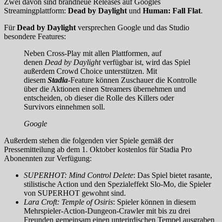
Zwei davon sind brandneue Releases auf Googles
Streamingplattform:
Dead by Daylight
und
Human: Fall Flat
.
Für
Dead by Daylight
versprechen Google und das Studio
besondere Features:
Neben Cross-Play mit allen Plattformen, auf
denen
Dead by Daylight
verfügbar ist, wird das Spiel
außerdem Crowd Choice unterstützen. Mit
diesem
Stadia
-Feature können Zuschauer die Kontrolle
über die Aktionen einen Streamers übernehmen und
entscheiden, ob dieser die Rolle des Killers oder
Survivors einnehmen soll.
Google
Außerdem stehen die folgenden vier Spiele gemäß der
Pressemitteilung ab dem 1. Oktober kostenlos für Stadia Pro
Abonennten zur Verfügung:
SUPERHOT: Mind Control Delete
: Das Spiel bietet rasante,
stilistische Action und den Spezialeffekt Slo-Mo, die Spieler
von SUPERHOT gewohnt sind.
Lara Croft: Temple of Osiris
: Spieler können in diesem
Mehrspieler-Action-Dungeon-Crawler mit bis zu drei
Freunden gemeinsam einen unterirdischen Tempel ausgraben