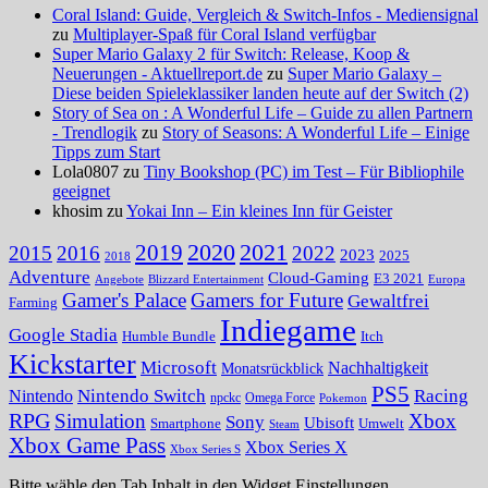
Coral Island: Guide, Vergleich & Switch-Infos - Mediensignal
zu
Multiplayer-Spaß für Coral Island verfügbar
Super Mario Galaxy 2 für Switch: Release, Koop &
Neuerungen - Aktuellreport.de
zu
Super Mario Galaxy –
Diese beiden Spieleklassiker landen heute auf der Switch (2)
Story of Sea on : A Wonderful Life – Guide zu allen Partnern
- Trendlogik
zu
Story of Seasons: A Wonderful Life – Einige
Tipps zum Start
Lola0807 zu
Tiny Bookshop (PC) im Test – Für Bibliophile
geeignet
khosim zu
Yokai Inn – Ein kleines Inn für Geister
2020
2021
2019
2015
2016
2022
2023
2025
2018
Adventure
Cloud-Gaming
E3 2021
Angebote
Blizzard Entertainment
Europa
Gamer's Palace
Gamers for Future
Gewaltfrei
Farming
Indiegame
Google Stadia
Humble Bundle
Itch
Kickstarter
Microsoft
Nachhaltigkeit
Monatsrückblick
PS5
Nintendo Switch
Racing
Nintendo
npckc
Omega Force
Pokemon
RPG
Simulation
Xbox
Sony
Ubisoft
Smartphone
Umwelt
Steam
Xbox Game Pass
Xbox Series X
Xbox Series S
Bitte wähle den Tab Inhalt in den Widget Einstellungen.