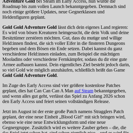
Adventure Gold
bei Steam im Early Access, nun wurde die
Roadmap bis zum vollen Launch bekanntgegeben. Demnach sind
noch einige größere Updates, neue Gegnerklassen und
Heldenfiguren geplant.
Gold Gold Adventure Gold
lässt dich dein eigenes Land regieren:
Es wird von bösen Kreaturen heimgesucht, die dein Volk und deine
Besitztümer zerstören möchten. Gut, dass du mutige und willige
Held:innen findest, die sich voller Eifer in die finsteren Dungeons
begeben und dem Bösen ein Ende setzen. Dabei kannst du ganz
verschiedene Held:innen einladen, zum Beispiel die mächtigen
Mooladins oder verschiedene Fernkämpfer, sodass du dir eine gute
Armee aufbauen kannst. Dein eigentliches Ziel besteht jedoch darin,
so viel Gold wie möglich anzuhäufen, schließlich heißt das Game
Gold Gold Adventure Gold
.
Im Zuge des Early Access sind vier größere kostenlose Patches
geplant, dies hat Can Can Can A Man
auf Steam
bekanntgegeben,
und wenn alles gut geht, verlässt das Spiel zu Anfang 2026 schon
den Early Access und feiert seinen vollständigen Release.
Jetzt im August ist der erste große Patch namens Stragglers Patch
geplant, der eine neue Einheit „Blood Girl“ mit sich bringen wird,
ebenso wie eine neue Entwicklungsform und eine neue
Gegnergruppe. Zusätzlich wird es weitere Zauber geben – die, die
das Spiel jetzt schon hat, sind schon ziemlich nice – und es wird für