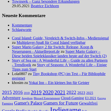
Townseek – Ganz besondere Erkundungen
29.05.2021
Beatrice Eichhorn
Neueste Kommentare
Kommentare
Schlagworte
Coral Island: Guide, Vergleich & Switch-Infos - Mediensignal
zu
Multiplayer-Spaß für Coral Island verfügbar
Super Mario Galaxy 2 für Switch: Release, Koop &
Neuerungen - Aktuellreport.de
zu
Super Mario Galaxy –
Diese beiden Spieleklassiker landen heute auf der Switch (2)
Story of Sea on : A Wonderful Life – Guide zu allen Partnern
- Trendlogik
zu
Story of Seasons: A Wonderful Life – Einige
Tipps zum Start
Lola0807 zu
Tiny Bookshop (PC) im Test – Für Bibliophile
geeignet
khosim zu
Yokai Inn – Ein kleines Inn für Geister
2020
2021
2019
2015
2016
2022
2023
2025
2018
Adventure
Cloud-Gaming
E3 2021
Angebote
Blizzard Entertainment
Europa
Gamer's Palace
Gamers for Future
Gewaltfrei
Farming
Indiegame
Google Stadia