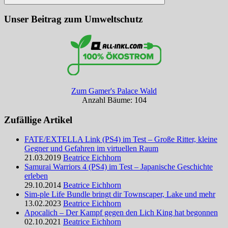
Suchen
Unser Beitrag zum Umweltschutz
Zum Gamer's Palace Wald
Anzahl Bäume: 104
Zufällige Artikel
FATE/EXTELLA Link (PS4) im Test – Große Ritter, kleine
Gegner und Gefahren im virtuellen Raum
21.03.2019
Beatrice Eichhorn
Samurai Warriors 4 (PS4) im Test – Japanische Geschichte
erleben
29.10.2014
Beatrice Eichhorn
Sim-ple Life Bundle bringt dir Townscaper, Lake und mehr
13.02.2023
Beatrice Eichhorn
Apocalich – Der Kampf gegen den Lich King hat begonnen
02.10.2021
Beatrice Eichhorn