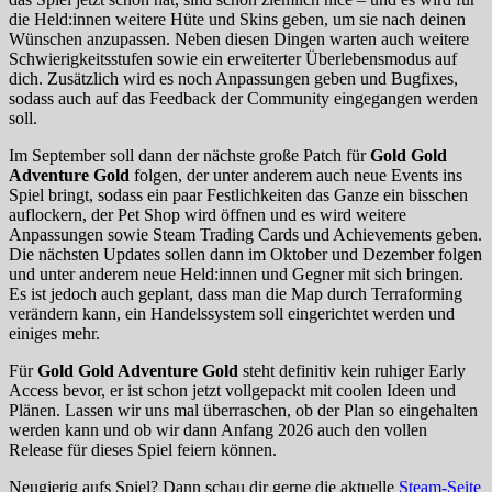
die Held:innen weitere Hüte und Skins geben, um sie nach deinen
Wünschen anzupassen. Neben diesen Dingen warten auch weitere
Schwierigkeitsstufen sowie ein erweiterter Überlebensmodus auf
dich. Zusätzlich wird es noch Anpassungen geben und Bugfixes,
sodass auch auf das Feedback der Community eingegangen werden
soll.
Im September soll dann der nächste große Patch für
Gold Gold
Adventure Gold
folgen, der unter anderem auch neue Events ins
Spiel bringt, sodass ein paar Festlichkeiten das Ganze ein bisschen
auflockern, der Pet Shop wird öffnen und es wird weitere
Anpassungen sowie Steam Trading Cards und Achievements geben.
Die nächsten Updates sollen dann im Oktober und Dezember folgen
und unter anderem neue Held:innen und Gegner mit sich bringen.
Es ist jedoch auch geplant, dass man die Map durch Terraforming
verändern kann, ein Handelssystem soll eingerichtet werden und
einiges mehr.
Für
Gold Gold Adventure Gold
steht definitiv kein ruhiger Early
Access bevor, er ist schon jetzt vollgepackt mit coolen Ideen und
Plänen. Lassen wir uns mal überraschen, ob der Plan so eingehalten
werden kann und ob wir dann Anfang 2026 auch den vollen
Release für dieses Spiel feiern können.
Neugierig aufs Spiel? Dann schau dir gerne die aktuelle
Steam-Seite