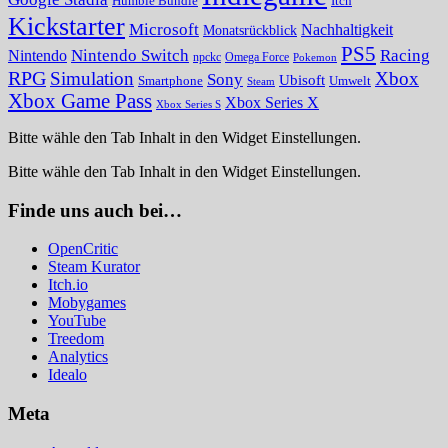
Humble Bundle
Itch
Kickstarter
Microsoft
Nachhaltigkeit
Monatsrückblick
PS5
Nintendo Switch
Racing
Nintendo
npckc
Omega Force
Pokemon
RPG
Simulation
Xbox
Sony
Ubisoft
Smartphone
Umwelt
Steam
Xbox Game Pass
Xbox Series X
Xbox Series S
Bitte wähle den Tab Inhalt in den Widget Einstellungen.
Bitte wähle den Tab Inhalt in den Widget Einstellungen.
Finde uns auch bei…
OpenCritic
Steam Kurator
Itch.io
Mobygames
YouTube
Treedom
Analytics
Idealo
Meta