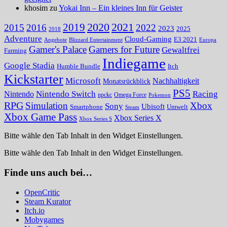
khosim zu
Yokai Inn – Ein kleines Inn für Geister
2020
2021
2019
2015
2016
2022
2023
2025
2018
Adventure
Cloud-Gaming
E3 2021
Angebote
Blizzard Entertainment
Europa
Gamer's Palace
Gamers for Future
Gewaltfrei
Farming
Indiegame
Google Stadia
Humble Bundle
Itch
Kickstarter
Microsoft
Nachhaltigkeit
Monatsrückblick
PS5
Nintendo Switch
Racing
Nintendo
npckc
Omega Force
Pokemon
RPG
Simulation
Xbox
Sony
Ubisoft
Smartphone
Umwelt
Steam
Xbox Game Pass
Xbox Series X
Xbox Series S
Bitte wähle den Tab Inhalt in den Widget Einstellungen.
Bitte wähle den Tab Inhalt in den Widget Einstellungen.
Finde uns auch bei…
OpenCritic
Steam Kurator
Itch.io
Mobygames