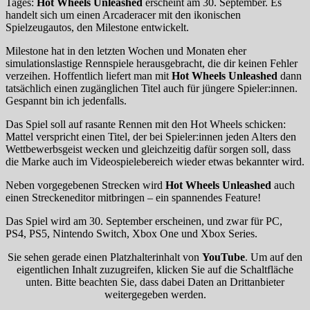
Tages:
Hot Wheels Unleashed
erscheint am 30. September. Es
handelt sich um einen Arcaderacer mit den ikonischen
Spielzeugautos, den Milestone entwickelt.
Milestone hat in den letzten Wochen und Monaten eher
simulationslastige Rennspiele herausgebracht, die dir keinen Fehler
verzeihen. Hoffentlich liefert man mit
Hot Wheels Unleashed
dann
tatsächlich einen zugänglichen Titel auch für jüngere Spieler:innen.
Gespannt bin ich jedenfalls.
Das Spiel soll auf rasante Rennen mit den Hot Wheels schicken:
Mattel verspricht einen Titel, der bei Spieler:innen jeden Alters den
Wettbewerbsgeist wecken und gleichzeitig dafür sorgen soll, dass
die Marke auch im Videospielebereich wieder etwas bekannter wird.
Neben vorgegebenen Strecken wird
Hot Wheels Unleashed
auch
einen Streckeneditor mitbringen – ein spannendes Feature!
Das Spiel wird am 30. September erscheinen, und zwar für PC,
PS4, PS5, Nintendo Switch, Xbox One und Xbox Series.
Sie sehen gerade einen Platzhalterinhalt von
YouTube
. Um auf den
eigentlichen Inhalt zuzugreifen, klicken Sie auf die Schaltfläche
unten. Bitte beachten Sie, dass dabei Daten an Drittanbieter
weitergegeben werden.