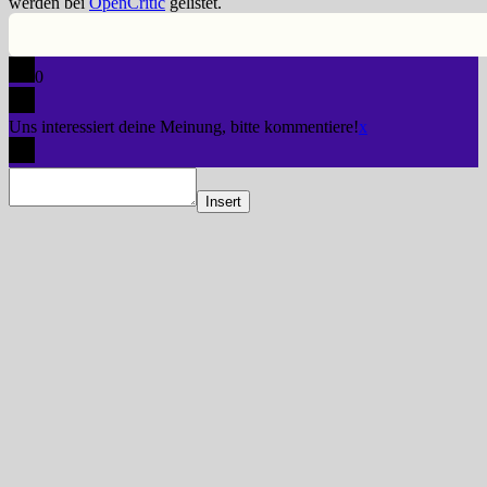
werden bei
OpenCritic
gelistet.
0
Uns interessiert deine Meinung, bitte kommentiere!
x
Insert