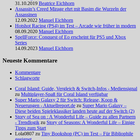
31.10.2019
Beatrice Eichhorn
Assassin’s Creed Mirage ehrt mit Basim die Wurzeln der
Assassinen
12.09.2022
Manuel Eichhorn
Hotshot Racing (PS4) im Test – Arcade wie früher in modern
08.09.2020
Manuel Eichhorn
SpellForce: Conquest of Eo erscheint für PS5 und Xbox
Series
14.09.2023
Manuel Eichhorn
Neueste Kommentare
Kommentare
Schlagworte
Coral Island: Guide, Vergleich & Switch-Infos - Mediensignal
zu
Multiplayer-Spaß für Coral Island verfügbar
Super Mario Galaxy 2 für Switch: Release, Koop &
Neuerungen - Aktuellreport.de
zu
Super Mario Galaxy –
Diese beiden Spieleklassiker landen heute auf der Switch (2)
Story of Sea on : A Wonderful Life – Guide zu allen Partnern
- Trendlogik
zu
Story of Seasons: A Wonderful Life – Einige
Tipps zum Start
Lola0807 zu
Tiny Bookshop (PC) im Test – Für Bibliophile
geeignet