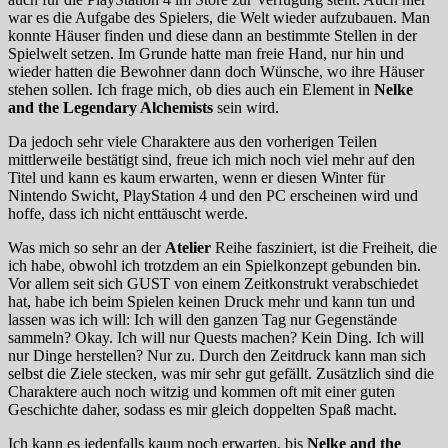
war es die Aufgabe des Spielers, die Welt wieder aufzubauen. Man
konnte Häuser finden und diese dann an bestimmte Stellen in der
Spielwelt setzen. Im Grunde hatte man freie Hand, nur hin und
wieder hatten die Bewohner dann doch Wünsche, wo ihre Häuser
stehen sollen. Ich frage mich, ob dies auch ein Element in
Nelke
and the Legendary Alchemists
sein wird.
Da jedoch sehr viele Charaktere aus den vorherigen Teilen
mittlerweile bestätigt sind, freue ich mich noch viel mehr auf den
Titel und kann es kaum erwarten, wenn er diesen Winter für
Nintendo Swicht, PlayStation 4 und den PC erscheinen wird und
hoffe, dass ich nicht enttäuscht werde.
Was mich so sehr an der
Atelier
Reihe fasziniert, ist die Freiheit, die
ich habe, obwohl ich trotzdem an ein Spielkonzept gebunden bin.
Vor allem seit sich GUST von einem Zeitkonstrukt verabschiedet
hat, habe ich beim Spielen keinen Druck mehr und kann tun und
lassen was ich will: Ich will den ganzen Tag nur Gegenstände
sammeln? Okay. Ich will nur Quests machen? Kein Ding. Ich will
nur Dinge herstellen? Nur zu. Durch den Zeitdruck kann man sich
selbst die Ziele stecken, was mir sehr gut gefällt. Zusätzlich sind die
Charaktere auch noch witzig und kommen oft mit einer guten
Geschichte daher, sodass es mir gleich doppelten Spaß macht.
Ich kann es jedenfalls kaum noch erwarten, bis
Nelke and the