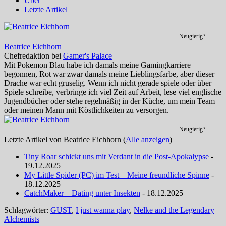
Über
Letzte Artikel
Neugierig?
Beatrice Eichhorn
Chefredaktion
bei
Gamer's Palace
Mit Pokemon Blau habe ich damals meine Gamingkarriere
begonnen, Rot war zwar damals meine Lieblingsfarbe, aber dieser
Drache war echt gruselig. Wenn ich nicht gerade spiele oder über
Spiele schreibe, verbringe ich viel Zeit auf Arbeit, lese viel englische
Jugendbücher oder stehe regelmäßig in der Küche, um mein Team
oder meinen Mann mit Köstlichkeiten zu versorgen.
Neugierig?
Letzte Artikel von Beatrice Eichhorn
(
Alle anzeigen
)
Tiny Roar schickt uns mit Verdant in die Post-Apokalypse
-
19.12.2025
My Little Spider (PC) im Test – Meine freundliche Spinne
-
18.12.2025
CatchMaker – Dating unter Insekten
- 18.12.2025
Schlagwörter:
GUST
,
I just wanna play
,
Nelke and the Legendary
Alchemists