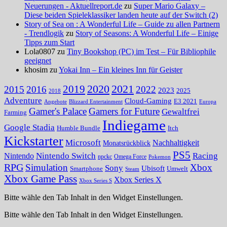
Neuerungen - Aktuellreport.de
zu
Super Mario Galaxy –
Diese beiden Spieleklassiker landen heute auf der Switch (2)
Story of Sea on : A Wonderful Life – Guide zu allen Partnern
- Trendlogik
zu
Story of Seasons: A Wonderful Life – Einige
Tipps zum Start
Lola0807 zu
Tiny Bookshop (PC) im Test – Für Bibliophile
geeignet
khosim zu
Yokai Inn – Ein kleines Inn für Geister
2020
2021
2019
2015
2016
2022
2023
2025
2018
Adventure
Cloud-Gaming
E3 2021
Angebote
Blizzard Entertainment
Europa
Gamer's Palace
Gamers for Future
Gewaltfrei
Farming
Indiegame
Google Stadia
Humble Bundle
Itch
Kickstarter
Microsoft
Nachhaltigkeit
Monatsrückblick
PS5
Nintendo Switch
Racing
Nintendo
npckc
Omega Force
Pokemon
RPG
Simulation
Xbox
Sony
Ubisoft
Smartphone
Umwelt
Steam
Xbox Game Pass
Xbox Series X
Xbox Series S
Bitte wähle den Tab Inhalt in den Widget Einstellungen.
Bitte wähle den Tab Inhalt in den Widget Einstellungen.