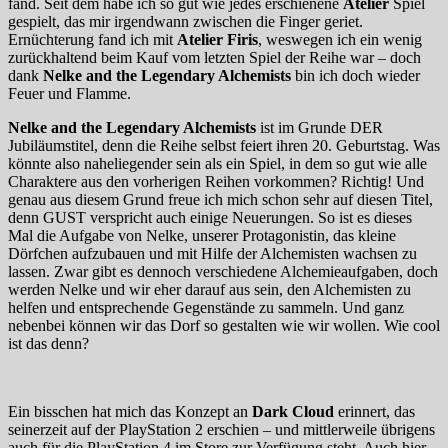
fand. Seit dem habe ich so gut wie jedes erschienene
Atelier
Spiel
gespielt, das mir irgendwann zwischen die Finger geriet.
Ernüchterung fand ich mit
Atelier Firis
, weswegen ich ein wenig
zurückhaltend beim Kauf vom letzten Spiel der Reihe war – doch
dank
Nelke and the Legendary Alchemists
bin ich doch wieder
Feuer und Flamme.
Nelke and the Legendary Alchemists
ist im Grunde DER
Jubiläumstitel, denn die Reihe selbst feiert ihren 20. Geburtstag. Was
könnte also naheliegender sein als ein Spiel, in dem so gut wie alle
Charaktere aus den vorherigen Reihen vorkommen? Richtig! Und
genau aus diesem Grund freue ich mich schon sehr auf diesen Titel,
denn GUST verspricht auch einige Neuerungen. So ist es dieses
Mal die Aufgabe von Nelke, unserer Protagonistin, das kleine
Dörfchen aufzubauen und mit Hilfe der Alchemisten wachsen zu
lassen. Zwar gibt es dennoch verschiedene Alchemieaufgaben, doch
werden Nelke und wir eher darauf aus sein, den Alchemisten zu
helfen und entsprechende Gegenstände zu sammeln. Und ganz
nebenbei können wir das Dorf so gestalten wie wir wollen. Wie cool
ist das denn?
Ein bisschen hat mich das Konzept an
Dark Cloud
erinnert, das
seinerzeit auf der PlayStation 2 erschien – und mittlerweile übrigens
auch für die PlayStation 4 im Store zur Verfügung steht. Auch hier