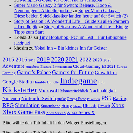
Super Mario Galaxy 2 für Switch: Release, Koop &
Neuerungen - Aktuellreport.de
zu
Super Mario Galaxy –
Diese beiden Spieleklassiker landen heute auf der Switch (2)
Story of Sea on : A Wonderful Life – Guide zu allen Partnern
- Trendlogik
zu
Story of Seasons: A Wonderful Life – Einige
Tipps zum Start
Lola0807 zu
Tiny Bookshop (PC) im Test – Für Bibliophile
geeignet
khosim zu
Yokai Inn – Ein kleines Inn für Geister
2020
2021
2019
2015
2016
2022
2023
2025
2018
Adventure
Cloud-Gaming
E3 2021
Angebote
Blizzard Entertainment
Europa
Gamer's Palace
Gamers for Future
Gewaltfrei
Farming
Indiegame
Google Stadia
Humble Bundle
Itch
Kickstarter
Microsoft
Nachhaltigkeit
Monatsrückblick
PS5
Nintendo Switch
Racing
Nintendo
npckc
Omega Force
Pokemon
RPG
Simulation
Xbox
Sony
Ubisoft
Smartphone
Umwelt
Steam
Xbox Game Pass
Xbox Series X
Xbox Series S
Bitte wähle den Tab Inhalt in den Widget Einstellungen.
Bitte wähle den Tab Inhalt in den Widget Einstellungen.