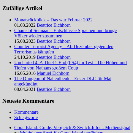
Zufällige Artikel
Monatsrückblick – Das war Februar 2022
01.03.2022
Beatrice Eichhorn
Chants of Sennaar – Entschlüssle Sprachen und bringe
Völker wieder zusammen
15.08.2023
Beatrice Eichhorn
Counter Terrorist Agency – Ab Dezember gegen den
Terrorismus kämpfen
24.10.2019
Beatrice Eichhorn
Uncharted 4: A Thief’s End (PS4) im Test – Die Höhen und
Tiefen von Nathans großem Coup
16.05.2016
Manuel Eichhorn
The Dungeon of Naheulbeuk – Erster DLC für Mai
angekündigt
08.04.2021
Beatrice Eichhorn
Neueste Kommentare
Kommentare
Schlagworte
Coral Island: Guide, Vergleich & Switch-Infos - Mediensignal
zu
Multiplayer-Spaß für Coral Island verfügbar