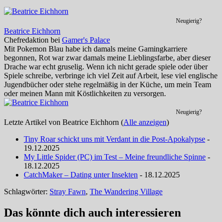
Neugierig?
Beatrice Eichhorn
Chefredaktion
bei
Gamer's Palace
Mit Pokemon Blau habe ich damals meine Gamingkarriere
begonnen, Rot war zwar damals meine Lieblingsfarbe, aber dieser
Drache war echt gruselig. Wenn ich nicht gerade spiele oder über
Spiele schreibe, verbringe ich viel Zeit auf Arbeit, lese viel englische
Jugendbücher oder stehe regelmäßig in der Küche, um mein Team
oder meinen Mann mit Köstlichkeiten zu versorgen.
Neugierig?
Letzte Artikel von Beatrice Eichhorn
(
Alle anzeigen
)
Tiny Roar schickt uns mit Verdant in die Post-Apokalypse
-
19.12.2025
My Little Spider (PC) im Test – Meine freundliche Spinne
-
18.12.2025
CatchMaker – Dating unter Insekten
- 18.12.2025
Schlagwörter:
Stray Fawn
,
The Wandering Village
Das könnte dich auch interessieren