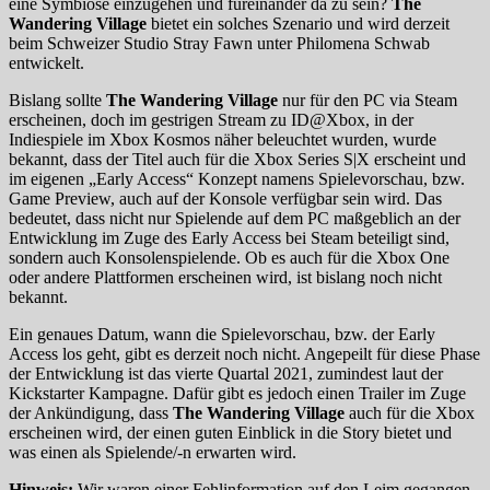
eine Symbiose einzugehen und füreinander da zu sein?
The
Wandering Village
bietet ein solches Szenario und wird derzeit
beim Schweizer Studio Stray Fawn unter Philomena Schwab
entwickelt.
Bislang sollte
The Wandering Village
nur für den PC via Steam
erscheinen, doch im gestrigen Stream zu ID@Xbox, in der
Indiespiele im Xbox Kosmos näher beleuchtet wurden, wurde
bekannt, dass der Titel auch für die Xbox Series S|X erscheint und
im eigenen „Early Access“ Konzept namens Spielevorschau, bzw.
Game Preview, auch auf der Konsole verfügbar sein wird. Das
bedeutet, dass nicht nur Spielende auf dem PC maßgeblich an der
Entwicklung im Zuge des Early Access bei Steam beteiligt sind,
sondern auch Konsolenspielende. Ob es auch für die Xbox One
oder andere Plattformen erscheinen wird, ist bislang noch nicht
bekannt.
Ein genaues Datum, wann die Spielevorschau, bzw. der Early
Access los geht, gibt es derzeit noch nicht. Angepeilt für diese Phase
der Entwicklung ist das vierte Quartal 2021, zumindest laut der
Kickstarter Kampagne. Dafür gibt es jedoch einen Trailer im Zuge
der Ankündigung, dass
The Wandering Village
auch für die Xbox
erscheinen wird, der einen guten Einblick in die Story bietet und
was einen als Spielende/-n erwarten wird.
Hinweis:
Wir waren einer Fehlinformation auf den Leim gegangen,