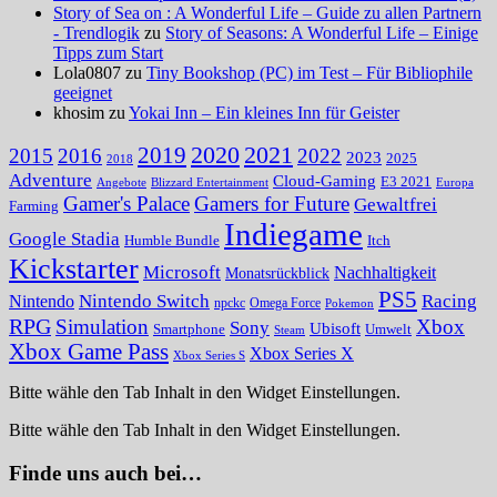
Story of Sea on : A Wonderful Life – Guide zu allen Partnern
- Trendlogik
zu
Story of Seasons: A Wonderful Life – Einige
Tipps zum Start
Lola0807 zu
Tiny Bookshop (PC) im Test – Für Bibliophile
geeignet
khosim zu
Yokai Inn – Ein kleines Inn für Geister
2020
2021
2019
2015
2016
2022
2023
2025
2018
Adventure
Cloud-Gaming
E3 2021
Angebote
Blizzard Entertainment
Europa
Gamer's Palace
Gamers for Future
Gewaltfrei
Farming
Indiegame
Google Stadia
Humble Bundle
Itch
Kickstarter
Microsoft
Nachhaltigkeit
Monatsrückblick
PS5
Nintendo Switch
Racing
Nintendo
npckc
Omega Force
Pokemon
RPG
Simulation
Xbox
Sony
Ubisoft
Smartphone
Umwelt
Steam
Xbox Game Pass
Xbox Series X
Xbox Series S
Bitte wähle den Tab Inhalt in den Widget Einstellungen.
Bitte wähle den Tab Inhalt in den Widget Einstellungen.
Finde uns auch bei…