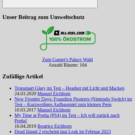
Suchen
Unser Beitrag zum Umweltschutz
Zum Gamer's Palace Wald
Anzahl Bäume: 104
Zufällige Artikel
Tronsmart Glary im Test – Headset mit Licht und Macken
24.03.2020
Manuel Eichhorn
New Frontier Days: Founding Pioneers (Nintendo Switch) im
Test – Kurzweiliges Aufbauspiel zum kleinen Preis
10.03.2017
Manuel Eichhorn
My Time at Portia (PS4) im Test – Ich will zurück nach
Portia!
16.04.2019
Beatrice Eichhorn
Dead Island 2 erscheint laut Leak im Februar 2023