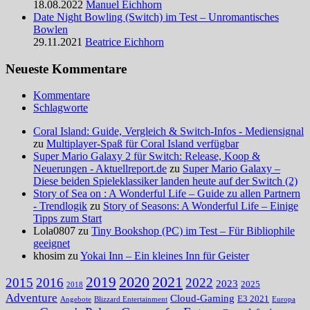
18.08.2022
Manuel Eichhorn
Date Night Bowling (Switch) im Test – Unromantisches
Bowlen
29.11.2021
Beatrice Eichhorn
Neueste Kommentare
Kommentare
Schlagworte
Coral Island: Guide, Vergleich & Switch-Infos - Mediensignal
zu
Multiplayer-Spaß für Coral Island verfügbar
Super Mario Galaxy 2 für Switch: Release, Koop &
Neuerungen - Aktuellreport.de
zu
Super Mario Galaxy –
Diese beiden Spieleklassiker landen heute auf der Switch (2)
Story of Sea on : A Wonderful Life – Guide zu allen Partnern
- Trendlogik
zu
Story of Seasons: A Wonderful Life – Einige
Tipps zum Start
Lola0807 zu
Tiny Bookshop (PC) im Test – Für Bibliophile
geeignet
khosim zu
Yokai Inn – Ein kleines Inn für Geister
2020
2021
2019
2015
2016
2022
2023
2025
2018
Adventure
Cloud-Gaming
E3 2021
Angebote
Blizzard Entertainment
Europa