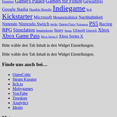
Gamer's Palace
Gamers for Future
Gewaltfrei
Farming
Indiegame
Google Stadia
Humble Bundle
Itch
Kickstarter
Microsoft
Nachhaltigkeit
Monatsrückblick
PS5
Nintendo Switch
Racing
Nintendo
npckc
Omega Force
Pokemon
RPG
Simulation
Xbox
Sony
Ubisoft
Smartphone
Umwelt
Steam
Xbox Game Pass
Xbox Series X
Xbox Series S
Bitte wähle den Tab Inhalt in den Widget Einstellungen.
Bitte wähle den Tab Inhalt in den Widget Einstellungen.
Finde uns auch bei…
OpenCritic
Steam Kurator
Itch.io
Mobygames
YouTube
Treedom
Analytics
Idealo