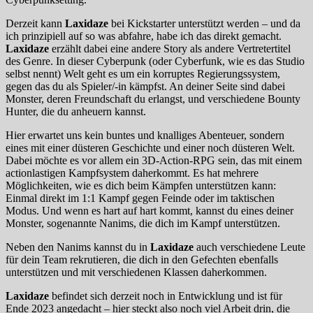
Derzeit kann
Laxidaze
bei Kickstarter unterstützt werden – und da
ich prinzipiell auf so was abfahre, habe ich das direkt gemacht.
Laxidaze
erzählt dabei eine andere Story als andere Vertretertitel
des Genre. In dieser Cyberpunk (oder Cyberfunk, wie es das Studio
selbst nennt) Welt geht es um ein korruptes Regierungssystem,
gegen das du als Spieler/-in kämpfst. An deiner Seite sind dabei
Monster, deren Freundschaft du erlangst, und verschiedene Bounty
Hunter, die du anheuern kannst.
Hier erwartet uns kein buntes und knalliges Abenteuer, sondern
eines mit einer düsteren Geschichte und einer noch düsteren Welt.
Dabei möchte es vor allem ein 3D-Action-RPG sein, das mit einem
actionlastigen Kampfsystem daherkommt. Es hat mehrere
Möglichkeiten, wie es dich beim Kämpfen unterstützen kann:
Einmal direkt im 1:1 Kampf gegen Feinde oder im taktischen
Modus. Und wenn es hart auf hart kommt, kannst du eines deiner
Monster, sogenannte Nanims, die dich im Kampf unterstützen.
Neben den Nanims kannst du in
Laxidaze
auch verschiedene Leute
für dein Team rekrutieren, die dich in den Gefechten ebenfalls
unterstützen und mit verschiedenen Klassen daherkommen.
Laxidaze
befindet sich derzeit noch in Entwicklung und ist für
Ende 2023 angedacht – hier steckt also noch viel Arbeit drin, die