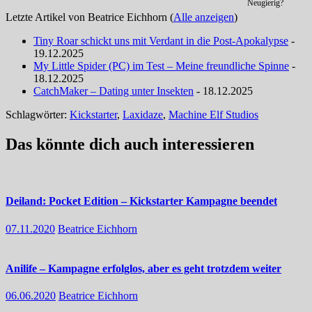
Neugierig?
Letzte Artikel von Beatrice Eichhorn
(
Alle anzeigen
)
Tiny Roar schickt uns mit Verdant in die Post-Apokalypse
-
19.12.2025
My Little Spider (PC) im Test – Meine freundliche Spinne
-
18.12.2025
CatchMaker – Dating unter Insekten
- 18.12.2025
Schlagwörter:
Kickstarter
,
Laxidaze
,
Machine Elf Studios
Das könnte dich auch interessieren
Deiland: Pocket Edition – Kickstarter Kampagne beendet
07.11.2020
Beatrice Eichhorn
Anilife – Kampagne erfolglos, aber es geht trotzdem weiter
06.06.2020
Beatrice Eichhorn