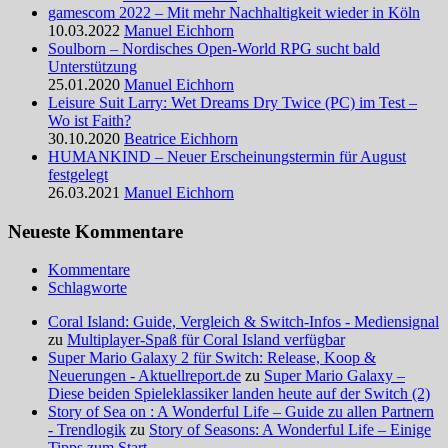
gamescom 2022 – Mit mehr Nachhaltigkeit wieder in Köln
10.03.2022
Manuel Eichhorn
Soulborn – Nordisches Open-World RPG sucht bald
Unterstützung
25.01.2020
Manuel Eichhorn
Leisure Suit Larry: Wet Dreams Dry Twice (PC) im Test –
Wo ist Faith?
30.10.2020
Beatrice Eichhorn
HUMANKIND – Neuer Erscheinungstermin für August
festgelegt
26.03.2021
Manuel Eichhorn
Neueste Kommentare
Kommentare
Schlagworte
Coral Island: Guide, Vergleich & Switch-Infos - Mediensignal
zu
Multiplayer-Spaß für Coral Island verfügbar
Super Mario Galaxy 2 für Switch: Release, Koop &
Neuerungen - Aktuellreport.de
zu
Super Mario Galaxy –
Diese beiden Spieleklassiker landen heute auf der Switch (2)
Story of Sea on : A Wonderful Life – Guide zu allen Partnern
- Trendlogik
zu
Story of Seasons: A Wonderful Life – Einige
Tipps zum Start