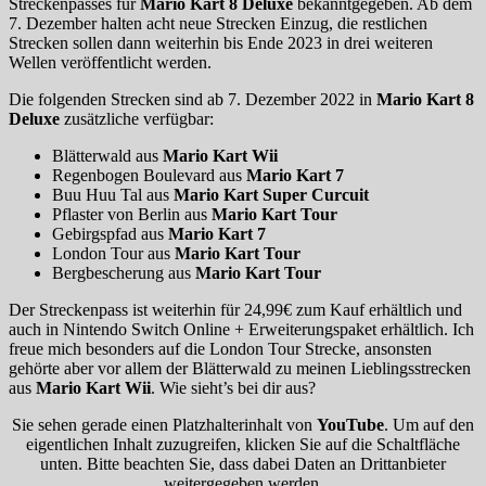
Streckenpasses für
Mario Kart 8 Deluxe
bekanntgegeben. Ab dem
7. Dezember halten acht neue Strecken Einzug, die restlichen
Strecken sollen dann weiterhin bis Ende 2023 in drei weiteren
Wellen veröffentlicht werden.
Die folgenden Strecken sind ab 7. Dezember 2022 in
Mario Kart 8
Deluxe
zusätzliche verfügbar:
Blätterwald aus
Mario Kart Wii
Regenbogen Boulevard aus
Mario Kart 7
Buu Huu Tal aus
Mario Kart Super Curcuit
Pflaster von Berlin aus
Mario Kart Tour
Gebirgspfad aus
Mario Kart 7
London Tour aus
Mario Kart Tour
Bergbescherung aus
Mario Kart Tour
Der Streckenpass ist weiterhin für 24,99€ zum Kauf erhältlich und
auch in Nintendo Switch Online + Erweiterungspaket erhältlich. Ich
freue mich besonders auf die London Tour Strecke, ansonsten
gehörte aber vor allem der Blätterwald zu meinen Lieblingsstrecken
aus
Mario Kart Wii
. Wie sieht’s bei dir aus?
Sie sehen gerade einen Platzhalterinhalt von
YouTube
. Um auf den
eigentlichen Inhalt zuzugreifen, klicken Sie auf die Schaltfläche
unten. Bitte beachten Sie, dass dabei Daten an Drittanbieter
weitergegeben werden.