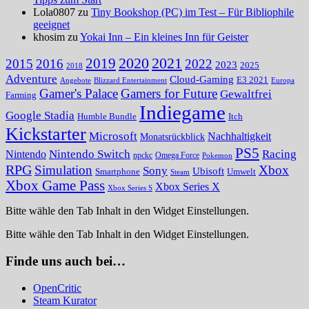
Lola0807 zu
Tiny Bookshop (PC) im Test – Für Bibliophile
geeignet
khosim zu
Yokai Inn – Ein kleines Inn für Geister
2020
2021
2019
2015
2016
2022
2023
2025
2018
Adventure
Cloud-Gaming
E3 2021
Angebote
Blizzard Entertainment
Europa
Gamer's Palace
Gamers for Future
Gewaltfrei
Farming
Indiegame
Google Stadia
Humble Bundle
Itch
Kickstarter
Microsoft
Nachhaltigkeit
Monatsrückblick
PS5
Nintendo Switch
Racing
Nintendo
npckc
Omega Force
Pokemon
RPG
Simulation
Xbox
Sony
Ubisoft
Smartphone
Umwelt
Steam
Xbox Game Pass
Xbox Series X
Xbox Series S
Bitte wähle den Tab Inhalt in den Widget Einstellungen.
Bitte wähle den Tab Inhalt in den Widget Einstellungen.
Finde uns auch bei…
OpenCritic
Steam Kurator