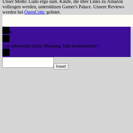
Unser Motto: Ludo ergo sum. Käufe, die über Links zu Amazon
vollzogen werden, unterstützen Gamer's Palace. Unsere Reviews
werden bei
OpenCritic
gelistet.
0
Uns interessiert deine Meinung, bitte kommentiere!
x
Insert