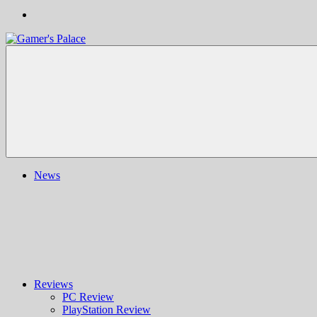
Gamer's
Nachrichten,
Palace
Berichte,
Reviews
&
mehr
rund
ums
Gaming
und
News
darüber
hinaus
|
Ludo
ergo
sum
|
Gaming-
Blog
Reviews
PC Review
PlayStation Review