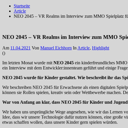
Startseite
Article
NEO 2045 – VR Realms im Interview zum MMO Spielplatz fü
NEO 2045 – VR Realms im Interview zum MMO Spiel
Am
11.04.2021
Von
Manuel Eichhorn
In
Article
,
Highlight
(
)
Im letzten Monat wurde mit
NEO 2045
ein kinderfreundliches MMO a
ein Interview mit dem Entwickler:innenteam geführt und einige Fragen g
NEO 2045 wurde für Kinder gestaltet. Wie beschreibt ihr das Spi
Wir beschreiben NEO 2045 für Erwachsene als einen digitalen Spielpl
können sie Rollen spielen, kreativ sein oder Wettbewerbe machen. Der 
War von Anfang an klar, dass NEO 2045 für Kinder und Jugendli
Wir haben uns ursprüngliche Wege angesehen, wie wir das Lernen 
Idee, dass wir unsere Technologie dafür nutzen können, eine große v
etwas schaffen wollen, dass unsere Kinder gern spielen würden.