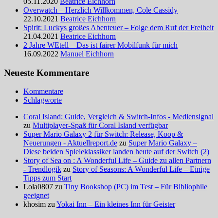
05.11.2020
Beatrice Eichhorn
Overwatch – Herzlich Willkommen, Cole Cassidy
22.10.2021
Beatrice Eichhorn
Spirit: Luckys großes Abenteuer – Folge dem Ruf der Freiheit
21.04.2021
Beatrice Eichhorn
2 Jahre WEtell – Das ist fairer Mobilfunk für mich
16.09.2022
Manuel Eichhorn
Neueste Kommentare
Kommentare
Schlagworte
Coral Island: Guide, Vergleich & Switch-Infos - Mediensignal
zu
Multiplayer-Spaß für Coral Island verfügbar
Super Mario Galaxy 2 für Switch: Release, Koop &
Neuerungen - Aktuellreport.de
zu
Super Mario Galaxy –
Diese beiden Spieleklassiker landen heute auf der Switch (2)
Story of Sea on : A Wonderful Life – Guide zu allen Partnern
- Trendlogik
zu
Story of Seasons: A Wonderful Life – Einige
Tipps zum Start
Lola0807 zu
Tiny Bookshop (PC) im Test – Für Bibliophile
geeignet
khosim zu
Yokai Inn – Ein kleines Inn für Geister