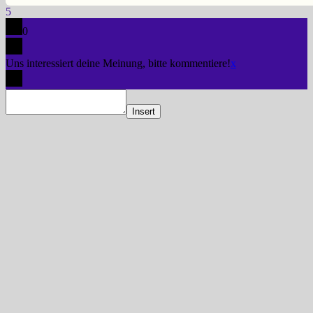
5
0
Uns interessiert deine Meinung, bitte kommentiere!
x
Insert