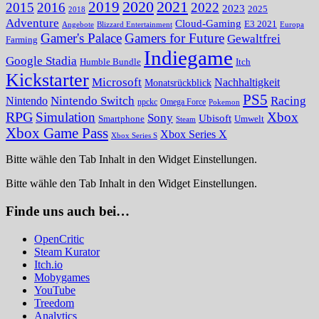
2020
2021
2019
2015
2016
2022
2023
2025
2018
Adventure
Cloud-Gaming
E3 2021
Angebote
Blizzard Entertainment
Europa
Gamer's Palace
Gamers for Future
Gewaltfrei
Farming
Indiegame
Google Stadia
Humble Bundle
Itch
Kickstarter
Microsoft
Nachhaltigkeit
Monatsrückblick
PS5
Nintendo Switch
Racing
Nintendo
npckc
Omega Force
Pokemon
RPG
Simulation
Xbox
Sony
Ubisoft
Smartphone
Umwelt
Steam
Xbox Game Pass
Xbox Series X
Xbox Series S
Bitte wähle den Tab Inhalt in den Widget Einstellungen.
Bitte wähle den Tab Inhalt in den Widget Einstellungen.
Finde uns auch bei…
OpenCritic
Steam Kurator
Itch.io
Mobygames
YouTube
Treedom
Analytics