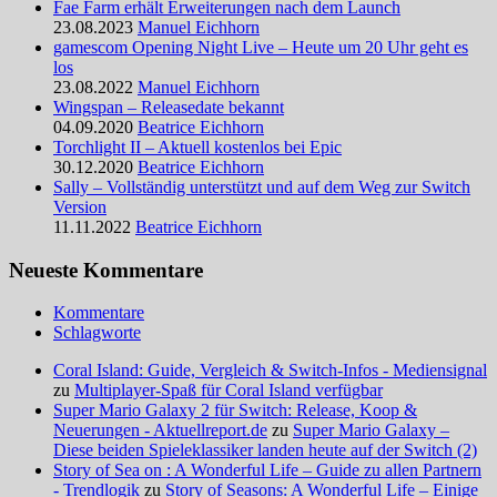
Fae Farm erhält Erweiterungen nach dem Launch
23.08.2023
Manuel Eichhorn
gamescom Opening Night Live – Heute um 20 Uhr geht es
los
23.08.2022
Manuel Eichhorn
Wingspan – Releasedate bekannt
04.09.2020
Beatrice Eichhorn
Torchlight II – Aktuell kostenlos bei Epic
30.12.2020
Beatrice Eichhorn
Sally – Vollständig unterstützt und auf dem Weg zur Switch
Version
11.11.2022
Beatrice Eichhorn
Neueste Kommentare
Kommentare
Schlagworte
Coral Island: Guide, Vergleich & Switch-Infos - Mediensignal
zu
Multiplayer-Spaß für Coral Island verfügbar
Super Mario Galaxy 2 für Switch: Release, Koop &
Neuerungen - Aktuellreport.de
zu
Super Mario Galaxy –
Diese beiden Spieleklassiker landen heute auf der Switch (2)
Story of Sea on : A Wonderful Life – Guide zu allen Partnern
- Trendlogik
zu
Story of Seasons: A Wonderful Life – Einige