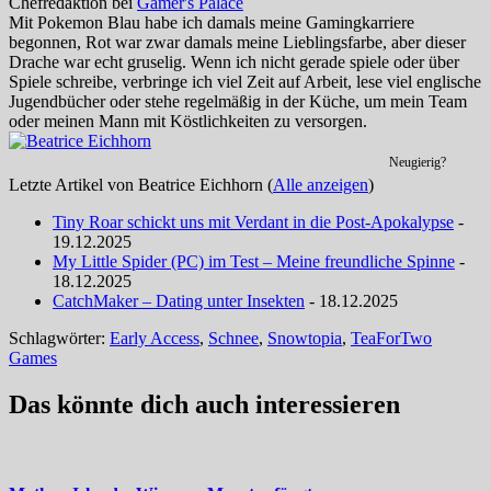
Chefredaktion
bei
Gamer's Palace
Mit Pokemon Blau habe ich damals meine Gamingkarriere
begonnen, Rot war zwar damals meine Lieblingsfarbe, aber dieser
Drache war echt gruselig. Wenn ich nicht gerade spiele oder über
Spiele schreibe, verbringe ich viel Zeit auf Arbeit, lese viel englische
Jugendbücher oder stehe regelmäßig in der Küche, um mein Team
oder meinen Mann mit Köstlichkeiten zu versorgen.
Neugierig?
Letzte Artikel von Beatrice Eichhorn
(
Alle anzeigen
)
Tiny Roar schickt uns mit Verdant in die Post-Apokalypse
-
19.12.2025
My Little Spider (PC) im Test – Meine freundliche Spinne
-
18.12.2025
CatchMaker – Dating unter Insekten
- 18.12.2025
Schlagwörter:
Early Access
,
Schnee
,
Snowtopia
,
TeaForTwo
Games
Das könnte dich auch interessieren