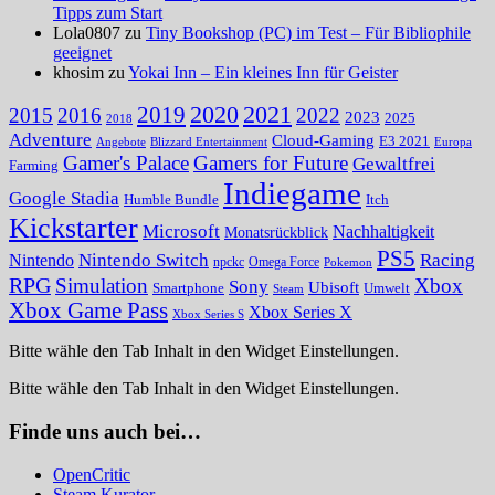
Tipps zum Start
Lola0807 zu
Tiny Bookshop (PC) im Test – Für Bibliophile
geeignet
khosim zu
Yokai Inn – Ein kleines Inn für Geister
2020
2021
2019
2015
2016
2022
2023
2025
2018
Adventure
Cloud-Gaming
E3 2021
Angebote
Blizzard Entertainment
Europa
Gamer's Palace
Gamers for Future
Gewaltfrei
Farming
Indiegame
Google Stadia
Humble Bundle
Itch
Kickstarter
Microsoft
Nachhaltigkeit
Monatsrückblick
PS5
Nintendo Switch
Racing
Nintendo
npckc
Omega Force
Pokemon
RPG
Simulation
Xbox
Sony
Ubisoft
Smartphone
Umwelt
Steam
Xbox Game Pass
Xbox Series X
Xbox Series S
Bitte wähle den Tab Inhalt in den Widget Einstellungen.
Bitte wähle den Tab Inhalt in den Widget Einstellungen.
Finde uns auch bei…
OpenCritic
Steam Kurator