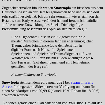
Zugegebenermaßen bin ich wegen
Snowtopia
ein bisschen aus dem
Häuschen, da ich an der Beta teilgenommen habe und es sich dort
sehr spaßig gespielt hat. Ich bin sehr gespannt, wie es sich von der
Beta bis zum Early Access verändert hat und freue mich natürlich
auf die weitere Entwicklung des Spiels. Die beigefügte
Pressemitteilung beschreibt das Spiel an sich ziemlich gut:
Eine ausgedehnte Reise in ein Skigebiet ist für die
meisten Menschen in diesem Jahr ein eher unmöglicher
Traum, daher bringt
Snowtopia
den Berg nun in
digitaler Form nach Hause. Im Spiel bauen
Spielerinnen und Spieler ihr Traum-Skigebiet auf, von
Waldwegen und Liften bis hin zu den wichtigen Apres-
Ski-Terrassen. Skifahren, bauen und ein Heißgetränk
genießen – der Berg ruft!
Pressemitteilung zu Snowtopia
Snowtopia
steht seit dem 26. Januar 2021 bei
Steam im Early
Access
für begeisterte Skiexperten zur Verfügung und kann für
einen Standardpreis von 20,99 € (aktuell 10 % Rabatt für 18,89 €)
erworben werden.
Sie sehen gerade einen Platzhalterinhalt von
YouTube
. Um auf den