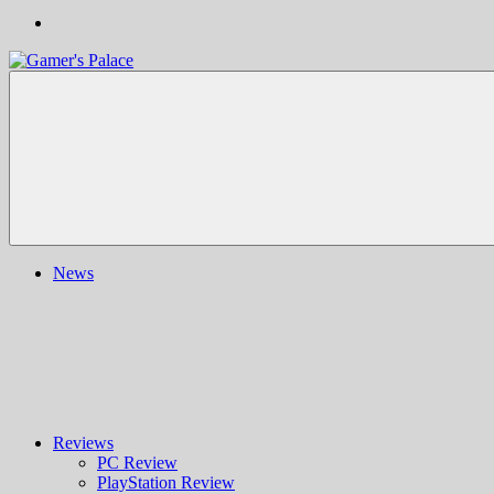
Gamer's
Nachrichten,
Palace
Berichte,
Reviews
&
mehr
rund
ums
Gaming
und
News
darüber
hinaus
|
Ludo
ergo
sum
|
Gaming-
Blog
Reviews
PC Review
PlayStation Review