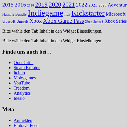
2020
2021
2019
2015
2016
2022
Adventur
2023
2025
2018
Indiegame
Kickstarter
Microsoft
Humble Bundle
Itch
Xbox Game Pass
Xbox
Ubisoft
Xbox Serie
Umwelt
Xbox Series S
Bitte wähle den Tab Inhalt in den Widget Einstellungen.
Bitte wähle den Tab Inhalt in den Widget Einstellungen.
Finde uns auch bei…
OpenCritic
Steam Kurator
Itch.io
Mobygames
YouTube
Treedom
Analytics
Idealo
Meta
Anmelden
Eintrags-Feed