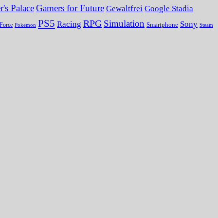
's Palace
Gamers for Future
Gewaltfrei
Google Stadia
PS5
RPG
Simulation
Sony
Racing
Smartphone
Force
Pokemon
Steam