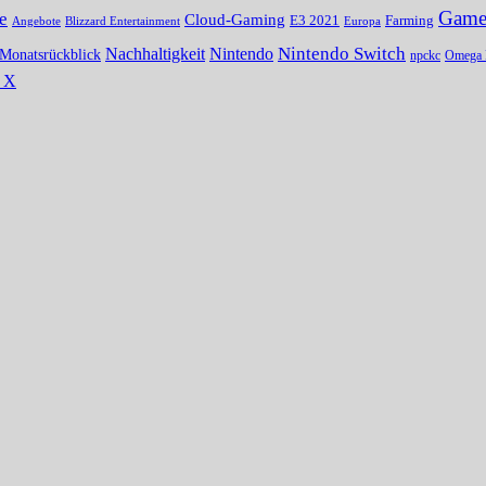
Gamer
e
Cloud-Gaming
E3 2021
Farming
Angebote
Blizzard Entertainment
Europa
Nintendo Switch
Nachhaltigkeit
Nintendo
Monatsrückblick
npckc
Omega 
s X