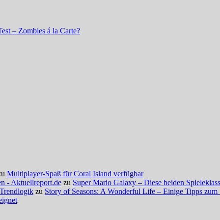
st – Zombies á la Carte?
zu
Multiplayer-Spaß für Coral Island verfügbar
 - Aktuellreport.de
zu
Super Mario Galaxy – Diese beiden Spieleklassi
 Trendlogik
zu
Story of Seasons: A Wonderful Life – Einige Tipps zum 
eignet