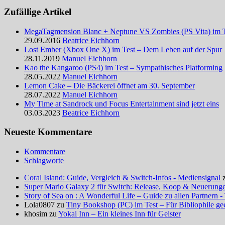
Zufällige Artikel
MegaTagmension Blanc + Neptune VS Zombies (PS Vita) im Te
29.09.2016
Beatrice Eichhorn
Lost Ember (Xbox One X) im Test – Dem Leben auf der Spur
28.11.2019
Manuel Eichhorn
Kao the Kangaroo (PS4) im Test – Sympathisches Platforming
28.05.2022
Manuel Eichhorn
Lemon Cake – Die Bäckerei öffnet am 30. September
28.07.2022
Manuel Eichhorn
My Time at Sandrock und Focus Entertainment sind jetzt eins
03.03.2023
Beatrice Eichhorn
Neueste Kommentare
Kommentare
Schlagworte
Coral Island: Guide, Vergleich & Switch-Infos - Mediensignal
Super Mario Galaxy 2 für Switch: Release, Koop & Neuerungen
Story of Sea on : A Wonderful Life – Guide zu allen Partnern -
Lola0807 zu
Tiny Bookshop (PC) im Test – Für Bibliophile ge
khosim zu
Yokai Inn – Ein kleines Inn für Geister