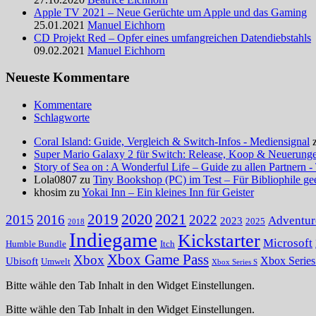
Apple TV 2021 – Neue Gerüchte um Apple und das Gaming
25.01.2021
Manuel Eichhorn
CD Projekt Red – Opfer eines umfangreichen Datendiebstahls
09.02.2021
Manuel Eichhorn
Neueste Kommentare
Kommentare
Schlagworte
Coral Island: Guide, Vergleich & Switch-Infos - Mediensignal
Super Mario Galaxy 2 für Switch: Release, Koop & Neuerungen
Story of Sea on : A Wonderful Life – Guide zu allen Partnern -
Lola0807 zu
Tiny Bookshop (PC) im Test – Für Bibliophile ge
khosim zu
Yokai Inn – Ein kleines Inn für Geister
2020
2021
2019
2015
2016
2022
Adventur
2023
2025
2018
Indiegame
Kickstarter
Microsoft
Humble Bundle
Itch
Xbox Game Pass
Xbox
Ubisoft
Xbox Serie
Umwelt
Xbox Series S
Bitte wähle den Tab Inhalt in den Widget Einstellungen.
Bitte wähle den Tab Inhalt in den Widget Einstellungen.