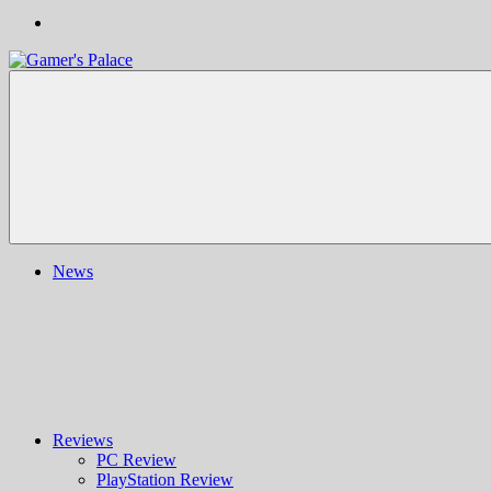
Gamer's
Nachrichten,
Palace
Berichte,
Reviews
&
mehr
rund
ums
Gaming
und
News
darüber
hinaus
|
Ludo
ergo
sum
|
Gaming-
Blog
Reviews
PC Review
PlayStation Review