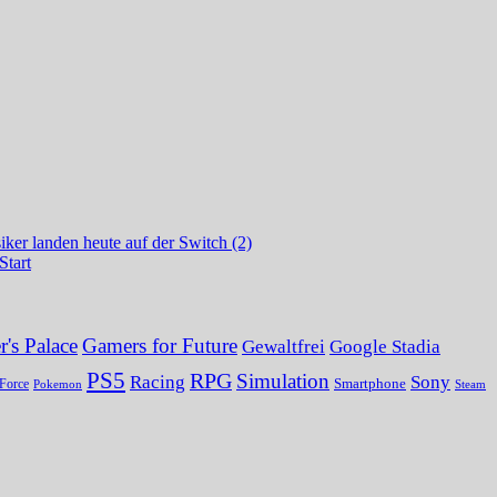
ker landen heute auf der Switch (2)
Start
's Palace
Gamers for Future
Gewaltfrei
Google Stadia
PS5
RPG
Simulation
Sony
Racing
Smartphone
Force
Pokemon
Steam