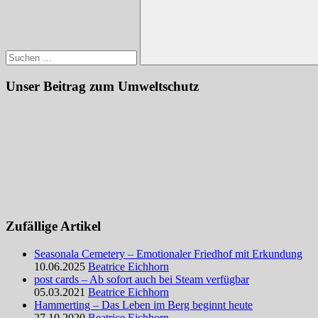
Suchen
Unser Beitrag zum Umweltschutz
Zufällige Artikel
Seasonala Cemetery – Emotionaler Friedhof mit Erkundung
10.06.2025
Beatrice Eichhorn
post cards – Ab sofort auch bei Steam verfügbar
05.03.2021
Beatrice Eichhorn
Hammerting – Das Leben im Berg beginnt heute
27.10.2020
Beatrice Eichhorn