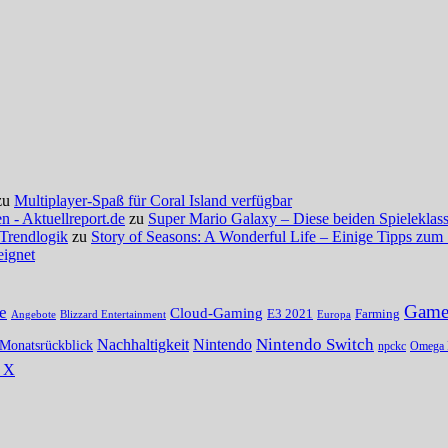
zu
Multiplayer-Spaß für Coral Island verfügbar
 - Aktuellreport.de
zu
Super Mario Galaxy – Diese beiden Spieleklassi
 Trendlogik
zu
Story of Seasons: A Wonderful Life – Einige Tipps zum 
eignet
Gamer
e
Cloud-Gaming
E3 2021
Farming
Angebote
Blizzard Entertainment
Europa
Nintendo Switch
Nachhaltigkeit
Nintendo
Monatsrückblick
npckc
Omega 
s X