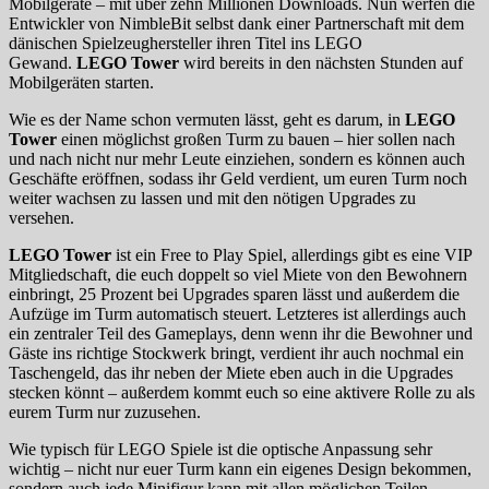
Mobilgeräte – mit über zehn Millionen Downloads. Nun werfen die
Entwickler von NimbleBit selbst dank einer Partnerschaft mit dem
dänischen Spielzeughersteller ihren Titel ins LEGO
Gewand.
LEGO Tower
wird bereits in den nächsten Stunden auf
Mobilgeräten starten.
Wie es der Name schon vermuten lässt, geht es darum, in
LEGO
Tower
einen möglichst großen Turm zu bauen – hier sollen nach
und nach nicht nur mehr Leute einziehen, sondern es können auch
Geschäfte eröffnen, sodass ihr Geld verdient, um euren Turm noch
weiter wachsen zu lassen und mit den nötigen Upgrades zu
versehen.
LEGO Tower
ist ein Free to Play Spiel, allerdings gibt es eine VIP
Mitgliedschaft, die euch doppelt so viel Miete von den Bewohnern
einbringt, 25 Prozent bei Upgrades sparen lässt und außerdem die
Aufzüge im Turm automatisch steuert. Letzteres ist allerdings auch
ein zentraler Teil des Gameplays, denn wenn ihr die Bewohner und
Gäste ins richtige Stockwerk bringt, verdient ihr auch nochmal ein
Taschengeld, das ihr neben der Miete eben auch in die Upgrades
stecken könnt – außerdem kommt euch so eine aktivere Rolle zu als
eurem Turm nur zuzusehen.
Wie typisch für LEGO Spiele ist die optische Anpassung sehr
wichtig – nicht nur euer Turm kann ein eigenes Design bekommen,
sondern auch jede Minifigur kann mit allen möglichen Teilen