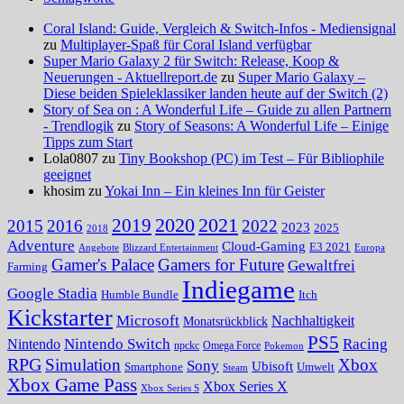
Coral Island: Guide, Vergleich & Switch-Infos - Mediensignal
zu
Multiplayer-Spaß für Coral Island verfügbar
Super Mario Galaxy 2 für Switch: Release, Koop &
Neuerungen - Aktuellreport.de
zu
Super Mario Galaxy –
Diese beiden Spieleklassiker landen heute auf der Switch (2)
Story of Sea on : A Wonderful Life – Guide zu allen Partnern
- Trendlogik
zu
Story of Seasons: A Wonderful Life – Einige
Tipps zum Start
Lola0807 zu
Tiny Bookshop (PC) im Test – Für Bibliophile
geeignet
khosim zu
Yokai Inn – Ein kleines Inn für Geister
2020
2021
2019
2015
2016
2022
2023
2025
2018
Adventure
Cloud-Gaming
E3 2021
Angebote
Blizzard Entertainment
Europa
Gamer's Palace
Gamers for Future
Gewaltfrei
Farming
Indiegame
Google Stadia
Humble Bundle
Itch
Kickstarter
Microsoft
Nachhaltigkeit
Monatsrückblick
PS5
Nintendo Switch
Racing
Nintendo
npckc
Omega Force
Pokemon
RPG
Simulation
Xbox
Sony
Ubisoft
Smartphone
Umwelt
Steam
Xbox Game Pass
Xbox Series X
Xbox Series S