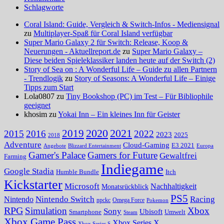
Schlagworte
Coral Island: Guide, Vergleich & Switch-Infos - Mediensignal
zu
Multiplayer-Spaß für Coral Island verfügbar
Super Mario Galaxy 2 für Switch: Release, Koop &
Neuerungen - Aktuellreport.de
zu
Super Mario Galaxy –
Diese beiden Spieleklassiker landen heute auf der Switch (2)
Story of Sea on : A Wonderful Life – Guide zu allen Partnern
- Trendlogik
zu
Story of Seasons: A Wonderful Life – Einige
Tipps zum Start
Lola0807 zu
Tiny Bookshop (PC) im Test – Für Bibliophile
geeignet
khosim zu
Yokai Inn – Ein kleines Inn für Geister
2020
2021
2019
2015
2016
2022
2023
2025
2018
Adventure
Cloud-Gaming
E3 2021
Angebote
Blizzard Entertainment
Europa
Gamer's Palace
Gamers for Future
Gewaltfrei
Farming
Indiegame
Google Stadia
Humble Bundle
Itch
Kickstarter
Microsoft
Nachhaltigkeit
Monatsrückblick
PS5
Nintendo Switch
Racing
Nintendo
npckc
Omega Force
Pokemon
RPG
Simulation
Xbox
Sony
Ubisoft
Smartphone
Umwelt
Steam
Xbox Game Pass
Xbox Series X
Xbox Series S