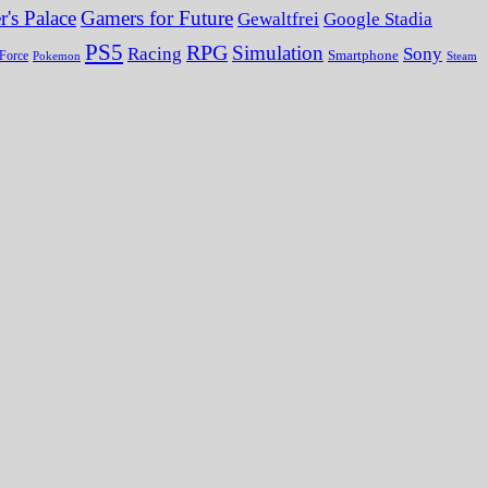
's Palace
Gamers for Future
Gewaltfrei
Google Stadia
PS5
RPG
Simulation
Sony
Racing
Smartphone
Force
Pokemon
Steam