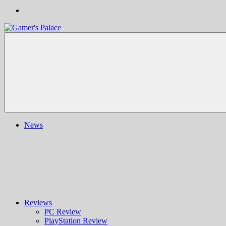
Gamer's
Nachrichten,
Palace
Berichte,
Reviews
&
mehr
rund
ums
Gaming
und
News
darüber
hinaus
|
Ludo
ergo
sum
|
Gaming-
Blog
Reviews
PC Review
PlayStation Review