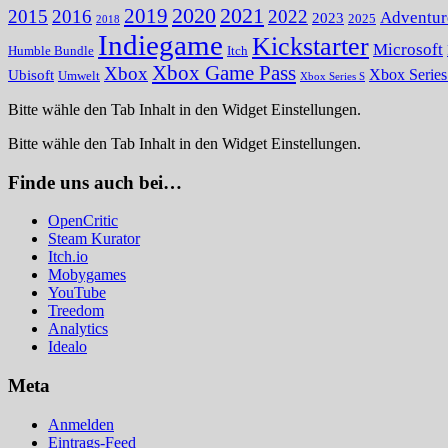
2020
2021
2019
2015
2016
2022
Adventur
2023
2025
2018
Indiegame
Kickstarter
Microsoft
Humble Bundle
Itch
Xbox Game Pass
Xbox
Ubisoft
Xbox Serie
Umwelt
Xbox Series S
Bitte wähle den Tab Inhalt in den Widget Einstellungen.
Bitte wähle den Tab Inhalt in den Widget Einstellungen.
Finde uns auch bei…
OpenCritic
Steam Kurator
Itch.io
Mobygames
YouTube
Treedom
Analytics
Idealo
Meta
Anmelden
Eintrags-Feed