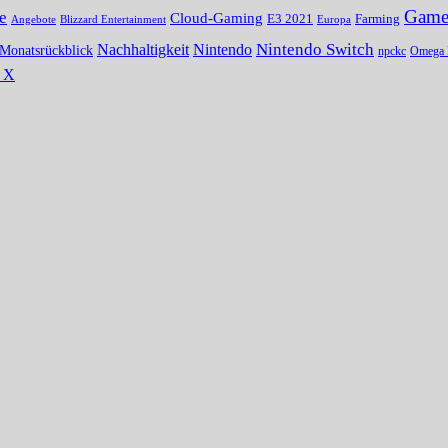
Gamer
e
Cloud-Gaming
E3 2021
Farming
Angebote
Blizzard Entertainment
Europa
Nintendo Switch
Nachhaltigkeit
Nintendo
Monatsrückblick
npckc
Omega 
s X