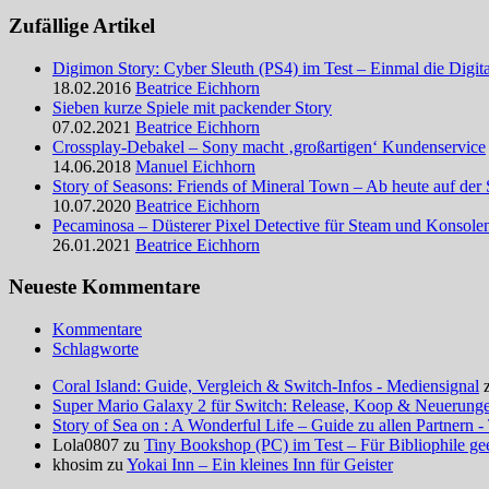
Zufällige Artikel
Digimon Story: Cyber Sleuth (PS4) im Test – Einmal die Digit
18.02.2016
Beatrice Eichhorn
Sieben kurze Spiele mit packender Story
07.02.2021
Beatrice Eichhorn
Crossplay-Debakel – Sony macht ‚großartigen‘ Kundenservice
14.06.2018
Manuel Eichhorn
Story of Seasons: Friends of Mineral Town – Ab heute auf der
10.07.2020
Beatrice Eichhorn
Pecaminosa – Düsterer Pixel Detective für Steam und Konsole
26.01.2021
Beatrice Eichhorn
Neueste Kommentare
Kommentare
Schlagworte
Coral Island: Guide, Vergleich & Switch-Infos - Mediensignal
Super Mario Galaxy 2 für Switch: Release, Koop & Neuerungen
Story of Sea on : A Wonderful Life – Guide zu allen Partnern -
Lola0807 zu
Tiny Bookshop (PC) im Test – Für Bibliophile ge
khosim zu
Yokai Inn – Ein kleines Inn für Geister