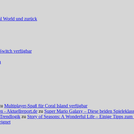
al World und zurück
 Switch verfügbar
n
zu
Multiplayer-Spaß für Coral Island verfügbar
 - Aktuellreport.de
zu
Super Mario Galaxy – Diese beiden Spieleklassi
 Trendlogik
zu
Story of Seasons: A Wonderful Life – Einige Tipps zum 
eignet