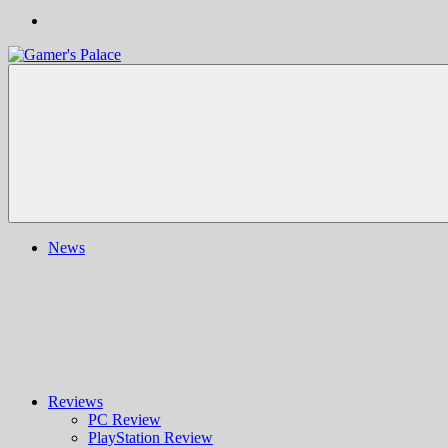
Gamer's
Nachrichten,
Palace
Berichte,
Reviews
&
mehr
rund
ums
Gaming
und
News
darüber
hinaus
|
Ludo
ergo
sum
|
Gaming-
Blog
Reviews
PC Review
PlayStation Review