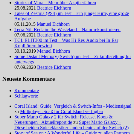
Stories of Mara – Mehr über Akaji erfahren
25.08.2021
Beatrice Eichhorn
Tales of Zestiria (PS4) im Test – Ein junger Hirte, eine große
Aufgabe
05.11.2015
Manuel Eichhorn
Terra Nil: Reclaim the Wasteland – Natur rekonstruieren
07.06.2021
Beatrice Eichhorn
TCL ELIT300 im Test – Was Hi-Res-Audio bei In-Ear
Kopfhörern bewirkt
30.10.2019
Manuel Eichhorn
Some Distant Memory (Switch) im Test – Zukunftsrettung für
unterwegs
07.09.2020
Beatrice Eichhorn
Neueste Kommentare
Kommentare
Schlagworte
Coral Island: Guide, Vergleich & Switch-Infos - Mediensignal
zu
Multiplayer-Spaß für Coral Island verfügbar
Super Mario Galaxy 2 für Switch: Release, Koop &
Neuerungen - Aktuellreport.de
zu
Super Mario Galaxy –
Diese beiden Spieleklassiker landen heute auf der Switch (2)
Story of Sea on : A Wonderful Life – Guide zu allen Partnern