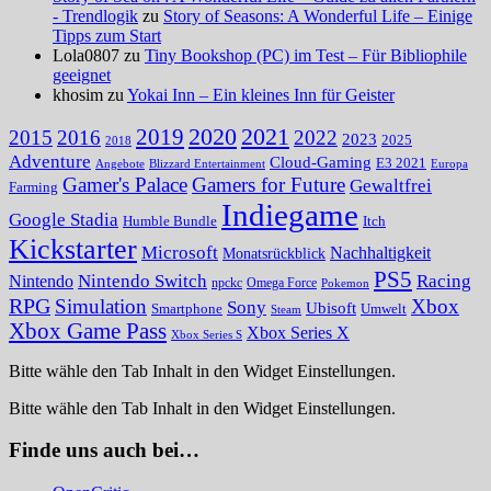
- Trendlogik
zu
Story of Seasons: A Wonderful Life – Einige
Tipps zum Start
Lola0807 zu
Tiny Bookshop (PC) im Test – Für Bibliophile
geeignet
khosim zu
Yokai Inn – Ein kleines Inn für Geister
2020
2021
2019
2015
2016
2022
2023
2025
2018
Adventure
Cloud-Gaming
E3 2021
Angebote
Blizzard Entertainment
Europa
Gamer's Palace
Gamers for Future
Gewaltfrei
Farming
Indiegame
Google Stadia
Humble Bundle
Itch
Kickstarter
Microsoft
Nachhaltigkeit
Monatsrückblick
PS5
Nintendo Switch
Racing
Nintendo
npckc
Omega Force
Pokemon
RPG
Simulation
Xbox
Sony
Ubisoft
Smartphone
Umwelt
Steam
Xbox Game Pass
Xbox Series X
Xbox Series S
Bitte wähle den Tab Inhalt in den Widget Einstellungen.
Bitte wähle den Tab Inhalt in den Widget Einstellungen.
Finde uns auch bei…