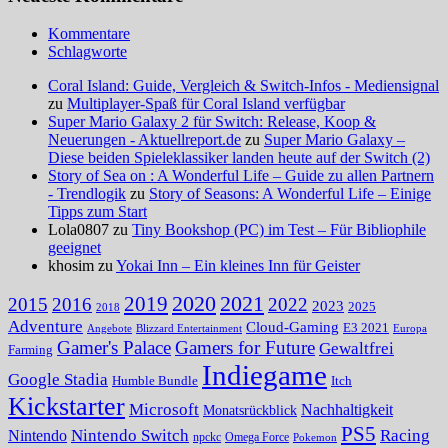
Kommentare
Schlagworte
Coral Island: Guide, Vergleich & Switch-Infos - Mediensignal
zu
Multiplayer-Spaß für Coral Island verfügbar
Super Mario Galaxy 2 für Switch: Release, Koop &
Neuerungen - Aktuellreport.de
zu
Super Mario Galaxy –
Diese beiden Spieleklassiker landen heute auf der Switch (2)
Story of Sea on : A Wonderful Life – Guide zu allen Partnern
- Trendlogik
zu
Story of Seasons: A Wonderful Life – Einige
Tipps zum Start
Lola0807 zu
Tiny Bookshop (PC) im Test – Für Bibliophile
geeignet
khosim zu
Yokai Inn – Ein kleines Inn für Geister
2020
2021
2019
2015
2016
2022
2023
2025
2018
Adventure
Cloud-Gaming
E3 2021
Angebote
Blizzard Entertainment
Europa
Gamer's Palace
Gamers for Future
Gewaltfrei
Farming
Indiegame
Google Stadia
Humble Bundle
Itch
Kickstarter
Microsoft
Nachhaltigkeit
Monatsrückblick
PS5
Nintendo Switch
Racing
Nintendo
npckc
Omega Force
Pokemon