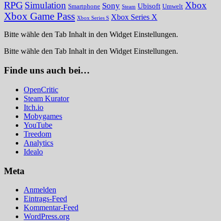
RPG
Simulation
Xbox
Sony
Ubisoft
Smartphone
Umwelt
Steam
Xbox Game Pass
Xbox Series X
Xbox Series S
Bitte wähle den Tab Inhalt in den Widget Einstellungen.
Bitte wähle den Tab Inhalt in den Widget Einstellungen.
Finde uns auch bei…
OpenCritic
Steam Kurator
Itch.io
Mobygames
YouTube
Treedom
Analytics
Idealo
Meta
Anmelden
Eintrags-Feed
Kommentar-Feed
WordPress.org