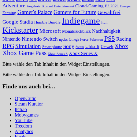
Adventure
Cloud-Gaming
E3 2021
Angebote
Blizzard Entertainment
Europa
Gamer's Palace
Gamers for Future
Gewaltfrei
Farming
Indiegame
Google Stadia
Humble Bundle
Itch
Kickstarter
Microsoft
Nachhaltigkeit
Monatsrückblick
PS5
Nintendo Switch
Racing
Nintendo
npckc
Omega Force
Pokemon
RPG
Simulation
Xbox
Sony
Ubisoft
Smartphone
Umwelt
Steam
Xbox Game Pass
Xbox Series X
Xbox Series S
Bitte wähle den Tab Inhalt in den Widget Einstellungen.
Bitte wähle den Tab Inhalt in den Widget Einstellungen.
Finde uns auch bei…
OpenCritic
Steam Kurator
Itch.io
Mobygames
YouTube
Treedom
Analytics
Idealo