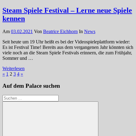
Steam Spiele Festival – Lerne neue Spiele
kennen
Am
03.02.2021
Von
Beatrice Eichhorn
In
News
Seit heute um 19 Uhr heißt es bei der Videospieleplattform wieder:
Es ist Festival Time! Bereits aus dem vergangenen Jahr könnten sich
viele noch an die Steam Spiele Festivals erinnern, die zum Frühjahr,
Sommer und …
Weiterlesen
Seitennummerierung
Vorherige
Nächste
«
1
2
3
4
»
Beiträge
Beiträge
der
Auf dem Palace suchen
Beiträge
Suchen
nach: