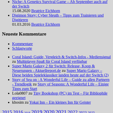
Niche: A Genetics Survival Game – Ab September auch auf
der Switch
15.08.2020
Beatrice Eichhorn
Digimon Story: Cyber Sleuth – Tipps zum Trainieren und
Digitieren
01.03.2016
Beatrice Eichhorn
Neueste Kommentare
Kommentare
Schlagworte
Coral Island: Guide, Vergleich & Switch-Infos - Mediensignal
zu
Multiplayer-Spaß für Coral Island verfügbar
Super Mario Galaxy 2 für Switch: Release, Koop &
Neuerungen - Aktuellreport.de
zu
Super Mario Galaxy –
Diese beiden Spieleklassiker landen heute auf der Switch (2)
Story of Sea on : A Wonderful Life – Guide zu allen Partnern
- Trendlogik
zu
Story of Seasons: A Wonderful Life – Einige
Tipps zum Start
Lola0807 zu
Tiny Bookshop (PC) im Test – Für Bibliophile
geeignet
khosim zu
Yokai Inn – Ein kleines Inn für Geister
2020
2021
2019
2015
2016
2022
2023
2025
2018