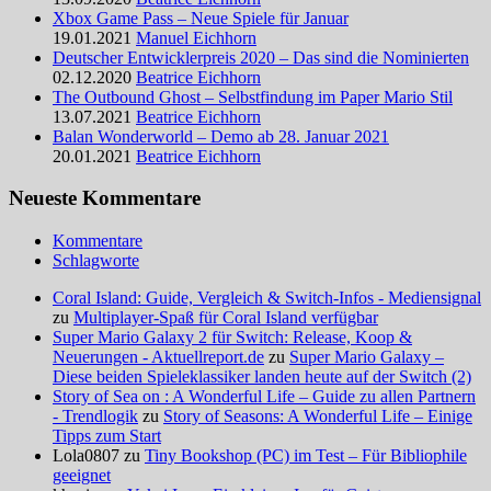
Xbox Game Pass – Neue Spiele für Januar
19.01.2021
Manuel Eichhorn
Deutscher Entwicklerpreis 2020 – Das sind die Nominierten
02.12.2020
Beatrice Eichhorn
The Outbound Ghost – Selbstfindung im Paper Mario Stil
13.07.2021
Beatrice Eichhorn
Balan Wonderworld – Demo ab 28. Januar 2021
20.01.2021
Beatrice Eichhorn
Neueste Kommentare
Kommentare
Schlagworte
Coral Island: Guide, Vergleich & Switch-Infos - Mediensignal
zu
Multiplayer-Spaß für Coral Island verfügbar
Super Mario Galaxy 2 für Switch: Release, Koop &
Neuerungen - Aktuellreport.de
zu
Super Mario Galaxy –
Diese beiden Spieleklassiker landen heute auf der Switch (2)
Story of Sea on : A Wonderful Life – Guide zu allen Partnern
- Trendlogik
zu
Story of Seasons: A Wonderful Life – Einige
Tipps zum Start
Lola0807 zu
Tiny Bookshop (PC) im Test – Für Bibliophile
geeignet