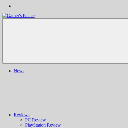
Gamer's
Nachrichten,
Palace
Berichte,
Reviews
&
mehr
rund
ums
Gaming
und
News
darüber
hinaus
|
Ludo
ergo
sum
|
Gaming-
Blog
Reviews
PC Review
PlayStation Review