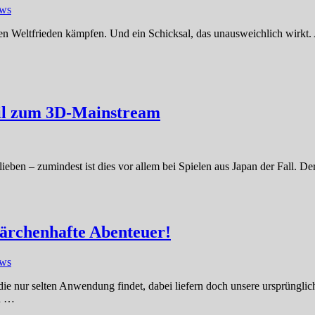
ews
den Weltfrieden kämpfen. Und ein Schicksal, das unausweichlich wirkt. A
eil zum 3D-Mainstream
ieben – zumindest ist dies vor allem bei Spielen aus Japan der Fall. D
Märchenhafte Abenteuer!
ews
ie nur selten Anwendung findet, dabei liefern doch unsere ursprünglic
ch …