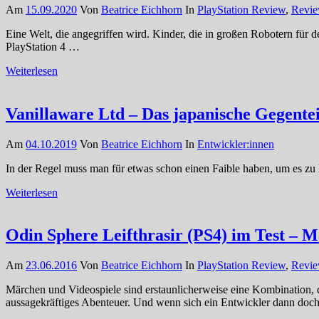
Am
15.09.2020
Von
Beatrice Eichhorn
In
PlayStation Review
,
Revi
Eine Welt, die angegriffen wird. Kinder, die in großen Robotern für 
PlayStation 4 …
Weiterlesen
Vanillaware Ltd – Das japanische Gegent
Am
04.10.2019
Von
Beatrice Eichhorn
In
Entwickler:innen
In der Regel muss man für etwas schon einen Faible haben, um es zu l
Weiterlesen
Odin Sphere Leifthrasir (PS4) im Test – 
Am
23.06.2016
Von
Beatrice Eichhorn
In
PlayStation Review
,
Revi
Märchen und Videospiele sind erstaunlicherweise eine Kombination, d
aussagekräftiges Abenteuer. Und wenn sich ein Entwickler dann do