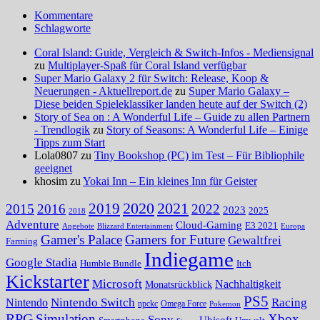
Kommentare
Schlagworte
Coral Island: Guide, Vergleich & Switch-Infos - Mediensignal
zu
Multiplayer-Spaß für Coral Island verfügbar
Super Mario Galaxy 2 für Switch: Release, Koop &
Neuerungen - Aktuellreport.de
zu
Super Mario Galaxy –
Diese beiden Spieleklassiker landen heute auf der Switch (2)
Story of Sea on : A Wonderful Life – Guide zu allen Partnern
- Trendlogik
zu
Story of Seasons: A Wonderful Life – Einige
Tipps zum Start
Lola0807 zu
Tiny Bookshop (PC) im Test – Für Bibliophile
geeignet
khosim zu
Yokai Inn – Ein kleines Inn für Geister
2020
2021
2019
2015
2016
2022
2023
2025
2018
Adventure
Cloud-Gaming
E3 2021
Angebote
Blizzard Entertainment
Europa
Gamer's Palace
Gamers for Future
Gewaltfrei
Farming
Indiegame
Google Stadia
Humble Bundle
Itch
Kickstarter
Microsoft
Nachhaltigkeit
Monatsrückblick
PS5
Nintendo Switch
Racing
Nintendo
npckc
Omega Force
Pokemon
RPG
Simulation
Xbox
Sony
Ubisoft