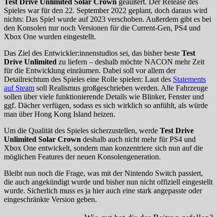
Test Drive Unlimited Solar Crown
geäußert. Der Release des
Spieles war für den 22. September 2022 geplant, doch daraus wird
nichts: Das Spiel wurde auf 2023 verschoben. Außerdem gibt es bei
den Konsolen nur noch Versionen für die Current-Gen, PS4 und
Xbox One wurden eingestellt.
Das Ziel des Entwickler:innenstudios sei, das bisher beste
Test
Drive Unlimited
zu liefern – deshalb möchte NACON mehr Zeit
für die Entwicklung einräumen. Dabei soll vor allem der
Detailreichtum des Spieles eine Rolle spielen: Laut des
Statements
auf Steam
soll Realismus großgeschrieben werden. Alle Fahrzeuge
sollen über viele funktionierende Details wie Blinker, Fenster und
ggf. Dächer verfügen, sodass es sich wirklich so anfühlt, als würde
man über Hong Kong Island heizen.
Um die Qualität des Spieles sicherzustellen, werde
Test Drive
Unlimited Solar Crown
deshalb auch nicht mehr für PS4 und
Xbox One entwickelt, sondern man konzentriere sich nun auf die
möglichen Features der neuen Konsolengeneration.
Bleibt nun noch die Frage, was mit der Nintendo Switch passiert,
die auch angekündigt wurde und bisher nun nicht offiziell eingestellt
wurde. Sicherlich muss es ja hier auch eine stark angepasste oder
eingeschränkte Version geben.