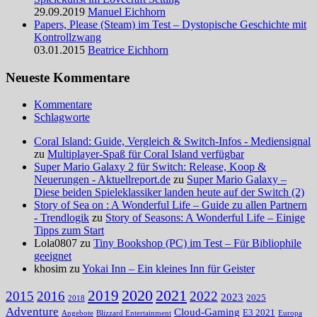
29.09.2019
Manuel Eichhorn
Papers, Please (Steam) im Test – Dystopische Geschichte mit
Kontrollzwang
03.01.2015
Beatrice Eichhorn
Neueste Kommentare
Kommentare
Schlagworte
Coral Island: Guide, Vergleich & Switch-Infos - Mediensignal
zu
Multiplayer-Spaß für Coral Island verfügbar
Super Mario Galaxy 2 für Switch: Release, Koop &
Neuerungen - Aktuellreport.de
zu
Super Mario Galaxy –
Diese beiden Spieleklassiker landen heute auf der Switch (2)
Story of Sea on : A Wonderful Life – Guide zu allen Partnern
- Trendlogik
zu
Story of Seasons: A Wonderful Life – Einige
Tipps zum Start
Lola0807 zu
Tiny Bookshop (PC) im Test – Für Bibliophile
geeignet
khosim zu
Yokai Inn – Ein kleines Inn für Geister
2020
2021
2019
2015
2016
2022
2023
2025
2018
Adventure
Cloud-Gaming
E3 2021
Angebote
Blizzard Entertainment
Europa