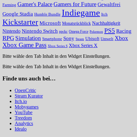
Gamer's Palace
Gamers for Future
Gewaltfrei
Farming
Indiegame
Google Stadia
Humble Bundle
Itch
Kickstarter
Microsoft
Nachhaltigkeit
Monatsrückblick
PS5
Nintendo Switch
Racing
Nintendo
npckc
Omega Force
Pokemon
RPG
Simulation
Xbox
Sony
Ubisoft
Smartphone
Umwelt
Steam
Xbox Game Pass
Xbox Series X
Xbox Series S
Bitte wähle den Tab Inhalt in den Widget Einstellungen.
Bitte wähle den Tab Inhalt in den Widget Einstellungen.
Finde uns auch bei…
OpenCritic
Steam Kurator
Itch.io
Mobygames
YouTube
Treedom
Analytics
Idealo