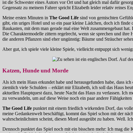
ist die Schwester eines Autors vor Ort und hat gleich mal dafür ges
Gegensatz zu meinem Fahrer spricht Elizabeth leider relativ reines En
Meine ersten Minuten in
The Good Life
sind von gemischten Gefühlen
gibt, ein uriges Hotel und so ein paar kleine Lädchen, doch ich finde
Baukasten, mit dem man gerade mal eine Welt zusammengebaut hat. D
Die Charaktermodelle zittern regelrecht, wenn sie sprechen und ihre 
die anderen Pflanzen sind eher ungünstig: Bäume und Sträucher sehen
Aber gut, ich spiele viele kleine Spiele, vielleicht entpuppt sich we
Katzen, Hunde und Morde
Als ich mein Haus erkundet habe und herausgefunden habe, dass ich e
ziemlich viele Schulden – erklärt mir Elizabeth, ich soll das Haus h
aktuellen Hauptquest dazu, heute Nacht das Haus zu verlassen. Ich mö
zu verwandeln, um auf diese Weise noch ein paar andere Fähigkeiten 
The Good Life
punktet mit einem friedlich wirkenden Dorf, das volle
meine Gedankenwelt beschäftigt, kommt das Spiel schon mit der nächs
wahrscheinlichsten scheint, diesen Mord ausgeübt zu haben. Well. Ic
Dennoch punktet das Spiel noch mit ein bisschen mehr: Ich mag die K