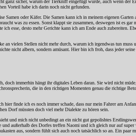
 ganz sicher, warum der Tierkniff eingefügt wurde, auch wenn der Erzäh
hen Vorteil habe ich darin noch nicht gefunden.
eise Samen oder Käfer. Die Samen kann ich in meinem eigenen Garten a
raucht was zu essen. Sonst klappt sie zusammen, deswegen ist es gar n
chte ich esse, desto mehr Gerichte kann ich am Ende auch zubereiten.
icke an vielen Stellen nicht mehr durch, warum ich irgendwas tun muss 
hte nicht albern, sondern amüsant. Hier bin ich froh, dass jeder sein
h, doch immerhin hängt ihr digitales Leben daran. Sie wird nicht müde,
chronsprecherin, die in den richtigen Momenten genau die richtige Beton
 hier finde ich es noch immer schade, dass nur mein Fahrer am Anfang 
chen Dorf müssten doch viel mehr Dialekte zu hören sein.
sieht und mich nicht unbedingt an ein nicht gut gepolishtes Erstlingswe
 und außerhalb des Dorfes treffen Naomi und ich gleich nur auf super we
aukasten aus, sondern fühlt sich auch noch tatsächlich so an. Ein paa