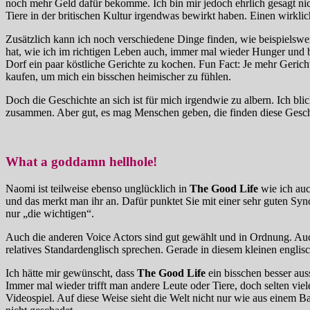
noch mehr Geld dafür bekomme. Ich bin mir jedoch ehrlich gesagt nicht
Tiere in der britischen Kultur irgendwas bewirkt haben. Einen wirklic
Zusätzlich kann ich noch verschiedene Dinge finden, wie beispielsw
hat, wie ich im richtigen Leben auch, immer mal wieder Hunger und b
Dorf ein paar köstliche Gerichte zu kochen. Fun Fact: Je mehr Geri
kaufen, um mich ein bisschen heimischer zu fühlen.
Doch die Geschichte an sich ist für mich irgendwie zu albern. Ich bl
zusammen. Aber gut, es mag Menschen geben, die finden diese Geschic
What a goddamn hellhole!
Naomi ist teilweise ebenso unglücklich in
The Good Life
wie ich auc
und das merkt man ihr an. Dafür punktet Sie mit einer sehr guten Syn
nur „die wichtigen“.
Auch die anderen Voice Actors sind gut gewählt und in Ordnung. Auch
relatives Standardenglisch sprechen. Gerade in diesem kleinen englis
Ich hätte mir gewünscht, dass
The Good Life
ein bisschen besser aus
Immer mal wieder trifft man andere Leute oder Tiere, doch selten viele
Videospiel. Auf diese Weise sieht die Welt nicht nur wie aus einem B