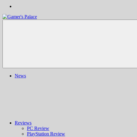
Gamer's
Nachrichten,
Palace
Berichte,
Reviews
&
mehr
rund
ums
Gaming
und
News
darüber
hinaus
|
Ludo
ergo
sum
|
Gaming-
Blog
Reviews
PC Review
PlayStation Review