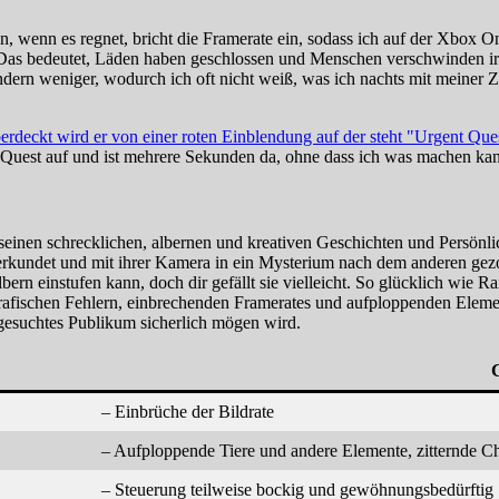
n, wenn es regnet, bricht die Framerate ein, sodass ich auf der Xbox O
Das bedeutet, Läden haben geschlossen und Menschen verschwinden irg
dern weniger, wodurch ich oft nicht weiß, was ich nachts mit meiner Z
 Quest auf und ist mehrere Sekunden da, ohne dass ich was machen ka
seinen schrecklichen, albernen und kreativen Geschichten und Persönl
rkundet und mit ihrer Kamera in ein Mysterium nach dem anderen ge
 albern einstufen kann, doch dir gefällt sie vielleicht. So glücklich wie
afischen Fehlern, einbrechenden Framerates und aufploppenden Element
sgesuchtes Publikum sicherlich mögen wird.
– Einbrüche der Bildrate
– Aufploppende Tiere und andere Elemente, zitternde C
– Steuerung teilweise bockig und gewöhnungsbedürftig