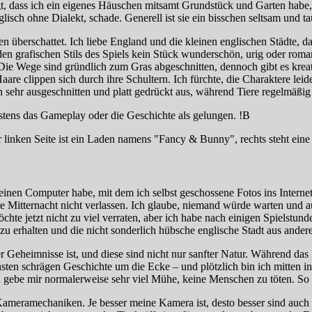
orgt, dass ich ein eigenes Häuschen mitsamt Grundstück und Garten ha
glisch ohne Dialekt, schade. Generell ist sie ein bisschen seltsam und t
 überschattet. Ich liebe England und die kleinen englischen Städte, das
 den grafischen Stils des Spiels kein Stück wunderschön, urig oder roman
ie Wege sind gründlich zum Gras abgeschnitten, dennoch gibt es krea
Haare clippen sich durch ihre Schultern. Ich fürchte, die Charaktere l
 sehr ausgeschnitten und platt gedrückt aus, während Tiere regelmäßi
nigstens das Gameplay oder die Geschichte als gelungen. !B
inen Computer habe, mit dem ich selbst geschossene Fotos ins Interne
eute Mitternacht nicht verlassen. Ich glaube, niemand würde warten un
chte jetzt nicht zu viel verraten, aber ich habe nach einigen Spielstun
zu erhalten und die nicht sonderlich hübsche englische Stadt aus ande
r Geheimnisse ist, und diese sind nicht nur sanfter Natur. Während da
ten schrägen Geschichte um die Ecke – und plötzlich bin ich mitten in
h gebe mir normalerweise sehr viel Mühe, keine Menschen zu töten. So
ameramechaniken. Je besser meine Kamera ist, desto besser sind auch d