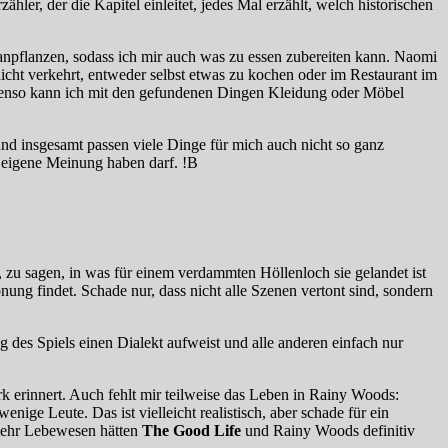
ler, der die Kapitel einleitet, jedes Mal erzählt, welch historischen
npflanzen, sodass ich mir auch was zu essen zubereiten kann. Naomi
icht verkehrt, entweder selbst etwas zu kochen oder im Restaurant im
 Ebenso kann ich mit den gefundenen Dingen Kleidung oder Möbel
und insgesamt passen viele Dinge für mich auch nicht so ganz
e eigene Meinung haben darf. !B
 zu sagen, in was für einem verdammten Höllenloch sie gelandet ist
ung findet. Schade nur, dass nicht alle Szenen vertont sind, sondern
des Spiels einen Dialekt aufweist und alle anderen einfach nur
rk erinnert. Auch fehlt mir teilweise das Leben in Rainy Woods:
nige Leute. Das ist vielleicht realistisch, aber schade für ein
r mehr Lebewesen hätten
The Good Life
und Rainy Woods definitiv