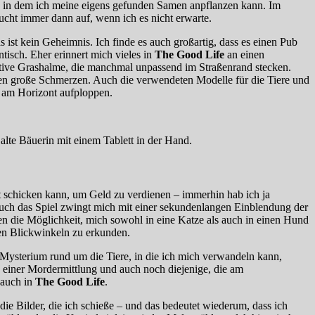
be, in dem ich meine eigens gefunden Samen anpflanzen kann. Im
aucht immer dann auf, wenn ich es nicht erwarte.
 ist kein Geheimnis. Ich finde es auch großartig, dass es einen Pub
tisch. Eher erinnert mich vieles in
The Good Life
an einen
tive Grashalme, die manchmal unpassend im Straßenrand stecken.
eiden große Schmerzen. Auch die verwendeten Modelle für die Tiere und
g am Horizont aufploppen.
t schicken kann, um Geld zu verdienen – immerhin hab ich ja
d auch das Spiel zwingt mich mit einer sekundenlangen Einblendung der
den die Möglichkeit, mich sowohl in eine Katze als auch in einen Hund
ren Blickwinkeln zu erkunden.
s Mysterium rund um die Tiere, in die ich mich verwandeln kann,
 einer Mordermittlung und auch noch diejenige, die am
 auch in
The Good Life
.
ie Bilder, die ich schieße – und das bedeutet wiederum, dass ich