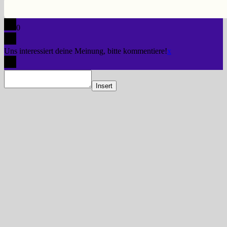
0
Uns interessiert deine Meinung, bitte kommentiere!
x
Insert