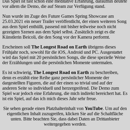
Das Spiel ist fast schon eine meditative Erfahrung, daraufhin deutete
vor allem die Demo, die auf Steam zur Verfügung stand.
Nun wurde im Zuge des Future Games Spring Showcase am
25.03.2021 ein neuer Trailer veröffentlicht, der einen weiteren Song
aus dem Spiel enthüllt, passend mit bisher teilweise noch nicht
gezeigten Szenen aus dem Spiel selbst. Zusätzlich zeigt es die
Künstlerin Beicoli, die den Song vor der Kamera performt.
Erscheinen soll
The Longest Road on Earth
übrigens dieses
Frühjahr noch, sowohl für die iOS, Android und PC. Ausgestattet
wird das Spiel mit 20 persönlichen Songs, die diese spezielle Weise
der Erzählungen und die persönlichen Momente untermalen.
Es ist schwierig,
The Longest Road on Earth
zu beschreiben,
denn es erzählt eine Reihe ganz persönlicher Momente der
dargestellten Figuren, die auf der einen so trivial und auf der
anderen Seite so individuell und herzergreifend. Die Demo zum
Spiel war jedoch eine Erfahrung, die mich indirekt bereichert hat. Es
ist ein Spiel, auf das ich mich dieses Jahr sehr freue.
Sie sehen gerade einen Platzhalterinhalt von
YouTube
. Um auf den
eigentlichen Inhalt zuzugreifen, klicken Sie auf die Schaltfläche
unten. Bitte beachten Sie, dass dabei Daten an Drittanbieter
weitergegeben werden.