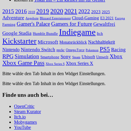
2020
2021
2019
2015
2016
2022
2023
2025
2018
Adventure
Cloud-Gaming
E3 2021
Angebote
Blizzard Entertainment
Europa
Gamer's Palace
Gamers for Future
Gewaltfrei
Farming
Indiegame
Google Stadia
Humble Bundle
Itch
Kickstarter
Microsoft
Nachhaltigkeit
Monatsrückblick
PS5
Nintendo Switch
Racing
Nintendo
npckc
Omega Force
Pokemon
RPG
Simulation
Xbox
Sony
Ubisoft
Smartphone
Umwelt
Steam
Xbox Game Pass
Xbox Series X
Xbox Series S
Bitte wähle den Tab Inhalt in den Widget Einstellungen.
Bitte wähle den Tab Inhalt in den Widget Einstellungen.
Finde uns auch bei…
OpenCritic
Steam Kurator
Itch.io
Mobygames
YouTube