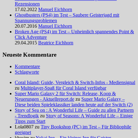
Rezensionen
17.02.2022
Manuel Eichhorn
Ghostbusters (PS4) im Test – Saubere Geisterjagd mit
Spannungsproblemen
20.07.2016
Manuel Eichhorn
Broken Age (PS4) im Test – Unheimlich spannendes Point &
Click Adventure
29.04.2015
Beatrice Eichhorn
Neueste Kommentare
Kommentare
Schlagworte
Coral Island: Guide, Vergleich & Switch-Infos - Mediensignal
zu
Multiplayer-Spaß für Coral Island verfügbar
Super Mario Galaxy 2 für Switch: Release, Koop &
Neuerungen - Aktuellreport.de
zu
Super Mario Galaxy –
Diese beiden Spieleklassiker landen heute auf der Switch (2)
Story of Sea on : A Wonderful Life – Guide zu allen Partnern
- Trendlogik
zu
Story of Seasons: A Wonderful Life – Einige
Tipps zum Start
Lola0807 zu
Tiny Bookshop (PC) im Test – Für Bibliophile
geeignet
khosim zu
Yokai Inn – Ein kleines Inn für Geister