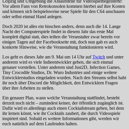
Leipzig und Umgebung die Anlaufstelle für Videospielbegeisterte:
Vor allem Fans von Retrokonsolen kommen hierbei auf ihre Kosten
und können sich beispielsweise neue Spiele für den C64 anschauen
oder selbst einmal Hand anlegen.
Doch 2020 ist alles ein bisschen anders, denn auch die 14. Lange
Nacht der Computerspiele findet in diesem Jahr das erste Mal
komplett digital statt, dies teilten die Veranstalter zwar bereits vor
einigen Tagen auf der Facebookseite mit, doch nun gab es auch
konkrete Hinweise, wie die Veranstaltung funktionieren wird.
Los geht es dieses Jahr am 9. Mai um 14 Uhr auf
Twitch
und unter
anderem wird es viele Indieentwickler geben, die sich einmal
genauer vorstellen. Unter anderem sind Just2D, Infection Games,
Tiny Crocodile Studios, Dr. Wuro Industries und einige weitere
Entwicklerstudios eingeladen wurden. Nach den Streams selbst habt
ihr noch über Discord die Möglichkeit, den Entwicklern Fragen
über ihre Arbeiten zu stellen.
Ein genauer Plan, wann welche Veranstaltung stattfindet, besteht
derzeit noch nicht – zumindest keiner, der öffentlich zugänglich ist.
Dafür wird es allerdings auch einen Cocktailstream geben, bei dem
ihr lernen könnt, wie ihr Cocktails zaubert, die durch Videospiele
inspiriert sind. Sobald es weitere Informationen gibt, werden wir
euch natürlich auf dem Laufenden halten.