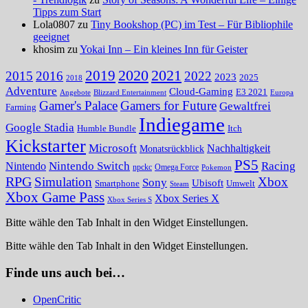
Tipps zum Start
Lola0807 zu
Tiny Bookshop (PC) im Test – Für Bibliophile
geeignet
khosim zu
Yokai Inn – Ein kleines Inn für Geister
2020
2021
2019
2015
2016
2022
2023
2025
2018
Adventure
Cloud-Gaming
E3 2021
Angebote
Blizzard Entertainment
Europa
Gamer's Palace
Gamers for Future
Gewaltfrei
Farming
Indiegame
Google Stadia
Humble Bundle
Itch
Kickstarter
Microsoft
Nachhaltigkeit
Monatsrückblick
PS5
Nintendo Switch
Racing
Nintendo
npckc
Omega Force
Pokemon
RPG
Simulation
Xbox
Sony
Ubisoft
Smartphone
Umwelt
Steam
Xbox Game Pass
Xbox Series X
Xbox Series S
Bitte wähle den Tab Inhalt in den Widget Einstellungen.
Bitte wähle den Tab Inhalt in den Widget Einstellungen.
Finde uns auch bei…
OpenCritic