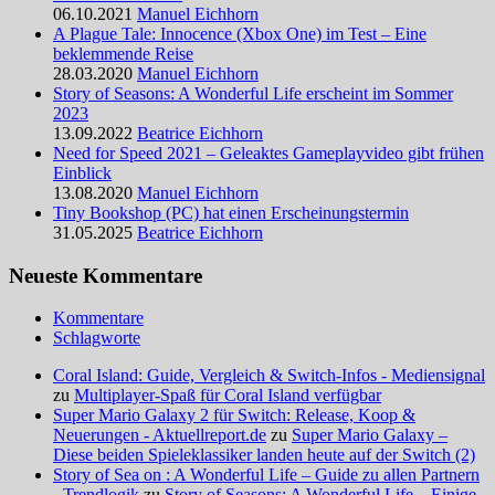
06.10.2021
Manuel Eichhorn
A Plague Tale: Innocence (Xbox One) im Test – Eine
beklemmende Reise
28.03.2020
Manuel Eichhorn
Story of Seasons: A Wonderful Life erscheint im Sommer
2023
13.09.2022
Beatrice Eichhorn
Need for Speed 2021 – Geleaktes Gameplayvideo gibt frühen
Einblick
13.08.2020
Manuel Eichhorn
Tiny Bookshop (PC) hat einen Erscheinungstermin
31.05.2025
Beatrice Eichhorn
Neueste Kommentare
Kommentare
Schlagworte
Coral Island: Guide, Vergleich & Switch-Infos - Mediensignal
zu
Multiplayer-Spaß für Coral Island verfügbar
Super Mario Galaxy 2 für Switch: Release, Koop &
Neuerungen - Aktuellreport.de
zu
Super Mario Galaxy –
Diese beiden Spieleklassiker landen heute auf der Switch (2)
Story of Sea on : A Wonderful Life – Guide zu allen Partnern
- Trendlogik
zu
Story of Seasons: A Wonderful Life – Einige