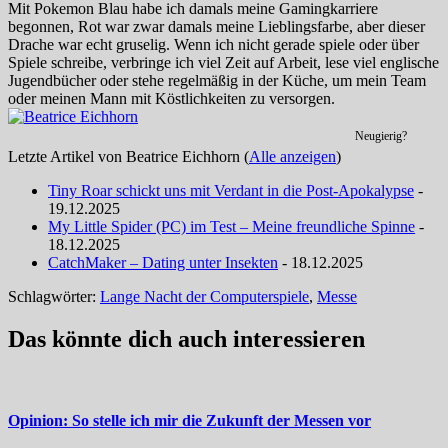
Mit Pokemon Blau habe ich damals meine Gamingkarriere
begonnen, Rot war zwar damals meine Lieblingsfarbe, aber dieser
Drache war echt gruselig. Wenn ich nicht gerade spiele oder über
Spiele schreibe, verbringe ich viel Zeit auf Arbeit, lese viel englische
Jugendbücher oder stehe regelmäßig in der Küche, um mein Team
oder meinen Mann mit Köstlichkeiten zu versorgen.
Neugierig?
Letzte Artikel von Beatrice Eichhorn
(
Alle anzeigen
)
Tiny Roar schickt uns mit Verdant in die Post-Apokalypse
-
19.12.2025
My Little Spider (PC) im Test – Meine freundliche Spinne
-
18.12.2025
CatchMaker – Dating unter Insekten
- 18.12.2025
Schlagwörter:
Lange Nacht der Computerspiele
,
Messe
Das könnte dich auch interessieren
Opinion: So stelle ich mir die Zukunft der Messen vor