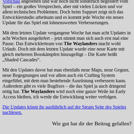
Vorschau
angesehen und war noch nicht sonderlich begeistert vom
Spiel – ein großes Versprechen, aber mit vielen Lücken und vor
allem technischen Problemen. Doch beim Support zeigt sich das
Entwicklerstudio arbeitsam und es kommt jede Woche ein neues
Update für das Spiel mit lohnenswerten Verbesserungen.
Mit dem letzten Update vergangene Woche hat man acht Updates in
acht Wochen ausgeliefert – jetzt nimmt man sich auch erst mal eine
Pause. Das Entwicklerteam von
The Waylanders
macht wohl
Urlaub. Doch mit dem letzten Update wurde eine neue Karte mit
gleich mehreren Bosskämpfen hinzugefügt – Die Karte heißt
„Shaded Cascades“.
Mit den Updates davor hat man ebenfalls neue Maps, neue Gegner,
neue Begegnungen und vor allem auch ein Crafting System
eingeführt, mit dem man bestehende Ausrüstung verbessern kann.
Außerdem gibt es viele Bugfixes – die das Spiel ja auch dringend
nötig hat.
The Waylanders
wird noch eine ganze Weile im Early
Access bleiben, ich werde die Entwicklung weiter verfolgen.
Die Updates könnt ihr ausführlich auf der Steam Seite des Spieles
nachlesen.
Wie gut hat dir der Beitrag gefallen?