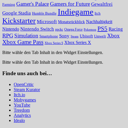
Gamer's Palace
Gamers for Future
Gewaltfrei
Farming
Indiegame
Google Stadia
Humble Bundle
Itch
Kickstarter
Microsoft
Nachhaltigkeit
Monatsrückblick
PS5
Nintendo Switch
Racing
Nintendo
npckc
Omega Force
Pokemon
RPG
Simulation
Xbox
Sony
Ubisoft
Smartphone
Umwelt
Steam
Xbox Game Pass
Xbox Series X
Xbox Series S
Bitte wähle den Tab Inhalt in den Widget Einstellungen.
Bitte wähle den Tab Inhalt in den Widget Einstellungen.
Finde uns auch bei…
OpenCritic
Steam Kurator
Itch.io
Mobygames
YouTube
Treedom
Analytics
Idealo