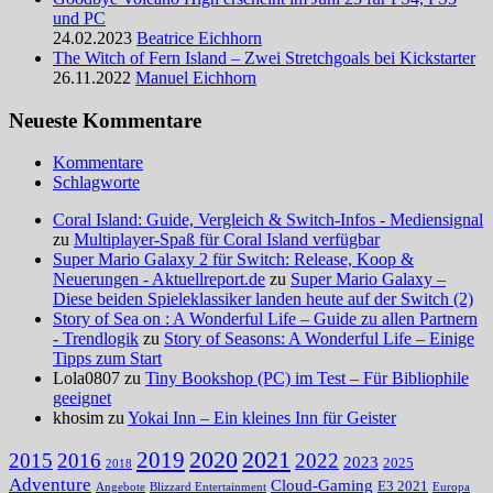
und PC
24.02.2023
Beatrice Eichhorn
The Witch of Fern Island – Zwei Stretchgoals bei Kickstarter
26.11.2022
Manuel Eichhorn
Neueste Kommentare
Kommentare
Schlagworte
Coral Island: Guide, Vergleich & Switch-Infos - Mediensignal
zu
Multiplayer-Spaß für Coral Island verfügbar
Super Mario Galaxy 2 für Switch: Release, Koop &
Neuerungen - Aktuellreport.de
zu
Super Mario Galaxy –
Diese beiden Spieleklassiker landen heute auf der Switch (2)
Story of Sea on : A Wonderful Life – Guide zu allen Partnern
- Trendlogik
zu
Story of Seasons: A Wonderful Life – Einige
Tipps zum Start
Lola0807 zu
Tiny Bookshop (PC) im Test – Für Bibliophile
geeignet
khosim zu
Yokai Inn – Ein kleines Inn für Geister
2020
2021
2019
2015
2016
2022
2023
2025
2018
Adventure
Cloud-Gaming
E3 2021
Angebote
Blizzard Entertainment
Europa