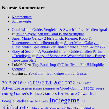
Neueste Kommentare
Kommentare
Schlagworte
Coral Island: Guide, Vergleich & Switch-Infos - Mediensignal
zu
Multiplayer-Spaß für Coral Island verfügbar
Super Mario Galaxy 2 für Switch: Release, Koop &
Neuerungen - Aktuellreport.de
zu
Super Mario Galaxy –
Diese beiden Spieleklassiker landen heute auf der Switch (2)
Story of Sea on : A Wonderful Life – Guide zu allen Partnern
- Trendlogik
zu
Story of Seasons: A Wonderful Life – Einige
Tipps zum Start
Lola0807 zu
Tiny Bookshop (PC) im Test – Für Bibliophile
geeignet
khosim zu
Yokai Inn – Ein kleines Inn für Geister
2020
2021
2019
2015
2016
2022
2023
2025
2018
Adventure
Cloud-Gaming
E3 2021
Angebote
Blizzard Entertainment
Europa
Gamer's Palace
Gamers for Future
Gewaltfrei
Farming
Indiegame
Google Stadia
Humble Bundle
Itch
Kickstarter
Microsoft
Nachhaltigkeit
Monatsrückblick