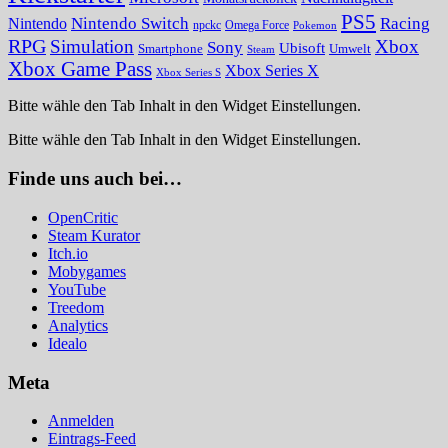
PS5
Nintendo Switch
Racing
Nintendo
npckc
Omega Force
Pokemon
RPG
Simulation
Xbox
Sony
Ubisoft
Smartphone
Umwelt
Steam
Xbox Game Pass
Xbox Series X
Xbox Series S
Bitte wähle den Tab Inhalt in den Widget Einstellungen.
Bitte wähle den Tab Inhalt in den Widget Einstellungen.
Finde uns auch bei…
OpenCritic
Steam Kurator
Itch.io
Mobygames
YouTube
Treedom
Analytics
Idealo
Meta
Anmelden
Eintrags-Feed