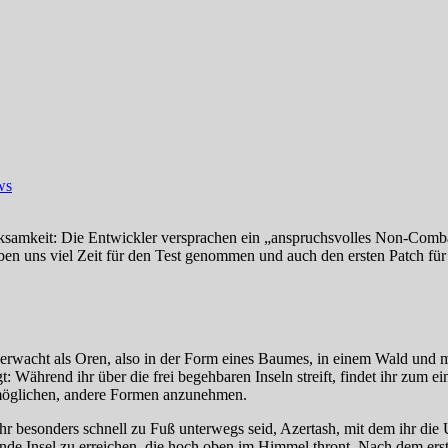
ws
erksamkeit: Die Entwickler versprachen ein „anspruchsvolles Non-C
haben uns viel Zeit für den Test genommen und auch den ersten Patch f
erwacht als Oren, also in der Form eines Baumes, in einem Wald und m
t: Während ihr über die frei begehbaren Inseln streift, findet ihr zum 
rmöglichen, andere Formen anzunehmen.
ihr besonders schnell zu Fuß unterwegs seid, Azertash, mit dem ihr di
egende Insel zu erreichen, die hoch oben im Himmel thront. Nach dem e