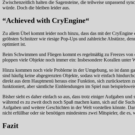
Zwischenzeitlich halten die Sagensteine, die teilweise unpassend synch
würde. Doch die bleiben leider aus.
“Achieved with CryEngine“
Zu allem Übel kommt leider noch hinzu, dass das mit der CryEngine
gröbsten Schnitzer wie riesige Pop-Ups und zahlreiche Abstürze, de
optimiert ist.
Beim Schwimmen und Fliegen kommt es regelmäßig zu Freezes von e
ploppen viele Objekte noch immer ein: Insbesondere Korallen unter Wa
Hinzu kommen noch viele Probleme in der Umgebung, so ist dann ganz 
sind häufig keine abgegrenzten Objekte, sodass wir einfach hindurc
direkt aus dem Hauptmenü heraus eine Funktion, sich zurücksetzen z
funktioniert, aber sämtliche Einblendungen im Spiel nun beispielswe
Bisher sieht es daher einfach so aus, dass trotz einiger Aufgaben u
während es zu zweit doch noch Spaß machen kann, sich auf die Suche 
Aufgaben und weitere Geschichten in der Welt vorstellen könnte. D
nicht erfüllbar oder sie benötigen mindestens zwei Mitspieler, die es
Fazit