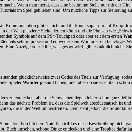
macht. Wenn man merkt, dass eine bestimmte Stelle nur mit der Hira er
 Tutorials im Spiel geblieben sind. Um nützliche Tipps zur Steuerung 
kte Kommunikation gibt es nicht und ihr könnt sogar nur auf Knopfdruc
 in der Welt platzierte Steine lernen könnt und die Phrasen wie „Schwi
chenden Symbols auf dem PS4-Touchpad oder aber seit dem ersten
Wan
ßtenteils sehr unpräzise und entweder kein Wort oder ein beliebiges 
. Eine Anzeige oder Hilfe, was gesagt wird, gibt es nämlich nicht. S
 Uns standen glücklicherweise zwei Codes des Titels zur Verfügung, sod
iele Spieler
Wander
gekauft haben, oder aber ob sie es einfach schon 
niges zu entdecken, aber die Schwächen liegen leider schon ganz tief 
denn das nächste Problem ist, dass die Spielwelt absolut statisch ist un
iguren, die in der Welt umherstreifen. Dem steht jedoch die Soundkulis
-Simulator“ beschrieben. Natürlich trifft es diese Beschreibung nicht
habt. Euch umsehen, schöne Dinge entdecken und eine Trophäe dafür kass