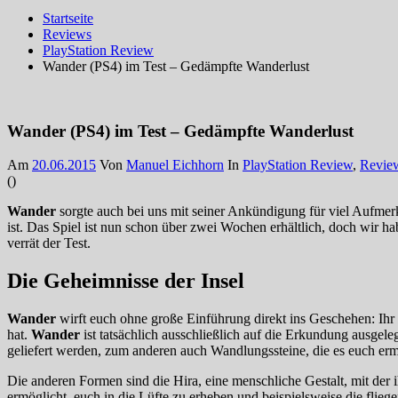
Startseite
Reviews
PlayStation Review
Wander (PS4) im Test – Gedämpfte Wanderlust
Wander (PS4) im Test – Gedämpfte Wanderlust
Am
20.06.2015
Von
Manuel Eichhorn
In
PlayStation Review
,
Revie
(
)
Wander
sorgte auch bei uns mit seiner Ankündigung für viel Aufm
ist. Das Spiel ist nun schon über zwei Wochen erhältlich, doch wir 
verrät der Test.
Die Geheimnisse der Insel
Wander
wirft euch ohne große Einführung direkt ins Geschehen: Ihr 
hat.
Wander
ist tatsächlich ausschließlich auf die Erkundung ausgeleg
geliefert werden, zum anderen auch Wandlungssteine, die es euch e
Die anderen Formen sind die Hira, eine menschliche Gestalt, mit der 
ermöglicht, euch in die Lüfte zu erheben und beispielsweise die fli