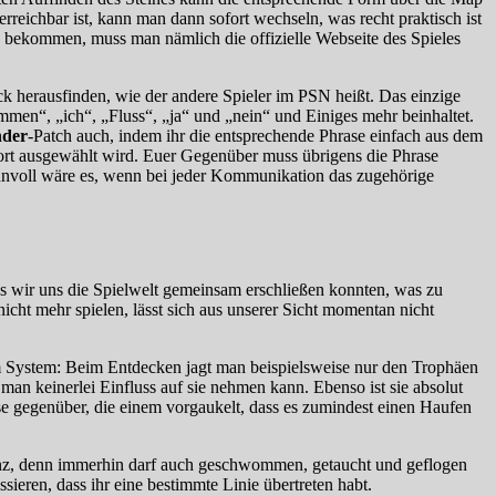
reichbar ist, kann man dann sofort wechseln, was recht praktisch ist
zu bekommen, muss man nämlich die offizielle Webseite des Spieles
k herausfinden, wie der andere Spieler im PSN heißt. Das einzige
mmen“, „ich“, „Fluss“, „ja“ und „nein“ und Einiges mehr beinhaltet.
der
-Patch auch, indem ihr die entsprechende Phrase einfach aus dem
Wort ausgewählt wird. Euer Gegenüber muss übrigens die Phrase
innvoll wäre es, wenn bei jeder Kommunikation das zugehörige
ass wir uns die Spielwelt gemeinsam erschließen konnten, was zu
nicht mehr spielen, lässt sich aus unserer Sicht momentan nicht
im System: Beim Entdecken jagt man beispielsweise nur den Trophäen
d man keinerlei Einfluss auf sie nehmen kann. Ebenso ist sie absolut
se gegenüber, die einem vorgaukelt, dass es zumindest einen Haufen
 ganz, denn immerhin darf auch geschwommen, getaucht und geflogen
ieren, dass ihr eine bestimmte Linie übertreten habt.