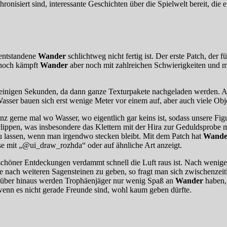
ronisiert sind, interessante Geschichten über die Spielwelt bereit, die
 entstandene
Wander
schlichtweg nicht fertig ist. Der erste Patch, der 
nnoch kämpft
Wander
aber noch mit zahlreichen Schwierigkeiten und ma
inigen Sekunden, da dann ganze Texturpakete nachgeladen werden. A
sser bauen sich erst wenige Meter vor einem auf, aber auch viele Obje
gerne mal wo Wasser, wo eigentlich gar keins ist, sodass unsere Figu
hclippen, was insbesondere das Klettern mit der Hira zur Geduldsprob
u lassen, wenn man irgendwo stecken bleibt. Mit dem Patch hat
Wande
ise mit „@ui_draw_rozhda“ oder auf ähnliche Art anzeigt.
nd schöner Entdeckungen verdammt schnell die Luft raus ist. Nach weni
nach weiteren Sagensteinen zu geben, so fragt man sich zwischenzeitli
arüber hinaus werden Trophäenjäger nur wenig Spaß an
Wander
haben,
, wenn es nicht gerade Freunde sind, wohl kaum geben dürfte.