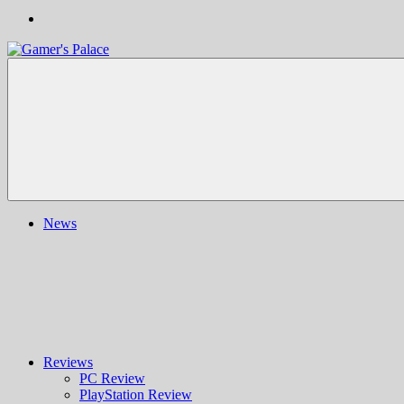
Gamer's
Nachrichten,
Palace
Berichte,
Reviews
&
mehr
rund
ums
Gaming
und
News
darüber
hinaus
|
Ludo
ergo
sum
|
Gaming-
Blog
Reviews
PC Review
PlayStation Review