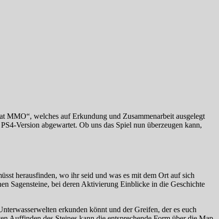
ombat MMO“, welches auf Erkundung und Zusammenarbeit ausgelegt
ür PS4-Version abgewartet. Ob uns das Spiel nun überzeugen kann,
üsst herausfinden, wo ihr seid und was es mit dem Ort auf sich
einen Sagensteine, bei deren Aktivierung Einblicke in die Geschichte
e Unterwasserwelten erkunden könnt und der Greifen, der es euch
rsten Auffinden des Steines kann die entsprechende Form über die Map