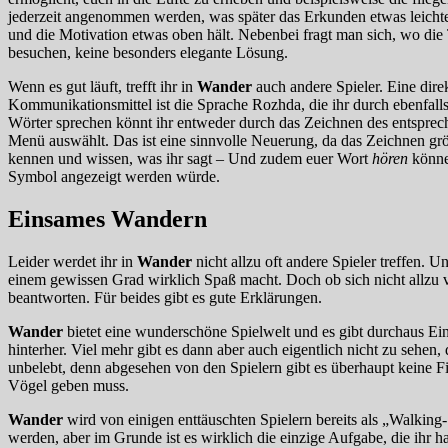
jederzeit angenommen werden, was später das Erkunden etwas leichter 
und die Motivation etwas oben hält. Nebenbei fragt man sich, wo die
besuchen, keine besonders elegante Lösung.
Wenn es gut läuft, trefft ihr in
Wander
auch andere Spieler. Eine dire
Kommunikationsmittel ist die Sprache Rozhda, die ihr durch ebenfalls
Wörter sprechen könnt ihr entweder durch das Zeichnen des entspre
Menü auswählt. Das ist eine sinnvolle Neuerung, da das Zeichnen grö
kennen und wissen, was ihr sagt – Und zudem euer Wort
hören
können
Symbol angezeigt werden würde.
Einsames Wandern
Leider werdet ihr in
Wander
nicht allzu oft andere Spieler treffen.
einem gewissen Grad wirklich Spaß macht. Doch ob sich nicht allzu v
beantworten. Für beides gibt es gute Erklärungen.
Wander
bietet eine wunderschöne Spielwelt und es gibt durchaus Ei
hinterher. Viel mehr gibt es dann aber auch eigentlich nicht zu sehen, 
unbelebt, denn abgesehen von den Spielern gibt es überhaupt keine F
Vögel geben muss.
Wander
wird von einigen enttäuschten Spielern bereits als „Walking
werden, aber im Grunde ist es wirklich die einzige Aufgabe, die ihr 