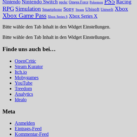
PS5
Nintendo Switch
Racing
Nintendo
npckc
Omega Force
Pokemon
RPG
Simulation
Xbox
Sony
Ubisoft
Smartphone
Umwelt
Steam
Xbox Game Pass
Xbox Series X
Xbox Series S
Bitte wähle den Tab Inhalt in den Widget Einstellungen.
Bitte wähle den Tab Inhalt in den Widget Einstellungen.
Finde uns auch bei…
OpenCritic
Steam Kurator
Itch.io
Mobygames
YouTube
Treedom
Analytics
Idealo
Meta
Anmelden
Eintrags-Feed
Kommentar-Feed