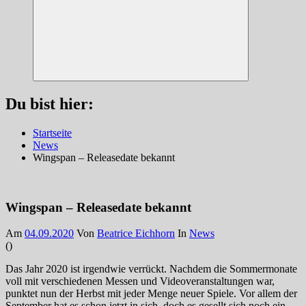
Suchen
Du bist hier:
Startseite
News
Wingspan – Releasedate bekannt
Wingspan – Releasedate bekannt
Am
04.09.2020
Von
Beatrice Eichhorn
In
News
(
)
Das Jahr 2020 ist irgendwie verrückt. Nachdem die Sommermonate
voll mit verschiedenen Messen und Videoveranstaltungen war,
punktet nun der Herbst mit jeder Menge neuer Spiele. Vor allem der
September hat es schon jetzt in sich, doch es gesellt sich noch ein