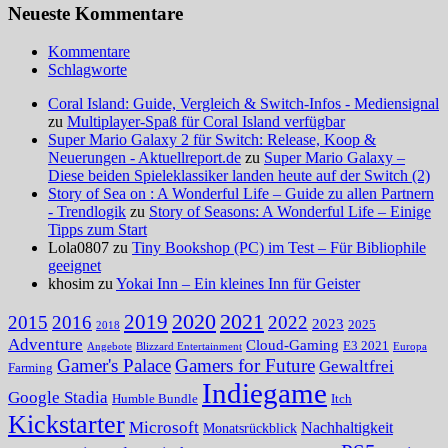
Neueste Kommentare
Kommentare
Schlagworte
Coral Island: Guide, Vergleich & Switch-Infos - Mediensignal
zu
Multiplayer-Spaß für Coral Island verfügbar
Super Mario Galaxy 2 für Switch: Release, Koop &
Neuerungen - Aktuellreport.de
zu
Super Mario Galaxy –
Diese beiden Spieleklassiker landen heute auf der Switch (2)
Story of Sea on : A Wonderful Life – Guide zu allen Partnern
- Trendlogik
zu
Story of Seasons: A Wonderful Life – Einige
Tipps zum Start
Lola0807 zu
Tiny Bookshop (PC) im Test – Für Bibliophile
geeignet
khosim zu
Yokai Inn – Ein kleines Inn für Geister
2020
2021
2019
2015
2016
2022
2023
2025
2018
Adventure
Cloud-Gaming
E3 2021
Angebote
Blizzard Entertainment
Europa
Gamer's Palace
Gamers for Future
Gewaltfrei
Farming
Indiegame
Google Stadia
Humble Bundle
Itch
Kickstarter
Microsoft
Nachhaltigkeit
Monatsrückblick