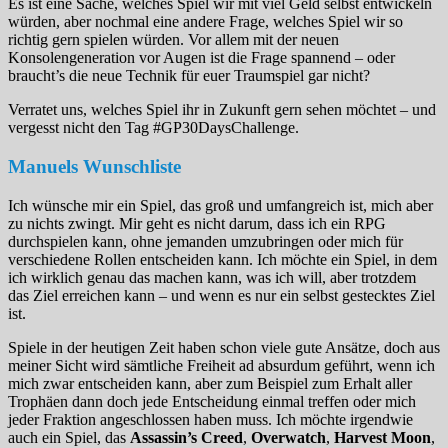
Es ist eine Sache, welches Spiel wir mit viel Geld selbst entwickeln
würden, aber nochmal eine andere Frage, welches Spiel wir so
richtig gern spielen würden. Vor allem mit der neuen
Konsolengeneration vor Augen ist die Frage spannend – oder
braucht’s die neue Technik für euer Traumspiel gar nicht?
Verratet uns, welches Spiel ihr in Zukunft gern sehen möchtet – und
vergesst nicht den Tag #GP30DaysChallenge.
Manuels Wunschliste
Ich wünsche mir ein Spiel, das groß und umfangreich ist, mich aber
zu nichts zwingt. Mir geht es nicht darum, dass ich ein RPG
durchspielen kann, ohne jemanden umzubringen oder mich für
verschiedene Rollen entscheiden kann. Ich möchte ein Spiel, in dem
ich wirklich genau das machen kann, was ich will, aber trotzdem
das Ziel erreichen kann – und wenn es nur ein selbst gestecktes Ziel
ist.
Spiele in der heutigen Zeit haben schon viele gute Ansätze, doch aus
meiner Sicht wird sämtliche Freiheit ad absurdum geführt, wenn ich
mich zwar entscheiden kann, aber zum Beispiel zum Erhalt aller
Trophäen dann doch jede Entscheidung einmal treffen oder mich
jeder Fraktion angeschlossen haben muss. Ich möchte irgendwie
auch ein Spiel, das
Assassin’s Creed
,
Overwatch
,
Harvest Moon
,