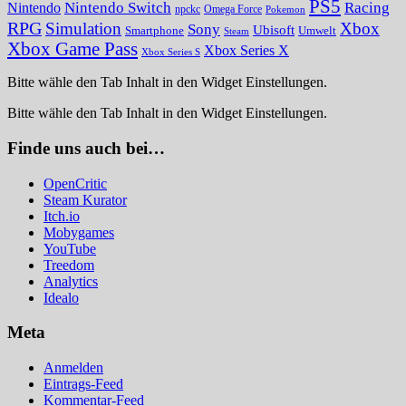
PS5
Nintendo Switch
Racing
Nintendo
npckc
Omega Force
Pokemon
RPG
Simulation
Xbox
Sony
Ubisoft
Smartphone
Umwelt
Steam
Xbox Game Pass
Xbox Series X
Xbox Series S
Bitte wähle den Tab Inhalt in den Widget Einstellungen.
Bitte wähle den Tab Inhalt in den Widget Einstellungen.
Finde uns auch bei…
OpenCritic
Steam Kurator
Itch.io
Mobygames
YouTube
Treedom
Analytics
Idealo
Meta
Anmelden
Eintrags-Feed
Kommentar-Feed