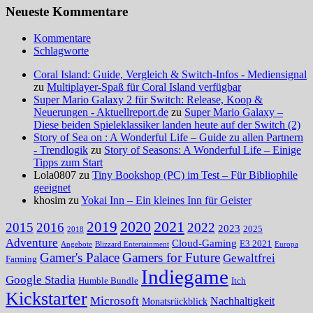
Neueste Kommentare
Kommentare
Schlagworte
Coral Island: Guide, Vergleich & Switch-Infos - Mediensignal
zu
Multiplayer-Spaß für Coral Island verfügbar
Super Mario Galaxy 2 für Switch: Release, Koop &
Neuerungen - Aktuellreport.de
zu
Super Mario Galaxy –
Diese beiden Spieleklassiker landen heute auf der Switch (2)
Story of Sea on : A Wonderful Life – Guide zu allen Partnern
- Trendlogik
zu
Story of Seasons: A Wonderful Life – Einige
Tipps zum Start
Lola0807 zu
Tiny Bookshop (PC) im Test – Für Bibliophile
geeignet
khosim zu
Yokai Inn – Ein kleines Inn für Geister
2020
2021
2019
2015
2016
2022
2023
2025
2018
Adventure
Cloud-Gaming
E3 2021
Angebote
Blizzard Entertainment
Europa
Gamer's Palace
Gamers for Future
Gewaltfrei
Farming
Indiegame
Google Stadia
Humble Bundle
Itch
Kickstarter
Microsoft
Nachhaltigkeit
Monatsrückblick