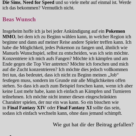
Die Sims
,
Need for Speed
und so viele mehr auf einmal ist. Werde
ich das bekommen? Vermutlich nicht.
Beas Wunsch
Insgeheim hoffe ich ja bei jeder Ankündigung auf ein
Pokemon
MMO
, bei dem ich zu Beginn wählen kann, in welcher Region ich
beginne und dann auf meiner Reise andere Spieler treffen kann. Ich
habe die Möglichkeit, jedes Pokemon zu fangen und, ähnlich wie
Manuels Wunschspiel, selbst zu entscheiden, was ich sein möchte.
Konzentriere ich mich aufs Fangen? Möchte ich kämpfen und am
Ende gegen die Top Vier antreten? Möchte ich forschen und mich
auf die Zucht konzentrieren? Ich möchte dies jedoch vollkommen
frei tun, das bedeutet, dass ich nicht zu Beginn meinen „Job“
festlegen muss, sondern im Grunde mir alle Möglichkeiten offen
stehen. So dass ich auch zum Beispiel forschen kann, wenn ich aber
keine Lust mehr habe, kann ich einfach an Kämpfen und Turnieren
teilnehmen. Ich möchte nicht immer diesen eingeschränkten
Charakter spielen, der nur ein was kann. So ein bisschen wie
in
Final Fantasy XIV
oder
Final Fantasy XI
sollte das sein,
sodass ich einfach wechseln kann, ohne dass jemand schimpft.
Wie gut hat dir der Beitrag gefallen?