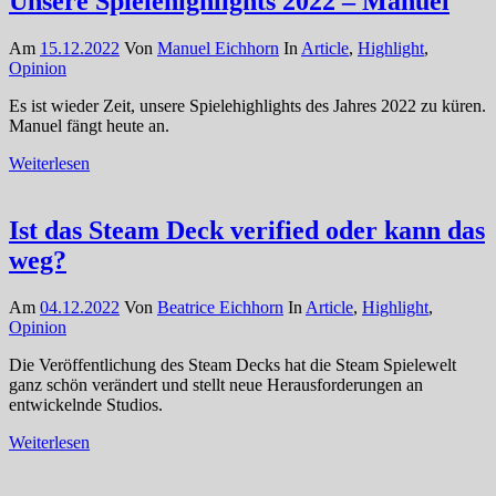
Unsere Spielehighlights 2022 – Manuel
Am
15.12.2022
Von
Manuel Eichhorn
In
Article
,
Highlight
,
Opinion
Es ist wieder Zeit, unsere Spielehighlights des Jahres 2022 zu küren.
Manuel fängt heute an.
Weiterlesen
Ist das Steam Deck verified oder kann das
weg?
Am
04.12.2022
Von
Beatrice Eichhorn
In
Article
,
Highlight
,
Opinion
Die Veröffentlichung des Steam Decks hat die Steam Spielewelt
ganz schön verändert und stellt neue Herausforderungen an
entwickelnde Studios.
Weiterlesen