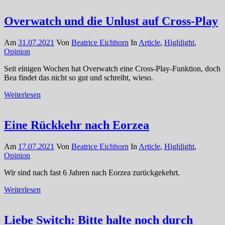
Overwatch und die Unlust auf Cross-Play
Am
31.07.2021
Von
Beatrice Eichhorn
In
Article
,
Highlight
,
Opinion
Seit einigen Wochen hat Overwatch eine Cross-Play-Funktion, doch
Bea findet das nicht so gut und schreibt, wieso.
Weiterlesen
Eine Rückkehr nach Eorzea
Am
17.07.2021
Von
Beatrice Eichhorn
In
Article
,
Highlight
,
Opinion
Wir sind nach fast 6 Jahren nach Eorzea zurückgekehrt.
Weiterlesen
Liebe Switch: Bitte halte noch durch