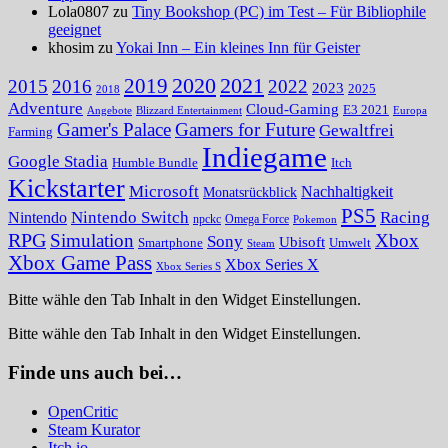
Lola0807 zu
Tiny Bookshop (PC) im Test – Für Bibliophile
geeignet
khosim zu
Yokai Inn – Ein kleines Inn für Geister
2020
2021
2019
2015
2016
2022
2023
2025
2018
Adventure
Cloud-Gaming
E3 2021
Angebote
Blizzard Entertainment
Europa
Gamer's Palace
Gamers for Future
Gewaltfrei
Farming
Indiegame
Google Stadia
Humble Bundle
Itch
Kickstarter
Microsoft
Nachhaltigkeit
Monatsrückblick
PS5
Nintendo Switch
Racing
Nintendo
npckc
Omega Force
Pokemon
RPG
Simulation
Xbox
Sony
Ubisoft
Smartphone
Umwelt
Steam
Xbox Game Pass
Xbox Series X
Xbox Series S
Bitte wähle den Tab Inhalt in den Widget Einstellungen.
Bitte wähle den Tab Inhalt in den Widget Einstellungen.
Finde uns auch bei…
OpenCritic
Steam Kurator
Itch.io