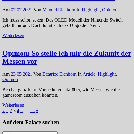
Am
07.07.2021
Von
Manuel Eichhorn
In
Highlight
,
Opinion
Ich muss schon sagen: Das OLED Modell der Nintendo Switch
gefällt mir gut. Doch lohnt sich das Upgrade? Nein.
Weiterlesen
Opinion: So stelle ich mir die Zukunft der
Messen vor
Am
23.05.2021
Von
Beatrice Eichhorn
In
Article
,
Highlight
,
Opinion
Bea hat ganz klare Vorstellungen darüber, wie Messen wie die
gamescom aussehen könnten.
Weiterlesen
Seitennummerierung
Vorherige
Nächste
«
1
2
3
4
5
…
15
»
Beiträge
Beiträge
der
Auf dem Palace suchen
Beiträge
Suchen