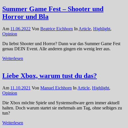
Summer Game Fest – Shooter und
Horror und Bla
Am
11.06.2022
Von
Beatrice Eichhorn
In
Article
,
Highlight
,
Opinion
Du liebst Shooter und Horror? Dann war das Summer Game Fest
genau DEIN Event. Alle anderen gingen ein wenig leer aus.
Weiterlesen
Liebe Xbox, warum tust du das?
Am
11.10.2021
Von
Manuel Eichhorn
In
Article
,
Highlight
,
Opinion
Die Xbox möchte Spiele und Systemsoftware gern immer aktuell
halten. Doch warum startet sie mehrmals am Tag, ohne selbiges zu
tun?
Weiterlesen