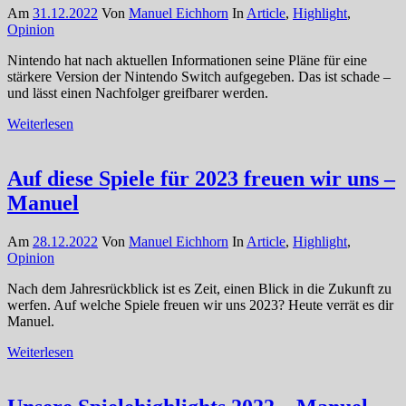
Am
31.12.2022
Von
Manuel Eichhorn
In
Article
,
Highlight
,
Opinion
Nintendo hat nach aktuellen Informationen seine Pläne für eine
stärkere Version der Nintendo Switch aufgegeben. Das ist schade –
und lässt einen Nachfolger greifbarer werden.
Weiterlesen
Auf diese Spiele für 2023 freuen wir uns –
Manuel
Am
28.12.2022
Von
Manuel Eichhorn
In
Article
,
Highlight
,
Opinion
Nach dem Jahresrückblick ist es Zeit, einen Blick in die Zukunft zu
werfen. Auf welche Spiele freuen wir uns 2023? Heute verrät es dir
Manuel.
Weiterlesen