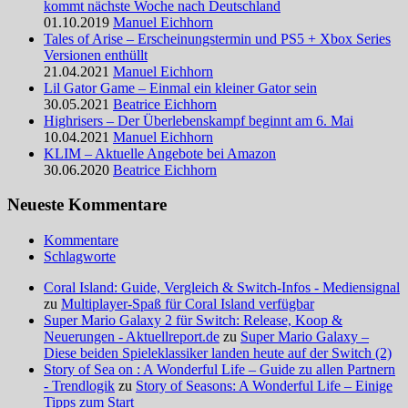
kommt nächste Woche nach Deutschland
01.10.2019
Manuel Eichhorn
Tales of Arise – Erscheinungstermin und PS5 + Xbox Series
Versionen enthüllt
21.04.2021
Manuel Eichhorn
Lil Gator Game – Einmal ein kleiner Gator sein
30.05.2021
Beatrice Eichhorn
Highrisers – Der Überlebenskampf beginnt am 6. Mai
10.04.2021
Manuel Eichhorn
KLIM – Aktuelle Angebote bei Amazon
30.06.2020
Beatrice Eichhorn
Neueste Kommentare
Kommentare
Schlagworte
Coral Island: Guide, Vergleich & Switch-Infos - Mediensignal
zu
Multiplayer-Spaß für Coral Island verfügbar
Super Mario Galaxy 2 für Switch: Release, Koop &
Neuerungen - Aktuellreport.de
zu
Super Mario Galaxy –
Diese beiden Spieleklassiker landen heute auf der Switch (2)
Story of Sea on : A Wonderful Life – Guide zu allen Partnern
- Trendlogik
zu
Story of Seasons: A Wonderful Life – Einige
Tipps zum Start