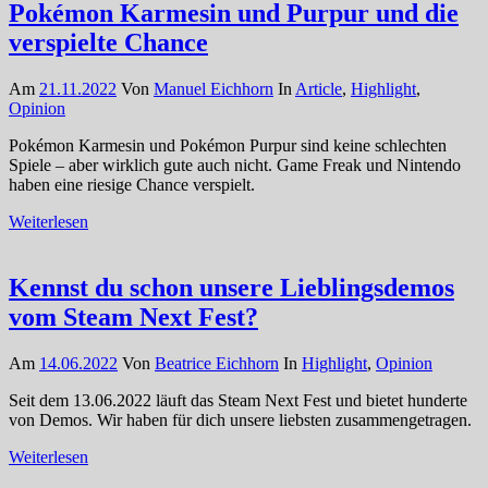
Pokémon Karmesin und Purpur und die
verspielte Chance
Am
21.11.2022
Von
Manuel Eichhorn
In
Article
,
Highlight
,
Opinion
Pokémon Karmesin und Pokémon Purpur sind keine schlechten
Spiele – aber wirklich gute auch nicht. Game Freak und Nintendo
haben eine riesige Chance verspielt.
Weiterlesen
Kennst du schon unsere Lieblingsdemos
vom Steam Next Fest?
Am
14.06.2022
Von
Beatrice Eichhorn
In
Highlight
,
Opinion
Seit dem 13.06.2022 läuft das Steam Next Fest und bietet hunderte
von Demos. Wir haben für dich unsere liebsten zusammengetragen.
Weiterlesen