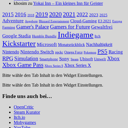
khosim zu
Yokai Inn – Ein kleines Inn für Geister
2020
2021
2019
2015
2016
2022
2023
2025
2018
Adventure
Cloud-Gaming
E3 2021
Angebote
Blizzard Entertainment
Europa
Gamer's Palace
Gamers for Future
Gewaltfrei
Farming
Indiegame
Google Stadia
Humble Bundle
Itch
Kickstarter
Microsoft
Nachhaltigkeit
Monatsrückblick
PS5
Nintendo Switch
Racing
Nintendo
npckc
Omega Force
Pokemon
RPG
Simulation
Xbox
Sony
Ubisoft
Smartphone
Umwelt
Steam
Xbox Game Pass
Xbox Series X
Xbox Series S
Bitte wähle den Tab Inhalt in den Widget Einstellungen.
Bitte wähle den Tab Inhalt in den Widget Einstellungen.
Finde uns auch bei…
OpenCritic
Steam Kurator
Itch.io
Mobygames
YouTube