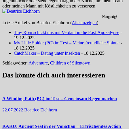
Jugendbücher oder stehe regelmäßig in der Küche, um mein Team
oder meinen Mann mit Köstlichkeiten zu versorgen.
Neugierig?
Letzte Artikel von Beatrice Eichhorn
(
Alle anzeigen
)
Tiny Roar schickt uns mit Verdant in die Post-Apokalypse
-
19.12.2025
My Little Spider (PC) im Test – Meine freundliche Spinne
-
18.12.2025
CatchMaker – Dating unter Insekten
- 18.12.2025
Schlagwörter:
Adventure
,
Children of Silentown
Das könnte dich auch interessieren
A Winding Path (PC) im Test – Gemeinsam Regen machen
22.07.2022
Beatrice Eichhorn
KAKU: Ancient Seal in der Vorschau – Erfrischendes Action-