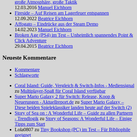
große Atmosphäre, große Taktik
12.03.2016
Manuel Eichhorn
Fireside – Auf Reisen am Lagerfeuer entspannen
12.09.2022
Beatrice Eichhorn
Affogato – Eindrücke aus der Steam Demo
14.02.2023
Manuel Eichhorn
Broken Age (PS4) im Test – Unheimlich spannendes Point &
Click Adventure
29.04.2015
Beatrice Eichhorn
Neueste Kommentare
Kommentare
Schlagworte
Coral Island: Guide, Vergleich & Switch-Infos - Mediensignal
zu
Multiplayer-Spaß für Coral Island verfügbar
Super Mario Galaxy 2 für Switch: Release, Koop &
Neuerungen - Aktuellreport.de
zu
Super Mario Galaxy –
Diese beiden Spieleklassiker landen heute auf der Switch (2)
Story of Sea on : A Wonderful Life – Guide zu allen Partnern
- Trendlogik
zu
Story of Seasons: A Wonderful Life – Einige
Tipps zum Start
Lola0807 zu
Tiny Bookshop (PC) im Test – Für Bibliophile
geeignet