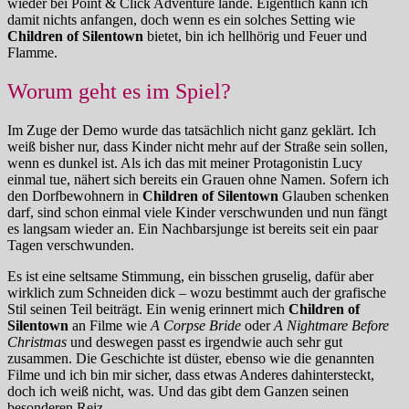
wieder bei Point & Click Adventure lande. Eigentlich kann ich
damit nichts anfangen, doch wenn es ein solches Setting wie
Children of Silentown
bietet, bin ich hellhörig und Feuer und
Flamme.
Worum geht es im Spiel?
Im Zuge der Demo wurde das tatsächlich nicht ganz geklärt. Ich
weiß bisher nur, dass Kinder nicht mehr auf der Straße sein sollen,
wenn es dunkel ist. Als ich das mit meiner Protagonistin Lucy
einmal tue, nähert sich bereits ein Grauen ohne Namen. Sofern ich
den Dorfbewohnern in
Children of Silentown
Glauben schenken
darf, sind schon einmal viele Kinder verschwunden und nun fängt
es langsam wieder an. Ein Nachbarsjunge ist bereits seit ein paar
Tagen verschwunden.
Es ist eine seltsame Stimmung, ein bisschen gruselig, dafür aber
wirklich zum Schneiden dick – wozu bestimmt auch der grafische
Stil seinen Teil beiträgt. Ein wenig erinnert mich
Children of
Silentown
an Filme wie
A Corpse Bride
oder
A Nightmare Before
Christmas
und deswegen passt es irgendwie auch sehr gut
zusammen. Die Geschichte ist düster, ebenso wie die genannten
Filme und ich bin mir sicher, dass etwas Anderes dahintersteckt,
doch ich weiß nicht, was. Und das gibt dem Ganzen seinen
besonderen Reiz.