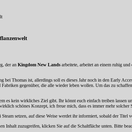
lt
flanzenwelt
rg, der an
Kingdom New Lands
arbeitete, arbeitet an einem ruhig un
g bei Thomas ist, allerdings soll es dieses Jahr noch in den Early Ac
briken gegenüber, die alle wieder leben wollen. Um das zu schaffen, 
m es kein wirkliches Ziel gibt. Ihr könnt euch einfach treiben lassen u
irklich schönes Konzept, ich freue mich, dass es immer mehr solcher S
 Steam setzen, auf diese Weise werdet ihr informiert, sobald der Titel ve
en Inhalt zuzugreifen, klicken Sie auf die Schaltfläche unten. Bitte be