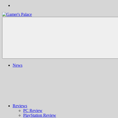
Gamer's
Nachrichten,
Palace
Berichte,
Reviews
&
mehr
rund
ums
Gaming
und
News
darüber
hinaus
|
Ludo
ergo
sum
|
Gaming-
Blog
Reviews
PC Review
PlayStation Review