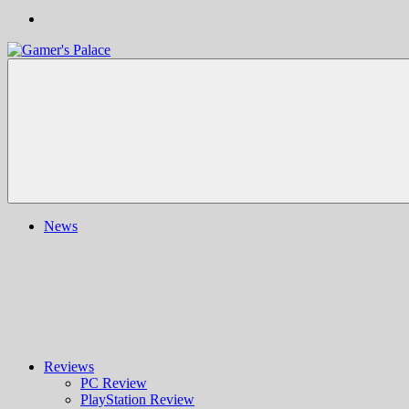
Gamer's
Nachrichten,
Palace
Berichte,
Reviews
&
mehr
rund
ums
Gaming
und
News
darüber
hinaus
|
Ludo
ergo
sum
|
Gaming-
Blog
Reviews
PC Review
PlayStation Review