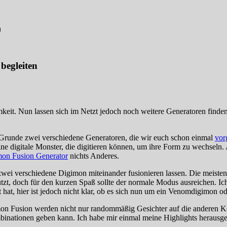
n
begleiten
keit. Nun lassen sich im Netzt jedoch noch weitere Generatoren finde
 Grunde zwei verschiedene Generatoren, die wir euch schon einmal
vorg
ne digitale Monster, die digitieren können, um ihre Form zu wechseln.
on Fusion Generator
nichts Anderes.
ei verschiedene Digimon miteinander fusionieren lassen. Die meisten 
tützt, doch für den kurzen Spaß sollte der normale Modus ausreichen.
t hat, hier ist jedoch nicht klar, ob es sich nun um ein Venomdigimon o
on Fusion werden nicht nur randommäßig Gesichter auf die anderen Kö
mbinationen geben kann. Ich habe mir einmal meine Highlights herausge