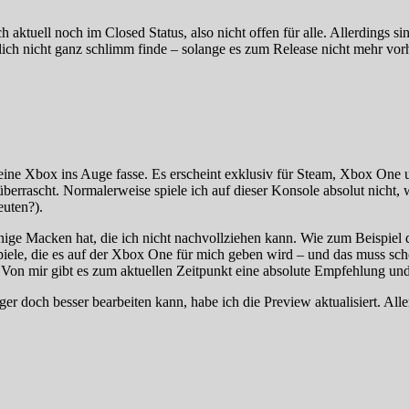
ch aktuell noch im Closed Status, also nicht offen für alle. Allerdings
lich nicht ganz schlimm finde – solange es zum Release nicht mehr vorh
h eine Xbox ins Auge fasse. Es erscheint exklusiv für Steam, Xbox One
überrascht. Normalerweise spiele ich auf dieser Konsole absolut nicht
euten?).
nige Macken hat, die ich nicht nachvollziehen kann. Wie zum Beispie
Spiele, die es auf der Xbox One für mich geben wird – und das muss sc
. Von mir gibt es zum aktuellen Zeitpunkt eine absolute Empfehlung un
doch besser bearbeiten kann, habe ich die Preview aktualisiert. Allerdi