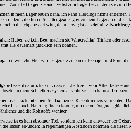
nnen. Zum Teil tragen sie auch selbst zum Lager bei, in dem sie zum B
achen in mein Lager bauen kann, ich kann allerdings nichts entfernen. 
s sei denn, die fiesen Schattengegner greifen mein Lager an und ich las
ion nochmal nachgebessert wird, denn nervig ist das definitiv.
Nachtrag
:
halten: Haben sie kein Bett, machen sie Winterschlaf. Trinken oder essen
mit alle dauerhaft glücklich sein können.
gar entwickeln. Hier wird es gerade zu einem Teenager und kommt in 
be besteht natürlich darin, dass ich die Inseln vom Äther befreie und d
nseln an mein Schnellreisesystem anschließe – ich kann auf so ziemlic
echer lassen sich mit einem Schlag meines Rasentrimmers vernichten. Da
uf jeder Insel auch Nahrung finden konnte, um meine Dragoras glücklic
ährlicher und die Rohstoffe weniger.
rweise ist es kein absoluter Tod, sondern ich kann entweder per Geistr
zt die Inseln erkunden: In regelmäßigen Abständen kommen die fiesen