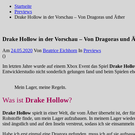
Startseite
Previews
Drake Hollow in der Vorschau – Von Dragoras und Äther
Drake Hollow in der Vorschau – Von Dragoras und Ä
Am
24.05.2020
Von
Beatrice Eichhorn
In
Previews
(
)
Im letzten Jahre wurde auf einem Xbox Event das Spiel
Drake Holl
Entwicklerstudio nicht sonderlich gelungen fand und beim Spielen e
Mein Lager, meine Regeln.
Was ist
Drake Hollow
?
Drake Hollow
spielt in einer Welt, die vom Äther überseht ist, der für
Rohstoffe finde, um mein Lager aufzubauen. In meinem Lager wiederu
sind ängstlich und auf den Inseln verstreut, sodass ich sie einsammel
Habe ich erst einmal eine Dragora gefunden, muss ich auf sie aufpas