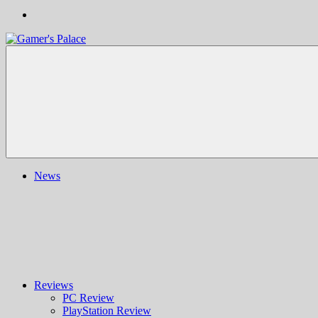
Gamer's
Nachrichten,
Palace
Berichte,
Reviews
&
mehr
rund
ums
Gaming
und
News
darüber
hinaus
|
Ludo
ergo
sum
|
Gaming-
Blog
Reviews
PC Review
PlayStation Review