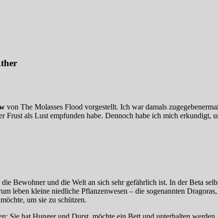
ther
ow
von The Molasses Flood vorgestellt. Ich war damals zugegebenermaß
her Frust als Lust empfunden habe. Dennoch habe ich mich erkundigt, 
 die Bewohner und die Welt an sich sehr gefährlich ist. In der Beta selbst 
m leben kleine niedliche Pflanzenwesen – die sogenannten Dragoras, di
n möchte, um sie zu schützen.
sen: Sie hat Hunger und Durst, möchte ein Bett und unterhalten werden