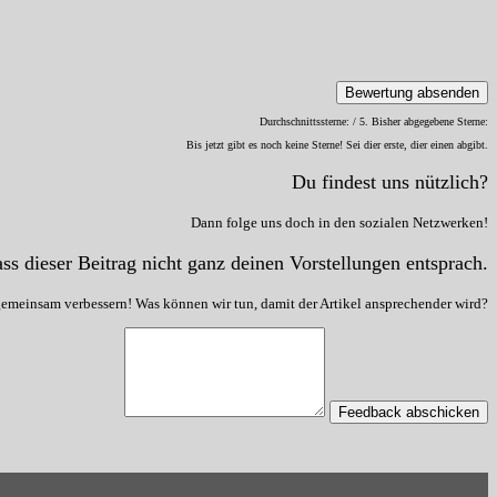
Bewertung absenden
Durchschnittssterne:
/ 5. Bisher abgegebene Sterne:
Bis jetzt gibt es noch keine Sterne! Sei dier erste, dier einen abgibt.
Du findest uns nützlich?
Dann folge uns doch in den sozialen Netzwerken!
ss dieser Beitrag nicht ganz deinen Vorstellungen entsprach.
gemeinsam verbessern! Was können wir tun, damit der Artikel ansprechender wird?
Feedback abschicken