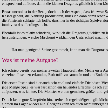
entsprechend aufbaue, damit die kleinen Dragoras glücklich leben kö
Etwas uncool ist in der Beta jedoch noch der Aspekt, dass ich zwar S
Kessel gebaut, die Nahrung produzieren, muss ich dann damit leben – e
die Finsternis schlage. Ich hoffe, dass hier in der richtigen Spielvers
intuitiv ist das allerdings nicht.
Ebenfalls ist es relativ schwierig, wirklich die Dragoras glücklich zu 
herausgefunden, welche Mischung wirklich den Unterschied macht, da
Hat man genügend Steine gesammelt, kann man die Dragoras so
Was ist meine Aufgabe?
Ich schrieb bereits von meiner zweiten Hauptaufgabe: Meine erste Aufga
einzelnen Inseln zu erkunden, Rohstoffe zu sammeln und am Ende die I
Die ersten Inseln sind hier auch echt cool und einfach: Die bösen Vi
jede Menge Spaß, es war fast schon ein heilendes Erlebnis, da ich a
aufpassen, was ich tue. Die Monster werden gemeiner, größer und gef
Da ich keine gute Kämpferin bin, sterbe ich regelmäßiger – glückliche
einfach im Lager wieder auf. Übrigens kann ich auch nicht unbegren