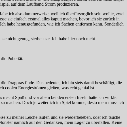
eispiel auf dem Laufband Strom produzieren.
Habe ich also dummerweise, weil ich überfürsorglich sein wollte, zwei
se sie einfach erstmal alles kaputt machen, bevor ich sie zurück in
 Ich habe herausgefunden, wie ich Sachen entfernen kann. Sonderlich
 sie nicht genug, sterben sie. Ich habe hier noch nicht
die Pubertät.
ie Dragoras finde. Das bedeutet, ich bin stets damit beschäftigt, die
h coolen Energieströmen gleiten, was echt genial ist.
s macht Spaß und vor allem bei den ersten Inseln hatte ich wirklich
h zu machen. Doch je weiter ich im Spiel komme, desto mehr muss ich
eise zu meiner Leiche laufen und sie wiederbeleben, oder ich tauche
 Monster nämlich auf den Gedanken, mein Lager zu überfallen. Keine