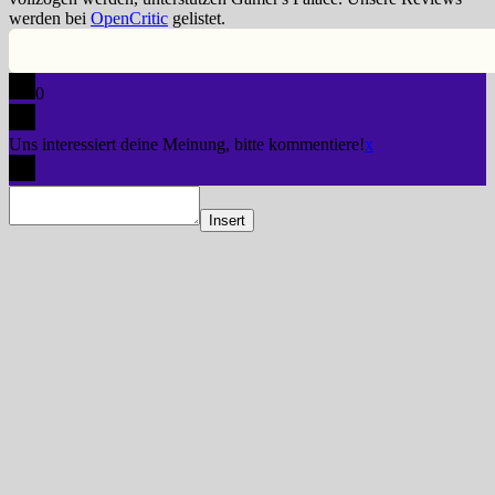
werden bei
OpenCritic
gelistet.
0
Uns interessiert deine Meinung, bitte kommentiere!
x
Insert