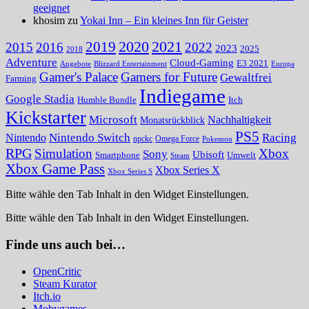
geeignet
khosim zu
Yokai Inn – Ein kleines Inn für Geister
2020
2021
2019
2015
2016
2022
2023
2025
2018
Adventure
Cloud-Gaming
E3 2021
Angebote
Blizzard Entertainment
Europa
Gamer's Palace
Gamers for Future
Gewaltfrei
Farming
Indiegame
Google Stadia
Humble Bundle
Itch
Kickstarter
Microsoft
Nachhaltigkeit
Monatsrückblick
PS5
Nintendo Switch
Racing
Nintendo
npckc
Omega Force
Pokemon
RPG
Simulation
Xbox
Sony
Ubisoft
Smartphone
Umwelt
Steam
Xbox Game Pass
Xbox Series X
Xbox Series S
Bitte wähle den Tab Inhalt in den Widget Einstellungen.
Bitte wähle den Tab Inhalt in den Widget Einstellungen.
Finde uns auch bei…
OpenCritic
Steam Kurator
Itch.io
Mobygames