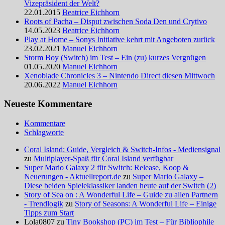
Vizepräsident der Welt?
22.01.2015
Beatrice Eichhorn
Roots of Pacha – Disput zwischen Soda Den und Crytivo
14.05.2023
Beatrice Eichhorn
Play at Home – Sonys Initiative kehrt mit Angeboten zurück
23.02.2021
Manuel Eichhorn
Storm Boy (Switch) im Test – Ein (zu) kurzes Vergnügen
01.05.2020
Manuel Eichhorn
Xenoblade Chronicles 3 – Nintendo Direct diesen Mittwoch
20.06.2022
Manuel Eichhorn
Neueste Kommentare
Kommentare
Schlagworte
Coral Island: Guide, Vergleich & Switch-Infos - Mediensignal
zu
Multiplayer-Spaß für Coral Island verfügbar
Super Mario Galaxy 2 für Switch: Release, Koop &
Neuerungen - Aktuellreport.de
zu
Super Mario Galaxy –
Diese beiden Spieleklassiker landen heute auf der Switch (2)
Story of Sea on : A Wonderful Life – Guide zu allen Partnern
- Trendlogik
zu
Story of Seasons: A Wonderful Life – Einige
Tipps zum Start
Lola0807 zu
Tiny Bookshop (PC) im Test – Für Bibliophile