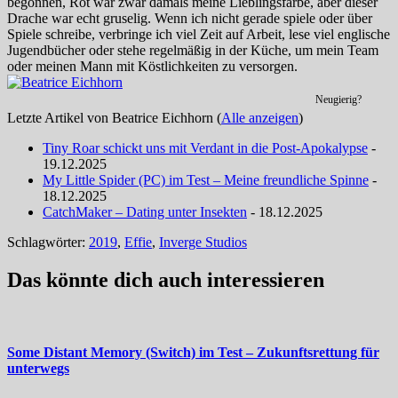
begonnen, Rot war zwar damals meine Lieblingsfarbe, aber dieser
Drache war echt gruselig. Wenn ich nicht gerade spiele oder über
Spiele schreibe, verbringe ich viel Zeit auf Arbeit, lese viel englische
Jugendbücher oder stehe regelmäßig in der Küche, um mein Team
oder meinen Mann mit Köstlichkeiten zu versorgen.
Neugierig?
Letzte Artikel von Beatrice Eichhorn
(
Alle anzeigen
)
Tiny Roar schickt uns mit Verdant in die Post-Apokalypse
-
19.12.2025
My Little Spider (PC) im Test – Meine freundliche Spinne
-
18.12.2025
CatchMaker – Dating unter Insekten
- 18.12.2025
Schlagwörter:
2019
,
Effie
,
Inverge Studios
Das könnte dich auch interessieren
Some Distant Memory (Switch) im Test – Zukunftsrettung für
unterwegs