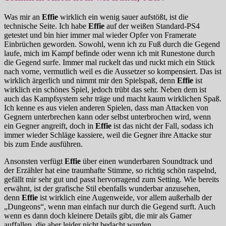
Was mir an
Effie
wirklich ein wenig sauer aufstößt, ist die
technische Seite. Ich habe
Effie
auf der weißen Standard-PS4
getestet und bin hier immer mal wieder Opfer von Framerate
Einbrüchen geworden. Sowohl, wenn ich zu Fuß durch die Gegend
laufe, mich im Kampf befinde oder wenn ich mit Runestone durch
die Gegend surfe. Immer mal ruckelt das und ruckt mich ein Stück
nach vorne, vermutlich weil es die Aussetzer so kompensiert. Das ist
wirklich ärgerlich und nimmt mir den Spielspaß, denn
Effie
ist
wirklich ein schönes Spiel, jedoch trübt das sehr. Neben dem ist
auch das Kampfsystem sehr träge und macht kaum wirklichen Spaß.
Ich kenne es aus vielen anderen Spielen, dass man Attacken von
Gegnern unterbrechen kann oder selbst unterbrochen wird, wenn
ein Gegner angreift, doch in
Effie
ist das nicht der Fall, sodass ich
immer wieder Schläge kassiere, weil die Gegner ihre Attacke stur
bis zum Ende ausführen.
Ansonsten verfügt
Effie
über einen wunderbaren Soundtrack und
der Erzähler hat eine traumhafte Stimme, so richtig schön raspelnd,
gefällt mir sehr gut und passt hervorragend zum Setting. Wie bereits
erwähnt, ist der grafische Stil ebenfalls wunderbar anzusehen,
denn
Effie
ist wirklich eine Augenweide, vor allem außerhalb der
„Dungeons“, wenn man einfach nur durch die Gegend surft. Auch
wenn es dann doch kleinere Details gibt, die mir als Gamer
auffallen, die aber leider nicht bedacht wurden.