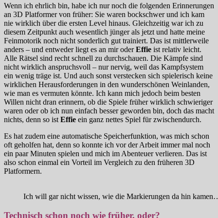
Wenn ich ehrlich bin, habe ich nur noch die folgenden Erinnerungen
an 3D Platformer von früher: Sie waren bockschwer und ich kam
nie wirklich über die ersten Level hinaus. Gleichzeitig war ich zu
diesem Zeitpunkt auch wesentlich jünger als jetzt und hatte meine
Feinmotorik noch nicht sonderlich gut trainiert. Das ist mittlerweile
anders – und entweder liegt es an mir oder
Effie
ist relativ leicht.
Alle Rätsel sind recht schnell zu durchschauen. Die Kämpfe sind
nicht wirklich anspruchsvoll – nur nervig, weil das Kampfsystem
ein wenig träge ist. Und auch sonst verstecken sich spielerisch keine
wirklichen Herausforderungen in den wunderschönen Weinlanden,
wie man es vermuten könnte. Ich kann mich jedoch beim besten
Willen nicht dran erinnern, ob die Spiele früher wirklich schwieriger
waren oder ob ich nun einfach besser geworden bin, doch das macht
nichts, denn so ist
Effie
ein ganz nettes Spiel für zwischendurch.
Es hat zudem eine automatische Speicherfunktion, was mich schon
oft geholfen hat, denn so konnte ich vor der Arbeit immer mal noch
ein paar Minuten spielen und mich im Abenteuer verlieren. Das ist
also schon einmal ein Vorteil im Vergleich zu den früheren 3D
Platformern.
Ich will gar nicht wissen, wie die Markierungen da hin kamen
Technisch schon noch wie früher, oder?