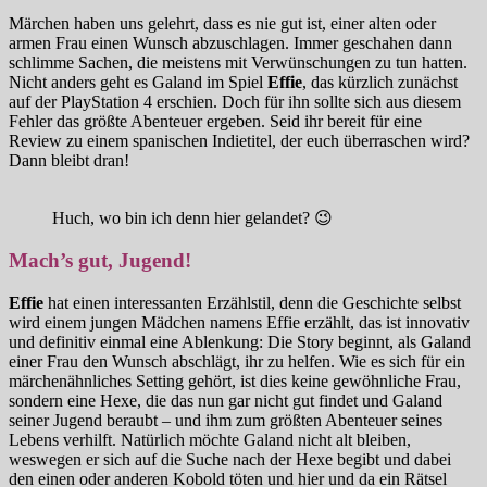
Märchen haben uns gelehrt, dass es nie gut ist, einer alten oder
armen Frau einen Wunsch abzuschlagen. Immer geschahen dann
schlimme Sachen, die meistens mit Verwünschungen zu tun hatten.
Nicht anders geht es Galand im Spiel
Effie
, das kürzlich zunächst
auf der PlayStation 4 erschien. Doch für ihn sollte sich aus diesem
Fehler das größte Abenteuer ergeben. Seid ihr bereit für eine
Review zu einem spanischen Indietitel, der euch überraschen wird?
Dann bleibt dran!
Huch, wo bin ich denn hier gelandet? 😉
Mach’s gut, Jugend!
Effie
hat einen interessanten Erzählstil, denn die Geschichte selbst
wird einem jungen Mädchen namens Effie erzählt, das ist innovativ
und definitiv einmal eine Ablenkung: Die Story beginnt, als Galand
einer Frau den Wunsch abschlägt, ihr zu helfen. Wie es sich für ein
märchenähnliches Setting gehört, ist dies keine gewöhnliche Frau,
sondern eine Hexe, die das nun gar nicht gut findet und Galand
seiner Jugend beraubt – und ihm zum größten Abenteuer seines
Lebens verhilft. Natürlich möchte Galand nicht alt bleiben,
weswegen er sich auf die Suche nach der Hexe begibt und dabei
den einen oder anderen Kobold töten und hier und da ein Rätsel