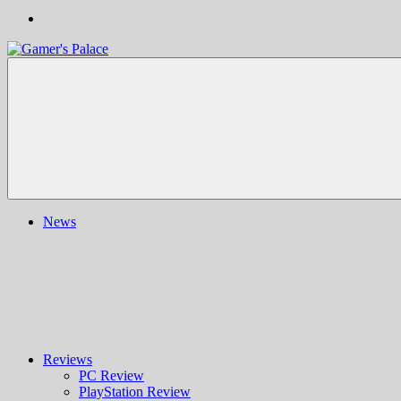
Gamer's
Nachrichten,
Palace
Berichte,
Reviews
&
mehr
rund
ums
Gaming
und
News
darüber
hinaus
|
Ludo
ergo
sum
|
Gaming-
Blog
Reviews
PC Review
PlayStation Review