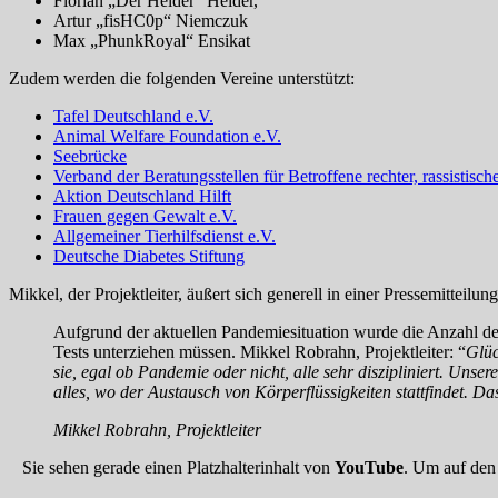
Florian „Der Heider“ Heider,
Artur „fisHC0p“ Niemczuk
Max „PhunkRoyal“ Ensikat
Zudem werden die folgenden Vereine unterstützt:
Tafel Deutschland e.V.
Animal Welfare Foundation e.V.
Seebrücke
Verband der Beratungsstellen für Betroffene rechter, rassistisc
Aktion Deutschland Hilft
Frauen gegen Gewalt e.V.
Allgemeiner Tierhilfsdienst e.V.
Deutsche Diabetes Stiftung
Mikkel, der Projektleiter, äußert sich generell in einer Pressemittei
Aufgrund der aktuellen Pandemiesituation wurde die Anzahl de
Tests unterziehen müssen. Mikkel Robrahn, Projektleiter: “
Glüc
sie, egal ob Pandemie oder nicht, alle sehr diszipliniert. Unse
alles, wo der Austausch von Körperflüssigkeiten stattfindet. 
Mikkel Robrahn, Projektleiter
Sie sehen gerade einen Platzhalterinhalt von
YouTube
. Um auf den 