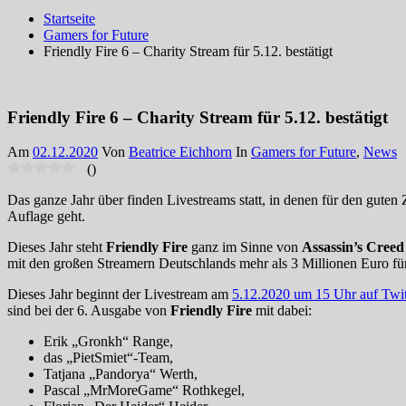
Startseite
Gamers for Future
Friendly Fire 6 – Charity Stream für 5.12. bestätigt
Friendly Fire 6 – Charity Stream für 5.12. bestätigt
Am
02.12.2020
Von
Beatrice Eichhorn
In
Gamers for Future
,
News
(
)
Das ganze Jahr über finden Livestreams statt, in denen für den gut
Auflage geht.
Dieses Jahr steht
Friendly Fire
ganz im Sinne von
Assassin’s Creed
mit den großen Streamern Deutschlands mehr als 3 Millionen Euro f
Dieses Jahr beginnt der Livestream am
5.12.2020 um 15 Uhr auf Twi
sind bei der 6. Ausgabe von
Friendly Fire
mit dabei:
Erik „Gronkh“ Range,
das „PietSmiet“-Team,
Tatjana „Pandorya“ Werth,
Pascal „MrMoreGame“ Rothkegel,