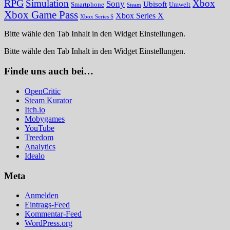
RPG
Simulation
Xbox
Sony
Ubisoft
Smartphone
Umwelt
Steam
Xbox Game Pass
Xbox Series X
Xbox Series S
Bitte wähle den Tab Inhalt in den Widget Einstellungen.
Bitte wähle den Tab Inhalt in den Widget Einstellungen.
Finde uns auch bei…
OpenCritic
Steam Kurator
Itch.io
Mobygames
YouTube
Treedom
Analytics
Idealo
Meta
Anmelden
Eintrags-Feed
Kommentar-Feed
WordPress.org