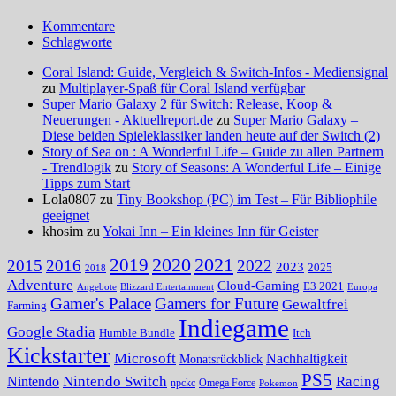
Kommentare
Schlagworte
Coral Island: Guide, Vergleich & Switch-Infos - Mediensignal
zu
Multiplayer-Spaß für Coral Island verfügbar
Super Mario Galaxy 2 für Switch: Release, Koop &
Neuerungen - Aktuellreport.de
zu
Super Mario Galaxy –
Diese beiden Spieleklassiker landen heute auf der Switch (2)
Story of Sea on : A Wonderful Life – Guide zu allen Partnern
- Trendlogik
zu
Story of Seasons: A Wonderful Life – Einige
Tipps zum Start
Lola0807 zu
Tiny Bookshop (PC) im Test – Für Bibliophile
geeignet
khosim zu
Yokai Inn – Ein kleines Inn für Geister
2020
2021
2019
2015
2016
2022
2023
2025
2018
Adventure
Cloud-Gaming
E3 2021
Angebote
Blizzard Entertainment
Europa
Gamer's Palace
Gamers for Future
Gewaltfrei
Farming
Indiegame
Google Stadia
Humble Bundle
Itch
Kickstarter
Microsoft
Nachhaltigkeit
Monatsrückblick
PS5
Nintendo Switch
Racing
Nintendo
npckc
Omega Force
Pokemon