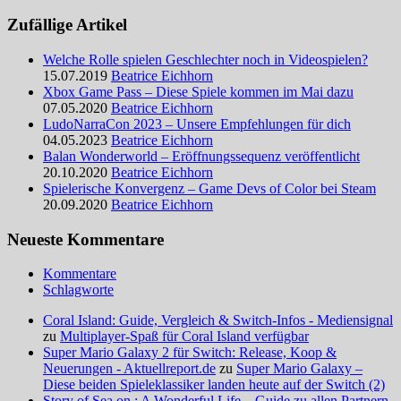
Zufällige Artikel
Welche Rolle spielen Geschlechter noch in Videospielen?
15.07.2019
Beatrice Eichhorn
Xbox Game Pass – Diese Spiele kommen im Mai dazu
07.05.2020
Beatrice Eichhorn
LudoNarraCon 2023 – Unsere Empfehlungen für dich
04.05.2023
Beatrice Eichhorn
Balan Wonderworld – Eröffnungssequenz veröffentlicht
20.10.2020
Beatrice Eichhorn
Spielerische Konvergenz – Game Devs of Color bei Steam
20.09.2020
Beatrice Eichhorn
Neueste Kommentare
Kommentare
Schlagworte
Coral Island: Guide, Vergleich & Switch-Infos - Mediensignal
zu
Multiplayer-Spaß für Coral Island verfügbar
Super Mario Galaxy 2 für Switch: Release, Koop &
Neuerungen - Aktuellreport.de
zu
Super Mario Galaxy –
Diese beiden Spieleklassiker landen heute auf der Switch (2)
Story of Sea on : A Wonderful Life – Guide zu allen Partnern