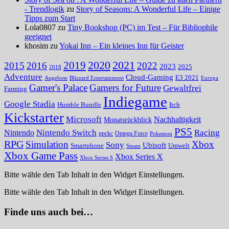
- Trendlogik
zu
Story of Seasons: A Wonderful Life – Einige
Tipps zum Start
Lola0807 zu
Tiny Bookshop (PC) im Test – Für Bibliophile
geeignet
khosim zu
Yokai Inn – Ein kleines Inn für Geister
2020
2021
2019
2015
2016
2022
2023
2025
2018
Adventure
Cloud-Gaming
E3 2021
Angebote
Blizzard Entertainment
Europa
Gamer's Palace
Gamers for Future
Gewaltfrei
Farming
Indiegame
Google Stadia
Humble Bundle
Itch
Kickstarter
Microsoft
Nachhaltigkeit
Monatsrückblick
PS5
Nintendo Switch
Racing
Nintendo
npckc
Omega Force
Pokemon
RPG
Simulation
Xbox
Sony
Ubisoft
Smartphone
Umwelt
Steam
Xbox Game Pass
Xbox Series X
Xbox Series S
Bitte wähle den Tab Inhalt in den Widget Einstellungen.
Bitte wähle den Tab Inhalt in den Widget Einstellungen.
Finde uns auch bei…