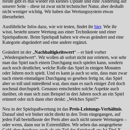
Heute gibt es mal wieder ein kleines Update und eine Änderung auf
unserer Seite – diese ist zwar nicht technischer Natur, aber deshalb
nicht weniger wichtig. Wir haben das Wertungssystem etwas
überarbeitet.
Ausführliche Infos dazu, wie wir testen, findet ihr
hier
. Wie ihr
wisst, besteht unsere Wertung aus einer Techniknote und einer
Spielspaßnote. Beim Spielspaß haben wir etwas geändert und eine
Kategorie abgeändert und eine andere ergänzt.
Geändert ist der „
Nachhaltigkeitswert
“ – er hieß vorher
„Wiederspielwert“. Wir wollen ab sofort nicht nur erörtern, wie sehr
man das Spiel nach einem Durchgang noch spielen kann, sondern
auch noch deutlicher, welche Rolle das Spiel in einigen Monaten
oder Jahren noch spielt. Und es kann ja auch so sein, dass man zwar
nach einem einmaligen Durchgang so gesehen fertig ist, das Spiel
aber so toll und mitreißend war, dass man es nach einiger Zeit doch
nochmal durchspielt. Genauso entscheiden solche Aspekte auch
darüber, ob man sich zum Beispiel in drei Jahren noch an ein Spiel
erinnert oder sich dann eher denkt: „Welches Spiel?“
Neu in der Spielspaßwertung ist das
Preis-Leistungs-Verhältnis
.
Darauf sind wir bisher nicht direkt in den Tests eingegangen, auf
jeden Fall beeinflusste der Preis aber auch nicht unsere Wertungen –
oder wenn, dann nur in Extremfällen. Wir sehen das ausgegebene
Geld aber durchaus auch als ein Teil des Spielspaß an: Ist Titel X