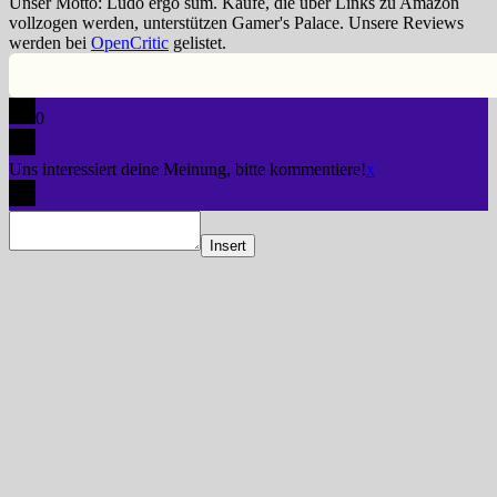
Unser Motto: Ludo ergo sum. Käufe, die über Links zu Amazon
vollzogen werden, unterstützen Gamer's Palace. Unsere Reviews
werden bei
OpenCritic
gelistet.
0
Uns interessiert deine Meinung, bitte kommentiere!
x
Insert