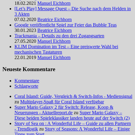
18.02.2021
Manuel Eichhorn
[Let’s Play] Message Quest – Die Suche nach dem Helden in
3 Akten
07.02.2020
Beatrice Eichhorn
Google veröffentlicht Spiel zur Feier das Bubble Teas
30.01.2023
Beatrice Eichhorn
Trackmania – Details zu den drei Zugangsarten
27.05.2020
Manuel Eichhorn
KLIM Domination im Test – Eine preiswerte Wahl bei
mechanischen Tastaturen
22.01.2019
Manuel Eichhorn
Neueste Kommentare
Kommentare
Schlagworte
Coral Island: Guide, Vergleich & Switch-Infos - Mediensignal
zu
Multiplayer-Spaß für Coral Island verfügbar
Super Mario Galaxy 2 für Switch: Release, Koop &
Neuerungen - Aktuellreport.de
zu
Super Mario Galaxy –
Diese beiden Spieleklassiker landen heute auf der Switch (2)
Story of Sea on : A Wonderful Life – Guide zu allen Partnern
- Trendlogik
zu
Story of Seasons: A Wonderful Life – Einige
Tipps zum Start