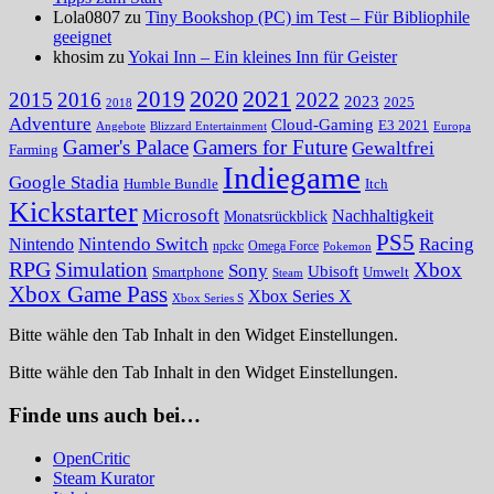
Lola0807 zu
Tiny Bookshop (PC) im Test – Für Bibliophile
geeignet
khosim zu
Yokai Inn – Ein kleines Inn für Geister
2020
2021
2019
2015
2016
2022
2023
2025
2018
Adventure
Cloud-Gaming
E3 2021
Angebote
Blizzard Entertainment
Europa
Gamer's Palace
Gamers for Future
Gewaltfrei
Farming
Indiegame
Google Stadia
Humble Bundle
Itch
Kickstarter
Microsoft
Nachhaltigkeit
Monatsrückblick
PS5
Nintendo Switch
Racing
Nintendo
npckc
Omega Force
Pokemon
RPG
Simulation
Xbox
Sony
Ubisoft
Smartphone
Umwelt
Steam
Xbox Game Pass
Xbox Series X
Xbox Series S
Bitte wähle den Tab Inhalt in den Widget Einstellungen.
Bitte wähle den Tab Inhalt in den Widget Einstellungen.
Finde uns auch bei…
OpenCritic
Steam Kurator