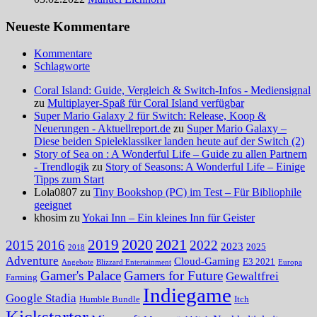
Neueste Kommentare
Kommentare
Schlagworte
Coral Island: Guide, Vergleich & Switch-Infos - Mediensignal
zu
Multiplayer-Spaß für Coral Island verfügbar
Super Mario Galaxy 2 für Switch: Release, Koop &
Neuerungen - Aktuellreport.de
zu
Super Mario Galaxy –
Diese beiden Spieleklassiker landen heute auf der Switch (2)
Story of Sea on : A Wonderful Life – Guide zu allen Partnern
- Trendlogik
zu
Story of Seasons: A Wonderful Life – Einige
Tipps zum Start
Lola0807 zu
Tiny Bookshop (PC) im Test – Für Bibliophile
geeignet
khosim zu
Yokai Inn – Ein kleines Inn für Geister
2020
2021
2019
2015
2016
2022
2023
2025
2018
Adventure
Cloud-Gaming
E3 2021
Angebote
Blizzard Entertainment
Europa
Gamer's Palace
Gamers for Future
Gewaltfrei
Farming
Indiegame
Google Stadia
Humble Bundle
Itch