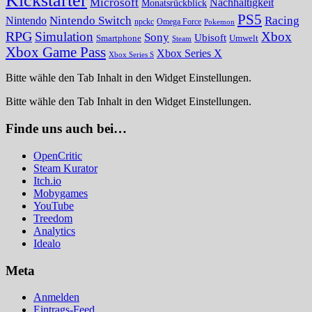
Kickstarter
Microsoft
Nachhaltigkeit
Monatsrückblick
PS5
Nintendo Switch
Racing
Nintendo
npckc
Omega Force
Pokemon
RPG
Simulation
Xbox
Sony
Ubisoft
Smartphone
Umwelt
Steam
Xbox Game Pass
Xbox Series X
Xbox Series S
Bitte wähle den Tab Inhalt in den Widget Einstellungen.
Bitte wähle den Tab Inhalt in den Widget Einstellungen.
Finde uns auch bei…
OpenCritic
Steam Kurator
Itch.io
Mobygames
YouTube
Treedom
Analytics
Idealo
Meta
Anmelden
Eintrags-Feed