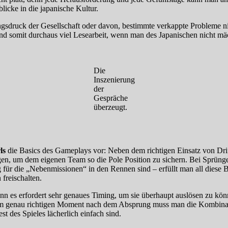
blicke in die japanische Kultur.
sdruck der Gesellschaft oder davon, bestimmte verkappte Probleme n
und somit durchaus viel Lesearbeit, wenn man des Japanischen nicht mäc
Die
Inszenierung
der
Gespräche
überzeugt.
ls
die Basics des Gameplays vor: Neben dem richtigen Einsatz von Drift
ügen, um dem eigenen Team so die Pole Position zu sichern. Bei Sprün
ng für die „Nebenmissionen“ in den Rennen sind – erfüllt man all die
 freischalten.
nn es erfordert sehr genaues Timing, um sie überhaupt auslösen zu kön
t. Im genau richtigen Moment nach dem Absprung muss man die Kombinati
 des Spieles lächerlich einfach sind.