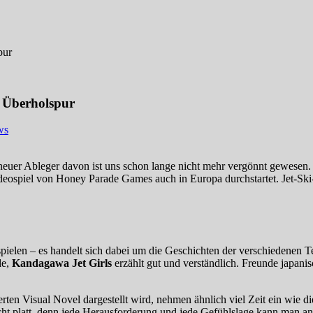
pur
r Überholspur
ws
neuer Ableger davon ist uns schon lange nicht mehr vergönnt gewesen.
Videospiel von Honey Parade Games auch in Europa durchstartet. Jet-Sk
spielen – es handelt sich dabei um die Geschichten der verschiedene
de,
Kandagawa Jet Girls
erzählt gut und verständlich. Freunde japan
ierten Visual Novel dargestellt wird, nehmen ähnlich viel Zeit ein wi
ht platt, denn jede Herausforderung und jede Gefühlslage kann man a