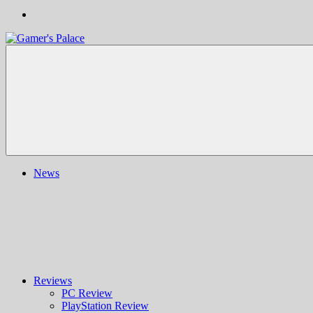
Gamer's
Nachrichten,
Palace
Berichte,
Reviews
&
mehr
rund
ums
Gaming
und
News
darüber
hinaus
|
Ludo
ergo
sum
|
Gaming-
Blog
Reviews
PC Review
PlayStation Review