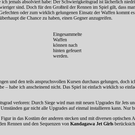
 ich jemals absolviert habe: Der Schwierigkeitsgrad ist lächerlich nie
wieriger sind. Doch für den Großteil der Rennen im Spiel gilt, dass m
 Gefechten oder zum wirklich gelungenen Einsatz der Waffen kommt es
m überhaupt die Chance zu haben, einen Gegner anzugreifen.
Eingesammelte
Waffen
können nach
hinten gefeuert
werden.
ngen und den teils anspruchsvollen Kursen durchaus gelungen, doch ic
e – habe ich anscheinend nicht. Das Spiel ist einfach wirklich so einf
sgrad verloren: Durch Siege wird man mit neuen Upgrades für Jets und
mständen gar nicht alle Upgrades auf einmal installieren kann. Nur br
Figur in das Kostüm der anderen stecken und mit diversen optischen 
n den Rennen und den Sequenzen von
Kandagawa Jet Girls
berücksicht