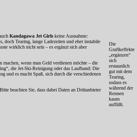
 auch
Kandagawa Jet Girls
keine Ausnahme:
, doch Tearing, lange Ladezeiten und eher instabile
Die
ste wirklich nicht sein – es ergänzt sich aber
Grafikeffekte
„ergänzen“
sich
in machen, wenn man Geld verdienen möchte – die
erstaunlich
ing“, die Jet-Ski-Reinigung oder das Laufband: Die
gut mit dem
lung und es macht Spaß, sich durch die verschiedenen
Tearing,
sodass es
während der
 Bitte beachten Sie, dass dabei Daten an Drittanbieter
Rennen
kaum
auffällt.