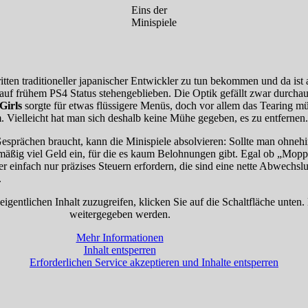
Eins der
Minispiele
itten traditioneller japanischer Entwickler zu tun bekommen und da ist
auf frühem PS4 Status stehengeblieben. Die Optik gefällt zwar durchaus
Girls
sorgte für etwas flüssigere Menüs, doch vor allem das Tearing müs
. Vielleicht hat man sich deshalb keine Mühe gegeben, es zu entfernen.
rächen braucht, kann die Minispiele absolvieren: Sollte man ohneh
mäßig viel Geld ein, für die es kaum Belohnungen gibt. Egal ob „Mopp
er einfach nur präzises Steuern erfordern, die sind eine nette Abwechs
.
eigentlichen Inhalt zuzugreifen, klicken Sie auf die Schaltfläche unten.
weitergegeben werden.
Mehr Informationen
Inhalt entsperren
Erforderlichen Service akzeptieren und Inhalte entsperren