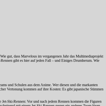
 Wie gut, dass Marvelous im vergangenen Jahr das Multimediaprojekt
i-Rennen gibt es hier auf jeden Fall – und Einiges Drumherum. Wie
n Teams und Schulen aus dem Anime. Wer diesen und die markanten
ischer Vertonung kommen auf ihre Kosten: Es gibt japanische Stimmen
e die Jet-Ski-Rennen: Vor und nach jedem Rennen kommen die Figuren
nscheinend mit einem Jet-Ski-Rennen gegen ein anderes Team lösen,