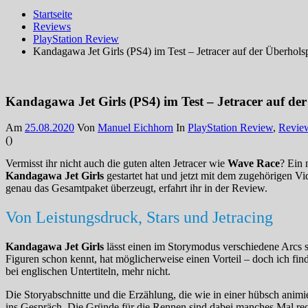
Startseite
Reviews
PlayStation Review
Kandagawa Jet Girls (PS4) im Test – Jetracer auf der Überhols
Kandagawa Jet Girls (PS4) im Test – Jetracer auf de
Am
25.08.2020
Von
Manuel Eichhorn
In
PlayStation Review
,
Revie
(
)
Vermisst ihr nicht auch die guten alten Jetracer wie
Wave Race
? Ein 
Kandagawa Jet Girls
gestartet hat und jetzt mit dem zugehörigen 
genau das Gesamtpaket überzeugt, erfahrt ihr in der Review.
Von Leistungsdruck, Stars und Jetracing
Kandagawa Jet Girls
lässt einen im Storymodus verschiedene Arcs 
Figuren schon kennt, hat möglicherweise einen Vorteil – doch ich fin
bei englischen Untertiteln, mehr nicht.
Die Storyabschnitte und die Erzählung, die wie in einer hübsch anim
ins Gespräch. Die Gründe für die Rennen sind dabei manches Mal rec