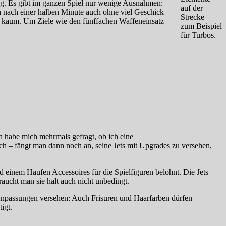
drig. Es gibt im ganzen Spiel nur wenige Ausnahmen:
auf der
an nach einer halben Minute auch ohne viel Geschick
Strecke –
 kaum. Um Ziele wie den fünffachen Waffeneinsatz
zum Beispiel
für Turbos.
h habe mich mehrmals gefragt, ob ich eine
ach – fängt man dann noch an, seine Jets mit Upgrades zu versehen,
 einem Haufen Accessoires für die Spielfiguren belohnt. Die Jets
aucht man sie halt auch nicht unbedingt.
Anpassungen versehen: Auch Frisuren und Haarfarben dürfen
igt.