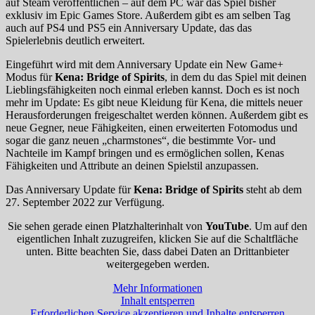
auf Steam veröffentlichen – auf dem PC war das Spiel bisher
exklusiv im Epic Games Store. Außerdem gibt es am selben Tag
auch auf PS4 und PS5 ein Anniversary Update, das das
Spielerlebnis deutlich erweitert.
Eingeführt wird mit dem Anniversary Update ein New Game+
Modus für
Kena: Bridge of Spirits
, in dem du das Spiel mit deinen
Lieblingsfähigkeiten noch einmal erleben kannst. Doch es ist noch
mehr im Update: Es gibt neue Kleidung für Kena, die mittels neuer
Herausforderungen freigeschaltet werden können. Außerdem gibt es
neue Gegner, neue Fähigkeiten, einen erweiterten Fotomodus und
sogar die ganz neuen „charmstones“, die bestimmte Vor- und
Nachteile im Kampf bringen und es ermöglichen sollen, Kenas
Fähigkeiten und Attribute an deinen Spielstil anzupassen.
Das Anniversary Update für
Kena: Bridge of Spirits
steht ab dem
27. September 2022 zur Verfügung.
Sie sehen gerade einen Platzhalterinhalt von
YouTube
. Um auf den
eigentlichen Inhalt zuzugreifen, klicken Sie auf die Schaltfläche
unten. Bitte beachten Sie, dass dabei Daten an Drittanbieter
weitergegeben werden.
Mehr Informationen
Inhalt entsperren
Erforderlichen Service akzeptieren und Inhalte entsperren