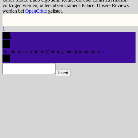
vollzogen werden, unterstützen Gamer's Palace. Unsere Reviews
werden bei
OpenCritic
gelistet.
1
0
Uns interessiert deine Meinung, bitte kommentiere!
x
Insert