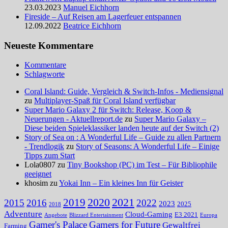
23.03.2023
Manuel Eichhorn
Fireside – Auf Reisen am Lagerfeuer entspannen
12.09.2022
Beatrice Eichhorn
Neueste Kommentare
Kommentare
Schlagworte
Coral Island: Guide, Vergleich & Switch-Infos - Mediensignal
zu
Multiplayer-Spaß für Coral Island verfügbar
Super Mario Galaxy 2 für Switch: Release, Koop &
Neuerungen - Aktuellreport.de
zu
Super Mario Galaxy –
Diese beiden Spieleklassiker landen heute auf der Switch (2)
Story of Sea on : A Wonderful Life – Guide zu allen Partnern
- Trendlogik
zu
Story of Seasons: A Wonderful Life – Einige
Tipps zum Start
Lola0807 zu
Tiny Bookshop (PC) im Test – Für Bibliophile
geeignet
khosim zu
Yokai Inn – Ein kleines Inn für Geister
2020
2021
2019
2015
2016
2022
2023
2025
2018
Adventure
Cloud-Gaming
E3 2021
Angebote
Blizzard Entertainment
Europa
Gamer's Palace
Gamers for Future
Gewaltfrei
Farming