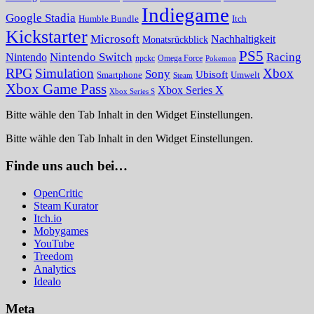
Indiegame
Google Stadia
Humble Bundle
Itch
Kickstarter
Microsoft
Nachhaltigkeit
Monatsrückblick
PS5
Nintendo Switch
Racing
Nintendo
npckc
Omega Force
Pokemon
RPG
Simulation
Xbox
Sony
Ubisoft
Smartphone
Umwelt
Steam
Xbox Game Pass
Xbox Series X
Xbox Series S
Bitte wähle den Tab Inhalt in den Widget Einstellungen.
Bitte wähle den Tab Inhalt in den Widget Einstellungen.
Finde uns auch bei…
OpenCritic
Steam Kurator
Itch.io
Mobygames
YouTube
Treedom
Analytics
Idealo
Meta