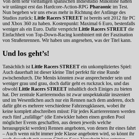
Von dem sehr vielfältigen spanischen Indiestudio Milkstone hatten
wir unlängst erst das Hardcore-Action-RPG
Pharaonic
im Test.
Nun begeben wir uns etwas mehr in Richtung der Anfänge des
Studios zurück:
Little Racers STREET
ist bereits seit 2012 für PC
und Xbox 360 zu haben. Kostenpunkt: Maximal 6 Euro, bestenfalls
weniger als ein Euro. Dafür verspricht
Little Racers STREET
die
Einfachheit von Top-Down-Racing kombiniert mit der Faszination
von Straßenrennen. Wir haben uns angesehen, was der Titel kann.
Und los geht’s!
Tatsächlich ist
Little Racers STREET
ein unkompliziertes Spiel:
Auch dauerhaft ist dieser kleine Titel perfekt für eine Runde
zwischendurch. Die Menüs könnten zwar ansprechender sein und
weniger grau und grau, doch dafür geht es ruckzuck los, und das
obwohl
Little Racers STREET
inhaltlich doch Einiges zu bieten
hat. Der zentrale Karrieremodus ist zwar unspektakulär inszeniert
und im Wesentlichen auch nur ein Rennen nach dem anderen, doch
dafür gibt es mehrere verschiedene Fahrzeugklassen, wobei ihr
keine komplett abschreiben müsst: Für jedes Karriererennen werden
euch fünf „zufällige“ (die Entwickler haben einen großen Pool
möglicher Events geschaffen, aus denen jeweils welche
herausgepickt werden) Rennen angeboten, von denen ihr eines fahrt
– Auch wenn nicht immer jede Klasse angeboten wird, so könnt ihr