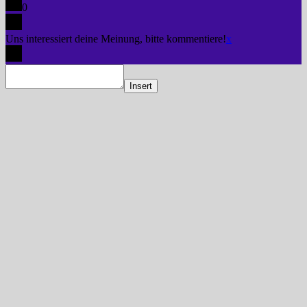
0
Uns interessiert deine Meinung, bitte kommentiere!
x
Insert