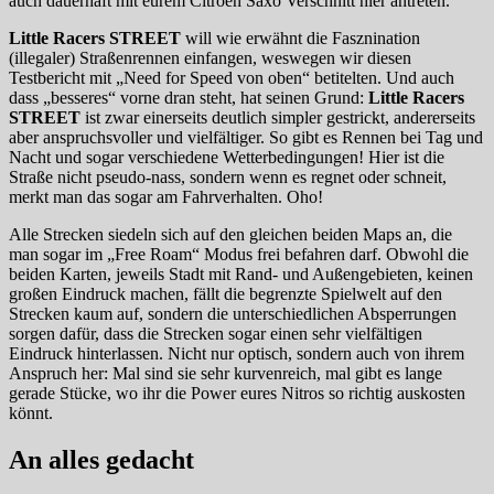
auch dauerhaft mit eurem Citröen Saxo Verschnitt hier antreten.
Little Racers STREET
will wie erwähnt die Fasznination
(illegaler) Straßenrennen einfangen, weswegen wir diesen
Testbericht mit „Need for Speed von oben“ betitelten. Und auch
dass „besseres“ vorne dran steht, hat seinen Grund:
Little Racers
STREET
ist zwar einerseits deutlich simpler gestrickt, andererseits
aber anspruchsvoller und vielfältiger. So gibt es Rennen bei Tag und
Nacht und sogar verschiedene Wetterbedingungen! Hier ist die
Straße nicht pseudo-nass, sondern wenn es regnet oder schneit,
merkt man das sogar am Fahrverhalten. Oho!
Alle Strecken siedeln sich auf den gleichen beiden Maps an, die
man sogar im „Free Roam“ Modus frei befahren darf. Obwohl die
beiden Karten, jeweils Stadt mit Rand- und Außengebieten, keinen
großen Eindruck machen, fällt die begrenzte Spielwelt auf den
Strecken kaum auf, sondern die unterschiedlichen Absperrungen
sorgen dafür, dass die Strecken sogar einen sehr vielfältigen
Eindruck hinterlassen. Nicht nur optisch, sondern auch von ihrem
Anspruch her: Mal sind sie sehr kurvenreich, mal gibt es lange
gerade Stücke, wo ihr die Power eures Nitros so richtig auskosten
könnt.
An alles gedacht