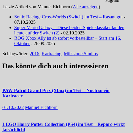
Folge mir
Letzte Artikel von Manuel Eichhorn
(
Alle anzeigen
)
Sonic Racing: CrossWorlds (Switch) im Test – Rasant gut
-
07.10.2025
Super Mario Galaxy – Diese beiden Spieleklassiker landen
heute auf der Switch (2)
- 02.10.2025
ROG Xbox Ally ist ab sofort vorbestellbar – Start am 16.
Oktober
- 26.09.2025
Schlagwörter:
2016
,
Kartracing
,
Milkstone Studios
Das könnte dich auch interessieren
PAW Patrol Grand Prix (Xbox) im Test – Noch so ein
Kartracer
01.10.2022
Manuel Eichhorn
LEGO Harry Potter Collection (PS4) im Test – Reparo wirkt
tatsächlich!