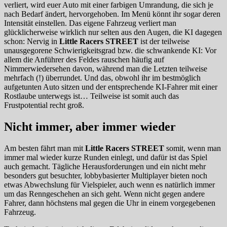
verliert, wird euer Auto mit einer farbigen Umrandung, die sich je
nach Bedarf ändert, hervorgehoben. Im Menü könnt ihr sogar deren
Intensität einstellen. Das eigene Fahrzeug verliert man
glücklicherweise wirklich nur selten aus den Augen, die KI dagegen
schon: Nervig in
Little Racers STREET
ist der teilweise
unausgegorene Schwierigkeitsgrad bzw. die schwankende KI: Vor
allem die Anführer des Feldes rauschen häufig auf
Nimmerwiedersehen davon, während man die Letzten teilweise
mehrfach (!) überrundet. Und das, obwohl ihr im bestmöglich
aufgetunten Auto sitzen und der entsprechende KI-Fahrer mit einer
Rostlaube unterwegs ist… Teilweise ist somit auch das
Frustpotential recht groß.
Nicht immer, aber immer wieder
Am besten fährt man mit
Little Racers STREET
somit, wenn man
immer mal wieder kurze Runden einlegt, und dafür ist das Spiel
auch gemacht. Tägliche Herausforderungen und ein nicht mehr
besonders gut besuchter, lobbybasierter Multiplayer bieten noch
etwas Abwechslung für Vielspieler, auch wenn es natürlich immer
um das Renngeschehen an sich geht. Wenn nicht gegen andere
Fahrer, dann höchstens mal gegen die Uhr in einem vorgegebenen
Fahrzeug.