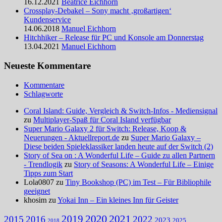
16.12.2021
Beatrice Eichhorn
Crossplay-Debakel – Sony macht ‚großartigen‘
Kundenservice
14.06.2018
Manuel Eichhorn
Hitchhiker – Release für PC und Konsole am Donnerstag
13.04.2021
Manuel Eichhorn
Neueste Kommentare
Kommentare
Schlagworte
Coral Island: Guide, Vergleich & Switch-Infos - Mediensignal
zu
Multiplayer-Spaß für Coral Island verfügbar
Super Mario Galaxy 2 für Switch: Release, Koop &
Neuerungen - Aktuellreport.de
zu
Super Mario Galaxy –
Diese beiden Spieleklassiker landen heute auf der Switch (2)
Story of Sea on : A Wonderful Life – Guide zu allen Partnern
- Trendlogik
zu
Story of Seasons: A Wonderful Life – Einige
Tipps zum Start
Lola0807 zu
Tiny Bookshop (PC) im Test – Für Bibliophile
geeignet
khosim zu
Yokai Inn – Ein kleines Inn für Geister
2020
2021
2019
2015
2016
2022
2023
2025
2018