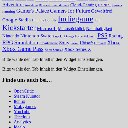
Adventure
Cloud-Gaming
E3 2021
Angebote
Blizzard Entertainment
Europa
Gamer's Palace
Gamers for Future
Gewaltfrei
Farming
Indiegame
Google Stadia
Humble Bundle
Itch
Kickstarter
Microsoft
Nachhaltigkeit
Monatsrückblick
PS5
Nintendo Switch
Racing
Nintendo
npckc
Omega Force
Pokemon
RPG
Simulation
Xbox
Sony
Ubisoft
Smartphone
Umwelt
Steam
Xbox Game Pass
Xbox Series X
Xbox Series S
Bitte wähle den Tab Inhalt in den Widget Einstellungen.
Bitte wähle den Tab Inhalt in den Widget Einstellungen.
Finde uns auch bei…
OpenCritic
Steam Kurator
Itch.io
Mobygames
YouTube
Treedom
Analytics
Idealo