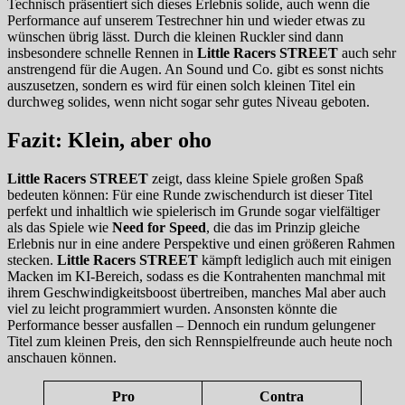
Technisch präsentiert sich dieses Erlebnis solide, auch wenn die
Performance auf unserem Testrechner hin und wieder etwas zu
wünschen übrig lässt. Durch die kleinen Ruckler sind dann
insbesondere schnelle Rennen in
Little Racers STREET
auch sehr
anstrengend für die Augen. An Sound und Co. gibt es sonst nichts
auszusetzen, sondern es wird für einen solch kleinen Titel ein
durchweg solides, wenn nicht sogar sehr gutes Niveau geboten.
Fazit: Klein, aber oho
Little Racers STREET
zeigt, dass kleine Spiele großen Spaß
bedeuten können: Für eine Runde zwischendurch ist dieser Titel
perfekt und inhaltlich wie spielerisch im Grunde sogar vielfältiger
als das Spiele wie
Need for Speed
, die das im Prinzip gleiche
Erlebnis nur in eine andere Perspektive und einen größeren Rahmen
stecken.
Little Racers STREET
kämpft lediglich auch mit einigen
Macken im KI-Bereich, sodass es die Kontrahenten manchmal mit
ihrem Geschwindigkeitsboost übertreiben, manches Mal aber auch
viel zu leicht programmiert wurden. Ansonsten könnte die
Performance besser ausfallen – Dennoch ein rundum gelungener
Titel zum kleinen Preis, den sich Rennspielfreunde auch heute noch
anschauen können.
Pro
Contra