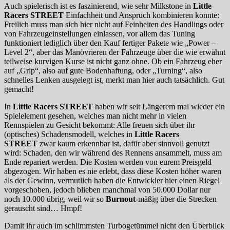
Auch spielerisch ist es faszinierend, wie sehr Milkstone in
Little
Racers STREET
Einfachheit und Anspruch kombinieren konnte:
Freilich muss man sich hier nicht auf Feinheiten des Handlings oder
von Fahrzeugeinstellungen einlassen, vor allem das Tuning
funktioniert lediglich über den Kauf fertiger Pakete wie „Power –
Level 2“, aber das Manövrieren der Fahrzeuge über die wie erwähnt
teilweise kurvigen Kurse ist nicht ganz ohne. Ob ein Fahrzeug eher
auf „Grip“, also auf gute Bodenhaftung, oder „Turning“, also
schnelles Lenken ausgelegt ist, merkt man hier auch tatsächlich. Gut
gemacht!
In
Little Racers STREET
haben wir seit Längerem mal wieder ein
Spielelement gesehen, welches man nicht mehr in vielen
Rennspielen zu Gesicht bekommt: Alle freuen sich über ihr
(optisches) Schadensmodell, welches in
Little Racers
STREET
zwar kaum erkennbar ist, dafür aber sinnvoll genutzt
wird: Schaden, den wir während des Rennens ansammelt, muss am
Ende repariert werden. Die Kosten werden von eurem Preisgeld
abgezogen. Wir haben es nie erlebt, dass diese Kosten höher waren
als der Gewinn, vermutlich haben die Entwickler hier einen Riegel
vorgeschoben, jedoch blieben manchmal von 50.000 Dollar nur
noch 10.000 übrig, weil wir so
Burnout
-mäßig über die Strecken
gerauscht sind… Hmpf!
Damit ihr auch im schlimmsten Turbogetümmel nicht den Überblick