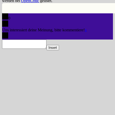
werden bei
OpenCritic
gelistet.
0
Uns interessiert deine Meinung, bitte kommentiere!
x
Insert