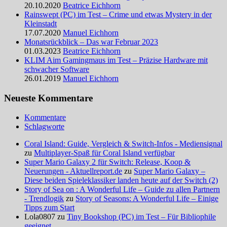
20.10.2020
Beatrice Eichhorn
Rainswept (PC) im Test – Crime und etwas Mystery in der
Kleinstadt
17.07.2020
Manuel Eichhorn
Monatsrückblick – Das war Februar 2023
01.03.2023
Beatrice Eichhorn
KLIM Aim Gamingmaus im Test – Präzise Hardware mit
schwacher Software
26.01.2019
Manuel Eichhorn
Neueste Kommentare
Kommentare
Schlagworte
Coral Island: Guide, Vergleich & Switch-Infos - Mediensignal
zu
Multiplayer-Spaß für Coral Island verfügbar
Super Mario Galaxy 2 für Switch: Release, Koop &
Neuerungen - Aktuellreport.de
zu
Super Mario Galaxy –
Diese beiden Spieleklassiker landen heute auf der Switch (2)
Story of Sea on : A Wonderful Life – Guide zu allen Partnern
- Trendlogik
zu
Story of Seasons: A Wonderful Life – Einige
Tipps zum Start
Lola0807 zu
Tiny Bookshop (PC) im Test – Für Bibliophile
geeignet