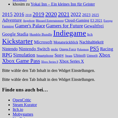
khosim zu
Yokai Inn – Ein kleines Inn für Geister
2020
2021
2019
2015
2016
2022
2023
2025
2018
Adventure
Cloud-Gaming
E3 2021
Angebote
Blizzard Entertainment
Europa
Gamer's Palace
Gamers for Future
Gewaltfrei
Farming
Indiegame
Google Stadia
Humble Bundle
Itch
Kickstarter
Microsoft
Nachhaltigkeit
Monatsrückblick
PS5
Nintendo Switch
Racing
Nintendo
npckc
Omega Force
Pokemon
RPG
Simulation
Xbox
Sony
Ubisoft
Smartphone
Umwelt
Steam
Xbox Game Pass
Xbox Series X
Xbox Series S
Bitte wähle den Tab Inhalt in den Widget Einstellungen.
Bitte wähle den Tab Inhalt in den Widget Einstellungen.
Finde uns auch bei…
OpenCritic
Steam Kurator
Itch.io
Mobygames