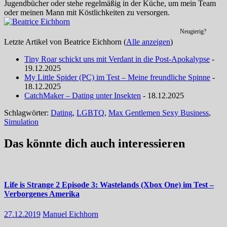
Jugendbücher oder stehe regelmäßig in der Küche, um mein Team
oder meinen Mann mit Köstlichkeiten zu versorgen.
Neugierig?
Letzte Artikel von Beatrice Eichhorn
(
Alle anzeigen
)
Tiny Roar schickt uns mit Verdant in die Post-Apokalypse
-
19.12.2025
My Little Spider (PC) im Test – Meine freundliche Spinne
-
18.12.2025
CatchMaker – Dating unter Insekten
- 18.12.2025
Schlagwörter:
Dating
,
LGBTQ
,
Max Gentlemen Sexy Business
,
Simulation
Das könnte dich auch interessieren
Life is Strange 2 Episode 3: Wastelands (Xbox One) im Test –
Verborgenes Amerika
27.12.2019
Manuel Eichhorn