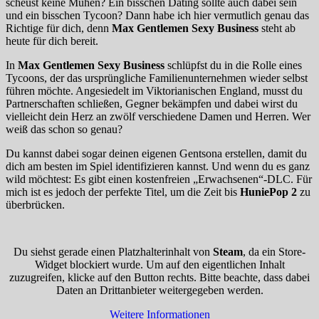
scheust keine Mühen? Ein bisschen Dating sollte auch dabei sein
und ein bisschen Tycoon? Dann habe ich hier vermutlich genau das
Richtige für dich, denn
Max Gentlemen Sexy Business
steht ab
heute für dich bereit.
In
Max Gentlemen Sexy Business
schlüpfst du in die Rolle eines
Tycoons, der das ursprüngliche Familienunternehmen wieder selbst
führen möchte. Angesiedelt im Viktorianischen England, musst du
Partnerschaften schließen, Gegner bekämpfen und dabei wirst du
vielleicht dein Herz an zwölf verschiedene Damen und Herren. Wer
weiß das schon so genau?
Du kannst dabei sogar deinen eigenen Gentsona erstellen, damit du
dich am besten im Spiel identifizieren kannst. Und wenn du es ganz
wild möchtest: Es gibt einen kostenfreien „Erwachsenen“-DLC. Für
mich ist es jedoch der perfekte Titel, um die Zeit bis
HuniePop 2
zu
überbrücken.
Du siehst gerade einen Platzhalterinhalt von
Steam
, da ein Store-
Widget blockiert wurde. Um auf den eigentlichen Inhalt
zuzugreifen, klicke auf den Button rechts. Bitte beachte, dass dabei
Daten an Drittanbieter weitergegeben werden.
Weitere Informationen